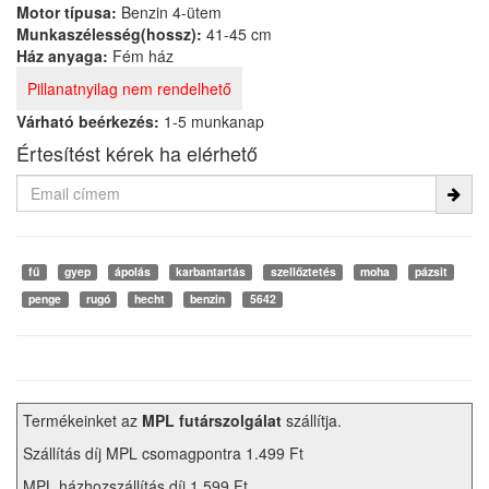
Motor típusa:
Benzin 4-ütem
Munkaszélesség(hossz):
41-45 cm
Ház anyaga:
Fém ház
Pillanatnyilag nem rendelhető
Várható beérkezés:
1-5 munkanap
Értesítést kérek ha elérhető
fű
gyep
ápolás
karbantartás
szellőztetés
moha
pázsit
penge
rugó
hecht
benzin
5642
Termékeinket az
MPL futárszolgálat
szállítja.
Szállítás díj MPL csomagpontra 1.499 Ft
MPL házhozszállítás díj 1.599 Ft