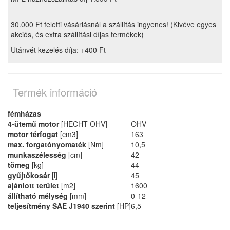
30.000 Ft feletti vásárlásnál a szállítás ingyenes! (Kivéve egyes
akciós, és extra szállítási díjas termékek)
Utánvét kezelés díja: +400 Ft
Termék információ
fémházas
4-ütemű motor
[HECHT OHV]
OHV
motor térfogat
[cm3]
163
max. forgatónyomaték
[Nm]
10,5
munkaszélesség
[cm]
42
tömeg
[kg]
44
gyűjtőkosár
[l]
45
ajánlott terület
[m2]
1600
állítható mélység
[mm]
0-12
teljesítmény SAE J1940 szerint
[HP]
6,5