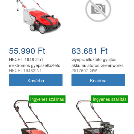
55.990 Ft
83.681 Ft
HECHT 1948 2in1
Gyepszellőztető gyűjtős
elektromos gyepszellőztető
akkumulátoros Greenworks
HECHT19482IN1
2517607-GW
2000 W, 40 cm
GD40SC36 akku és töltő
nélkül
Ingyenes szállítás
Ingyenes szállítás