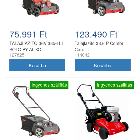
75.991 Ft
123.490 Ft
TALAJLAZÍTÓ 36V 3856 LI
Talajlazító 38.6 P Combi
SOLO BY AL-KO
Care
127825
114042
Ingyenes szállítás
Ingyenes szállítás