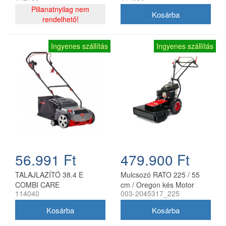
Pillanatnyilag nem
rendelhető!
Ingyenes szállítás
Ingyenes szállítás
56.991 Ft
479.900 Ft
TALAJLAZÍTÓ 38.4 E
Mulcsozó RATO 225 / 55
COMBI CARE
cm / Oregon kés Motor
114040
003-2045317_225
Jikov