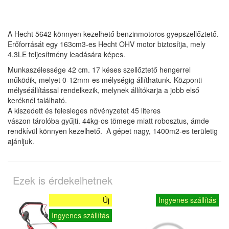
A Hecht 5642 könnyen kezelhető benzinmotoros gyepszellőztető.
Erőforrását egy 163cm3-es Hecht OHV motor biztosítja, mely
4,3LE teljesítmény leadására képes.
Munkaszélessége 42 cm. 17 késes szellőztető hengerrel
működik, melyet 0-12mm-es mélységig állíthatunk. Központi
mélyséállítással rendelkezik, melynek állítókarja a jobb első
keréknél található.
A kiszedett és felesleges növényzetet 45 literes
vászon tárolóba gyűjti. 44kg-os tömege miatt robosztus, ámde
rendkívül könnyen kezelhető. A gépet nagy, 1400m2-es területig
ajánljuk.
Ezek is érdekelhetnek
Új
Ingyenes szállítás
Ingyenes szállítás