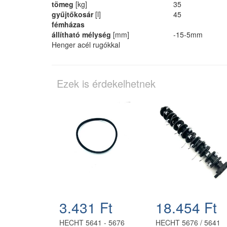
tömeg
[kg]
35
gyűjtőkosár
[l]
45
fémházas
állítható mélység
[mm]
-15-5mm
Henger acél rugókkal
Ezek is érdekelhetnek
3.431 Ft
18.454 Ft
HECHT 5641 - 5676
HECHT 5676 / 5641