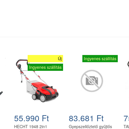
Új
Ingyenes szállítás
Ingyenes szállítás
55.990 Ft
83.681 Ft
7
HECHT 1948 2in1
Gyepszellőztető gyűjtős
TA