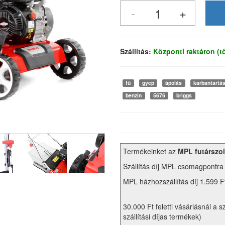
Szállítás:
Központi raktáron (
fű
gyep
ápolás
karbantartá
benzin
5676
briggs
Termékeinket az
MPL futárszol
Szállítás díj MPL csomagpontra
MPL házhozszállítás díj 1.599 F
30.000 Ft feletti vásárlásnál a s
szállítási díjas termékek)