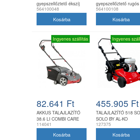
gyepszellőztető ékszíj
gyepszellőztető rugós
564100048
564100108
A630Li, 564100048
henger
Ingyenes szállítás
Ingyenes száll
82.641 Ft
455.905 Ft
AKKUS TALAJLAZÍTÓ
TALAJLAZÍTÓ 518 S
38.6 LI COMBI CARE
SOLO BY AL-KO
114041
127375