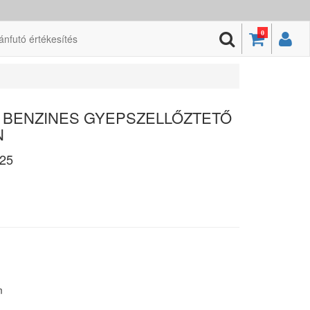
0
ánfutó értékesítés
1 - BENZINES GYEPSZELLŐZTETŐ
N
25
m