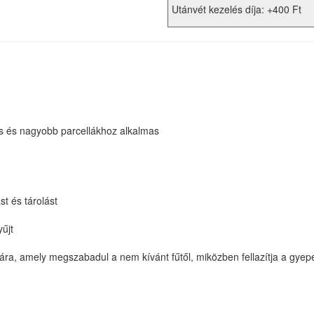
Utánvét kezelés díja: +400 Ft
 és nagyobb parcellákhoz alkalmas
t és tárolást
űjt
ra, amely megszabadul a nem kívánt fűtől, miközben fellazítja a gyep