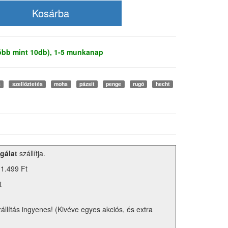
több mint 10db), 1-5 munkanap
s
szellőztetés
moha
pázsit
penge
rugó
hecht
gálat
szállítja.
 1.499 Ft
t
zállítás ingyenes! (Kivéve egyes akciós, és extra