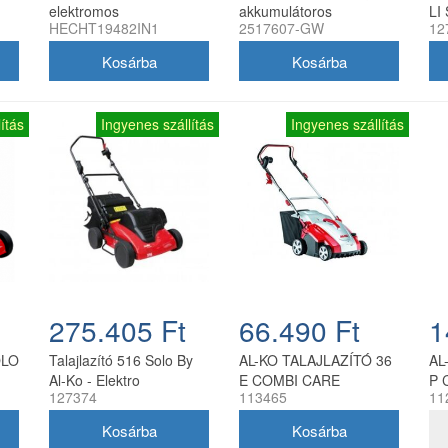
elektromos
akkumulátoros
LI
HECHT19482IN1
2517607-GW
12
gyepszellőztető 2000 W,
Greenworks GD40SC36
40 cm
akku és töltő nélkül
ítás
Ingyenes szállítás
Ingyenes szállítás
275.405 Ft
66.490 Ft
1
OLO
Talajlazító 516 Solo By
AL-KO TALAJLAZÍTÓ 36
AL
Al-Ko - Elektro
E COMBI CARE
P 
127374
113465
11
COMFORT
C