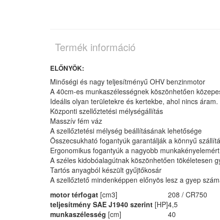
Termék információ
ELŐNYÖK:
Minőségi és nagy teljesítményű OHV benzinmotor
A 40cm-es munkaszélességnek köszönhetően közepes
Ideális olyan területekre és kertekbe, ahol nincs áram.
Központi szellőztetési mélységállítás
Masszív fém váz
A szellőztetési mélység beállításának lehetősége
Összecsukható fogantyúk garantálják a könnyű szállítás
Ergonomikus fogantyúk a nagyobb munkakényelemért
A széles kidobóalagútnak köszönhetően tökéletesen gy
Tartós anyagból készült gyűjtőkosár
A szellőztető mindenképpen előnyös lesz a gyep számá
motor térfogat
[cm3]
208 / CR750
teljesítmény SAE J1940 szerint
[HP]
4,5
munkaszélesség
[cm]
40