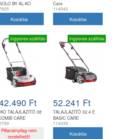
 SOLO BY AL-KO
Care
7825
114042
Ingyenes szállítás
Ingyenes szállítás
42.490 Ft
52.241 Ft
-KO TALAJLAZÍTÓ 38
TALAJLAZÍTÓ 32.4 E
COMBI CARE
BASIC CARE
2799
114039
OMFORT
Pillanatnyilag nem
rendelhető!