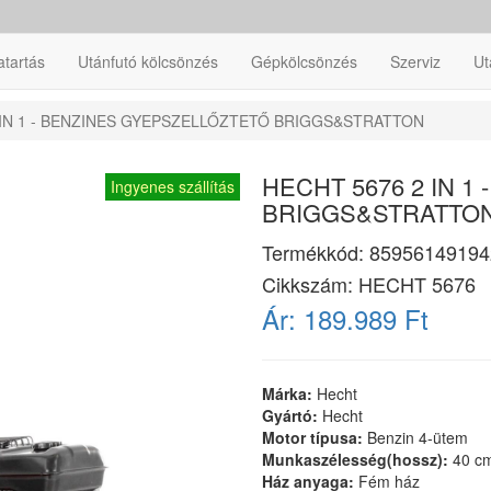
atartás
Utánfutó kölcsönzés
Gépkölcsönzés
Szerviz
Ut
 IN 1 - BENZINES GYEPSZELLŐZTETŐ BRIGGS&STRATTON
HECHT 5676 2 IN 
Ingyenes szállítás
BRIGGS&STRATTO
Termékkód:
85956149194
Cikkszám:
HECHT 5676
Ár:
189.989 Ft
Márka:
Hecht
Gyártó:
Hecht
Motor típusa:
Benzin 4-ütem
Munkaszélesség(hossz):
40 c
Ház anyaga:
Fém ház