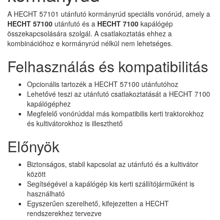
A HECHT 57101 utánfutó kormányrúd speciális vonórúd, amely a
HECHT 57100
utánfutó és a
HECHT 7100
kapálógép
összekapcsolására szolgál. A csatlakoztatás ehhez a
kombinációhoz e kormányrúd nélkül nem lehetséges.
Felhasználás és kompatibilitás
Opcionális tartozék a HECHT 57100 utánfutóhoz
Lehetővé teszi az utánfutó csatlakoztatását a HECHT 7100
kapálógéphez
Megfelelő vonórúddal más kompatibilis kerti traktorokhoz
és kultivátorokhoz is illeszthető
Előnyök
Biztonságos, stabil kapcsolat az utánfutó és a kultivátor
között
Segítségével a kapálógép kis kerti szállítójárműként is
használható
Egyszerűen szerelhető, kifejezetten a HECHT
rendszerekhez tervezve