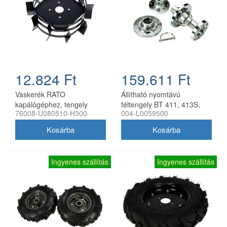
12.824 Ft
159.611 Ft
Vaskerék RATO
Állítható nyomtávú
kapálógéphez, tengely
féltengely BT 411, 413S,
76008-U080510-H300
004-L0059500
nélkül
417S kultivátorhoz, Bertolini
Ingyenes szállítás
Ingyenes szállítás