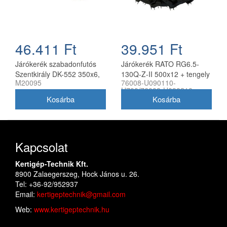
46.411 Ft
39.951 Ft
Járókerék szabadonfutós
Járókerék RATO RG6.5-
Szentkirály DK-552 350x6,
130Q-Z-II 500x12 + tengely
M20095
76008-U090110-
párban
készlet (pár)
H700/76008-U090210-
H700
Kapcsolat
Kertigép-Technik Kft.
8900 Zalaegerszeg, Hock János u. 26.
Tel: +36-92/952937
Email:
kertigeptechnik@gmail.com
Web:
www.kertigeptechnik.hu