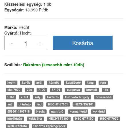
Kiszerelési egység:
1 db
Egységár:
18.990 Ft/db
Márka:
Hecht
Gyártó:
Hecht
Szállítás:
Raktáron (kevesebb mint 10db)
hecht
kerék
acél
körmös
kapálógép
kapa
rota
eke 7970
796
7100
57101
burgonya
krumpli
tölt
töltő
szánt
súly
távtartó
kultivátortengely
hosszabító
vet
utánfutó
rúd
HECHT 57101
HECHT57101
8595614905718
Hecht
utánfutó
kormányrúd
vonórúd
kapálógép
kultivátor
HECHT 57100
HECHT 7100
HECHT 7970
kerti utánfutó
tartozék kapálógéphez