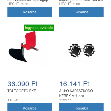
HECHT 7970
HECHT 7100
110 cm munkaszélességgel
munkaszélesség
Ingyenes szállítás
36.090 Ft
16.141 Ft
TÖLTÖGETŐ EKE
AL-KO KAPASZKODÓ
KERÉK MH 770
110742
113977