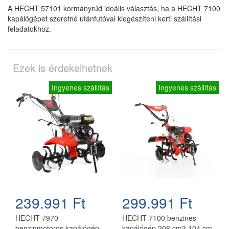
A HECHT 57101 kormányrúd ideális választás, ha a HECHT 7100
kapálógépet szeretné utánfutóval kiegészíteni kerti szállítási
feladatokhoz.
Ezek is érdekelhetnek
Ingyenes szállítás
Ingyenes szállítás
239.991 Ft
299.991 Ft
HECHT 7970
HECHT 7100 benzines
benzinmotoros kapálógép
kapálógép 208 cm3 104 cm