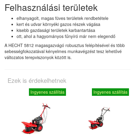
Felhasználási területek
elhanyagolt, magas füves területek rendbetétele
kert és udvar környéki gazos részek vágása
kisebb gazdasági területek karbantartása
ott, ahol a hagyományos fűnyíró már nem elegendő
A HECHT 5812 magasgazvágó robusztus felépítésével és több
sebességfokozatával kényelmes munkavégzést tesz lehetővé
változatos terepviszonyok között is.
Ezek is érdekelhetnek
Ingyenes szállítás
Ingyenes szállítás