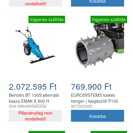
rendelhető!
Ingyenes szállítás
Ingyenes szállítás
2.072.595 Ft
769.900 Ft
Bertolini BT 130S alternáló
EUROSYSTEMS tüskés
kasza EMAK K 800 H
henger ( kiegészítő P130
004-68949006E5S2
907360300
motorral
modellhez, 1 pár )
Pillanatnyilag nem
rendelhető!