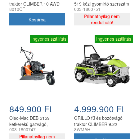
traktor CLIMBER 10 AWD
519 kézi gyomirtó szerszám
8010CF
003-1800751
23
Pillanatnyilag nem
rendelhető!
Ingyenes szállítás
Ingyenes szállítás
849.900 Ft
4.999.900 Ft
Oleo-Mac DEB 5159
GRILLO fű és bozótvágó
kétkerekű gazvágó,
traktor CLIMBER 9.22
003-1800747
8WMAH
magasfűnyíró
Pillanatnyilag nem