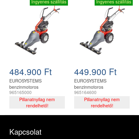
Ingyenes szállítás
Ingyenes szállítás
484.900 Ft
449.900 Ft
EUROSYSTEMS
EUROSYSTEMS
benzinmotoros
benzinmotoros
965165000
965164600
alternálókasza M210 Honda
alternálókasza M210
GCV170 ( alapgép
Pillanatnyilag nem
B&amp S 625 Exi ( alapgép
Pillanatnyilag nem
munkaeszközzel )
rendelhető!
munkaeszközzel )
rendelhető!
Kapcsolat