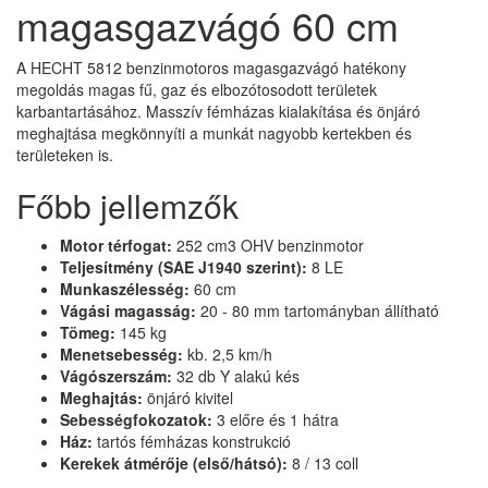
magasgazvágó 60 cm
A HECHT 5812 benzinmotoros magasgazvágó hatékony
megoldás magas fű, gaz és elbozótosodott területek
karbantartásához. Masszív fémházas kialakítása és önjáró
meghajtása megkönnyíti a munkát nagyobb kertekben és
területeken is.
Főbb jellemzők
Motor térfogat:
252 cm3 OHV benzinmotor
Teljesítmény (SAE J1940 szerint):
8 LE
Munkaszélesség:
60 cm
Vágási magasság:
20 - 80 mm tartományban állítható
Tömeg:
145 kg
Menetsebesség:
kb. 2,5 km/h
Vágószerszám:
32 db Y alakú kés
Meghajtás:
önjáró kivitel
Sebességfokozatok:
3 előre és 1 hátra
Ház:
tartós fémházas konstrukció
Kerekek átmérője (első/hátsó):
8 / 13 coll