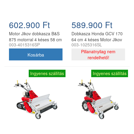
602.900 Ft
589.900 Ft
Motor Jikov dobkasza B&S
Dobkasza Honda GCV 170
875 motorral 4 késes 58 cm
64 cm 4 késes Motor Jikov
003-4015316SP
003-1025316SL
Pillanatnyilag nem
rendelhető!
Ingyenes szállítás
Ingyenes szállítás