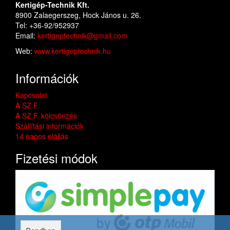
Kertigép-Technik Kft.
8900 Zalaegerszeg, Hock János u. 26.
Tel: +36-92/952937
Email:
kertigeptechnik@gmail.com
Web:
www.kertigeptechnik.hu
Információk
Kapcsolat
A.SZ.F.
A.SZ.F. kölcsönzés
Szállítási információk
14 napos elállás
Fizetési módok