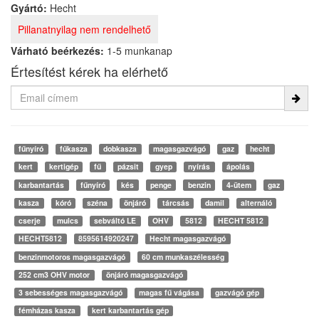
Gyártó:
Hecht
Pillanatnyilag nem rendelhető
Várható beérkezés:
1-5 munkanap
Értesítést kérek ha elérhető
fűnyíró
fűkasza
dobkasza
magasgazvágó
gaz
hecht
kert
kertigép
fű
pázsit
gyep
nyírás
ápolás
karbantartás
fűnyíró
kés
penge
benzin
4-ütem
gaz
kasza
kóró
széna
önjáró
tárcsás
damil
alternáló
cserje
mulcs
sebváltó LE
OHV
5812
HECHT 5812
HECHT5812
8595614920247
Hecht magasgazvágó
benzinmotoros magasgazvágó
60 cm munkaszélesség
252 cm3 OHV motor
önjáró magasgazvágó
3 sebességes magasgazvágó
magas fű vágása
gazvágó gép
fémházas kasza
kert karbantartás gép