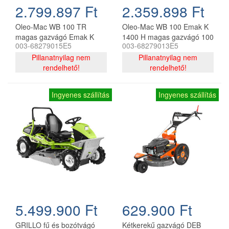
2.799.897 Ft
2.359.898 Ft
Oleo-Mac WB 100 TR
Oleo-Mac WB 100 Emak K
magas gazvágó Emak K
1400 H magas gazvágó 100
003-68279015E5
003-68279013E5
1400 H motorral,
cm, 459 cm3
hernyótalpas meghajtással
Pillanatnyilag nem
Pillanatnyilag nem
rendelhető!
rendelhető!
Ingyenes szállítás
Ingyenes szállítás
5.499.900 Ft
629.900 Ft
GRILLO fű és bozótvágó
Kétkerekű gazvágó DEB