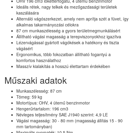
OHV 196 cm3 lökettérfogatú, 4 ütemű benzinmotor
Ideális rétek, nagy telkek és mezőgazdasági területek
kaszálására
Alternáló vágószerkezet, amely nem aprítja szét a füvet, így
alkalmas takarmányozási célokra
87 cm munkaszélesség a gyors területmegmunkálásért
Állítható vágási magasság a terepviszonyokhoz igazítva
Lézervágással gyártott vágókések a hatékony és tiszta
vágásért
Ergonomikus, több fokozatban állítható fogantyú a
komfortos használathoz
Masszív kialakítás a hosszú élettartam érdekében
Műszaki adatok
Munkaszélesség: 87 cm
Tömeg: 59 kg
Motortípus: OHV, 4 ütemű benzinmotor
Hengerűrtartalom: 196 cm3
Névleges teljesítmény SAE J1940 szerint: 4,9 LE
Vágási magasság: 30 - 80 mm (magasság állítás 15 - 90
mm tartományban)
Maximális nyomaték: 10,5 Nm