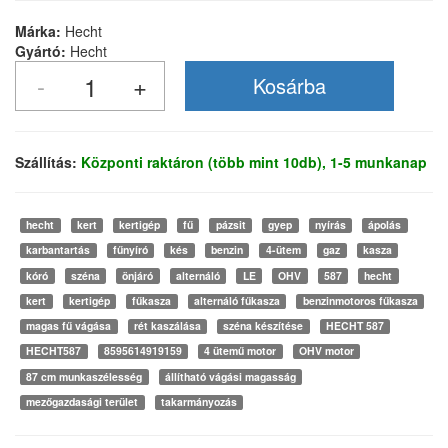
Márka:
Hecht
Gyártó:
Hecht
Szállítás:
Központi raktáron (több mint 10db), 1-5 munkanap
hecht
kert
kertigép
fű
pázsit
gyep
nyírás
ápolás
karbantartás
fűnyíró
kés
benzin
4-ütem
gaz
kasza
kóró
széna
önjáró
alternáló
LE
OHV
587
hecht
kert
kertigép
fűkasza
alternáló fűkasza
benzinmotoros fűkasza
magas fű vágása
rét kaszálása
széna készítése
HECHT 587
HECHT587
8595614919159
4 ütemű motor
OHV motor
87 cm munkaszélesség
állítható vágási magasság
mezőgazdasági terület
takarmányozás