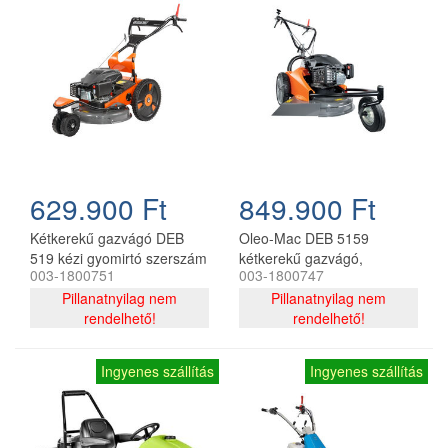
629.900 Ft
849.900 Ft
Kétkerekű gazvágó DEB
Oleo-Mac DEB 5159
519 kézi gyomirtó szerszám
kétkerekű gazvágó,
003-1800751
003-1800747
magasfűnyíró
Pillanatnyilag nem
Pillanatnyilag nem
rendelhető!
rendelhető!
Ingyenes szállítás
Ingyenes szállítás