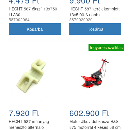
HECHT 587 ékszíj 13x750
HECHT 587 kerék komplett
Li A30
13x5.00-6 (jobb)
587002064
5870020020
Ingyenes szállítás
7.920 Ft
602.900 Ft
HECHT 587 műanyag
Motor Jikov dobkasza B&S
menesztő alternáló
875 motorral 4 késes 58 cm