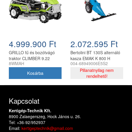
4.999.900 Ft
2.072.595 Ft
GRILLO fű és bozótvágó
Bertolini BT 130S alternáló
traktor CLIMBER 9.22
kasza EMAK K 800 H
8WMAH
004-68949006E5S2
motorral
Pillanatnyilag nem
rendelhető!
Kapcsolat
Kertigép-Technik Kft.
8900 Zalaegerszeg, Hock János u. 26.
Tel: +36-92/952937
Email:
kertigeptechnik@gmail.com