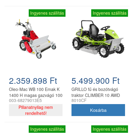
Ingyenes szállítás
Ingyenes szállítás
2.359.898 Ft
5.499.900 Ft
Oleo-Mac WB 100 Emak K
GRILLO fű és bozótvágó
1400 H magas gazvágó 100
traktor CLIMBER 10 AWD
003-68279013E5
8010CF
cm, 459 cm3
23
Pillanatnyilag nem
rendelhető!
Ingyenes szállítás
Ingyenes szállítás