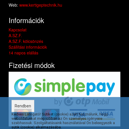
Web:
www.kertigeptechnik.hu
Információk
Kapcsolat
A.SZ.F.
A.SZ.F. kölcsönzés
Szállítási információk
14 napos elállás
Fizetési módok
Rendben
Kedves Látogató! Sütiket (cookie) azért használunk, hogy
weboldalunkat még jobban az Ön személyes igényeire
szabhassuk. Szolgáltatásaink használatával Ön beleegyezik a
sütik (cookie) alkalmazásába.