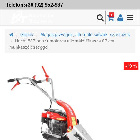
Telefon:+36 (92) 952-937
0
Gépek
Magasgazvágók, alternáló kaszák, szárzúzók
Hecht 587 benzinmotoros alternáló fűkasza 87 cm
munkaszélességgel
-19 %