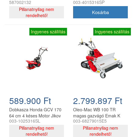
587002132
003-4015316SP
fűkaszához
Pillanatnyilag nem
rendelhető!
Ingyenes szállítás
Ingyenes szállítás
589.900 Ft
2.799.897 Ft
Dobkasza Honda GCV 170
Oleo-Mac WB 100 TR
64 cm 4 késes Motor Jikov
magas gazvágó Emak K
003-1025316SL
003-68279015E5
1400 H motorral,
Pillanatnyilag nem
hernyótalpas meghajtással
Pillanatnyilag nem
rendelhető!
rendelhető!