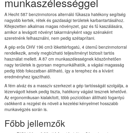
munkaszélességgel
A Hecht 587 benzinmotoros alternáló fűkasza hatékony segítség
nagyobb kertek, rétek és gazdasági területek karbantartásához.
Kifejezetten alkalmas magas növényzet, gaz és fű kaszálására,
amikor a levágott növényt takarmányként vagy szénaként
szeretnénk felhasználni, nem pedig szétaprítani.
A gép erős OHV 196 cm3 lökettérfogatú, 4 ütemű benzinmotorral
rendelkezik, amely megbízható teljesítményt biztosít tartós
használat mellett. A 87 cm munkaszélességnek köszönhetően
nagy területek is gyorsan megmunkálhatók, a vágási magasság
pedig több fokozatban állítható, így a terephez és a kívánt
eredményhez igazítható.
A fém alváz és a masszív szerkezet a gép tartósságát szolgálja, a
lézervágott kések pedig tiszta, hatékony vágást tesznek lehetővé.
Az ergonomikusan kialakított, több pozícióban állítható fogantyú
csökkenti a rezgést és növeli a kezelési kényelmet hosszabb
munkavégzés során is.
Főbb jellemzők