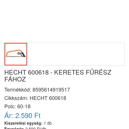
HECHT 600618 - KERETES FŰRÉSZ
FÁHOZ
Termékkód:
8595614919517
Cikkszám:
HECHT 600618
Polc: 60-18
Ár:
2.590 Ft
Kiszerelési egység:
1 db
Egységár:
2.590 Ft/db