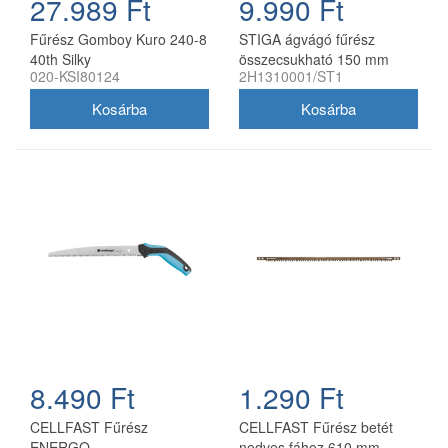
27.989 Ft
9.990 Ft
gumi (TPR)
Fűrész Gomboy Kuro 240-8
STIGA ágvágó fűrész
40th Silky
összecsukható 150 mm
020-KSI80124
2H1310001/ST1
8.490 Ft
1.290 Ft
CELLFAST Fűrész
CELLFAST Fűrész betét
ENERGO
nedves fához 610 mm