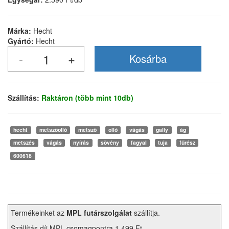
Márka:
Hecht
Gyártó:
Hecht
Szállítás:
Raktáron (több mint 10db)
hecht
metszőolló
metsző
olló
vágás
gally
ág
metszés
vágás
nyírás
sövény
fagyal
tuja
fűrész
600618
Termékeinket az
MPL futárszolgálat
szállítja.
Szállítás díj MPL csomagpontra 1.499 Ft