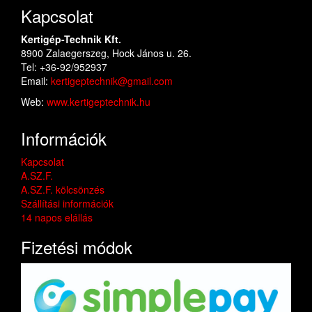
Kapcsolat
Kertigép-Technik Kft.
8900 Zalaegerszeg, Hock János u. 26.
Tel: +36-92/952937
Email:
kertigeptechnik@gmail.com
Web:
www.kertigeptechnik.hu
Információk
Kapcsolat
A.SZ.F.
A.SZ.F. kölcsönzés
Szállítási információk
14 napos elállás
Fizetési módok