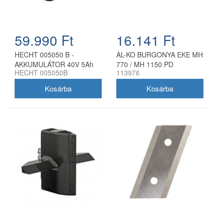
59.990 Ft
16.141 Ft
HECHT 005050 B -
AL-KO BURGONYA EKE MH
AKKUMULÁTOR 40V 5Ah
770 / MH 1150 PD
HECHT 005050B
113976
AKKU PROGRAM 5040