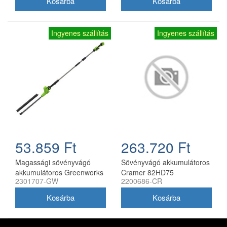
Ingyenes szállítás
Ingyenes szállítás
53.859 Ft
263.720 Ft
Magassági sövényvágó
Sövényvágó akkumulátoros
akkumulátoros Greenworks
Cramer 82HD75
2301707-GW
2200686-CR
PH24B01-01 akku és töltő
nélkül