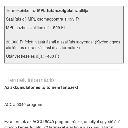
Termékeinket az
MPL futárszolgálat
szállítja.
Szállítás díj MPL csomagpontra 1.499 Ft
MPL házhozszállítás díj 1.599 Ft
30.000 Ft feletti vásárlásnál a szállítás ingyenes! (Kivéve egyes
akciós, és extra szállítási díjas termékek)
Utánvét kezelés díja: +400 Ft
Termék információ
Az akkumulátor és töltő nem tartozék!
ACCU 5040 program
Ez a termék az ACCU 5040 program része, amellyel egyedülálló
módon képes futtatni 22 terméket egy típusú akkumulátorral.