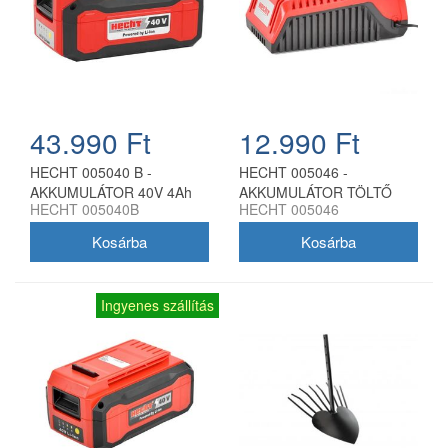
43.990 Ft
12.990 Ft
HECHT 005040 B -
HECHT 005046 -
AKKUMULÁTOR 40V 4Ah
AKKUMULÁTOR TÖLTŐ
HECHT 005040B
HECHT 005046
AKKU PROGRAM 5040
2Ah AKKU PROGRAM 5040
Ingyenes szállítás