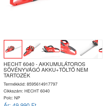
HECHT 6040 - AKKUMULÁTOROS
SÖVÉNYVÁGÓ AKKU+TÖLTŐ NEM
TARTOZÉK
Termékkód:
8595614917797
Cikkszám:
HECHT 6040
Polc: NP
Ár:
49.990 Ft