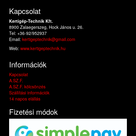
Kapcsolat
Kertigép-Technik Kft.
8900 Zalaegerszeg, Hock János u. 26.
Tel: +36-92/952937
Email:
kertigeptechnik@gmail.com
Web:
www.kertigeptechnik.hu
Információk
Kapcsolat
A.SZ.F.
A.SZ.F. kölcsönzés
Szállítási információk
14 napos elállás
Fizetési módok