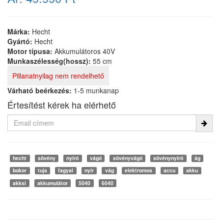
Márka:
Hecht
Gyártó:
Hecht
Motor típusa:
Akkumulátoros 40V
Munkaszélesség(hossz):
55 cm
Pillanatnyilag nem rendelhető
Várható beérkezés:
1-5 munkanap
Értesítést kérek ha elérhető
hecht
sövény
nyíró
vágó
sövényvágó
sövénynyíró
ág
bokor
tuja
fagyal
nyír
vág
elektromos
accu
akku
akksi
akkumulátor
5040
6040