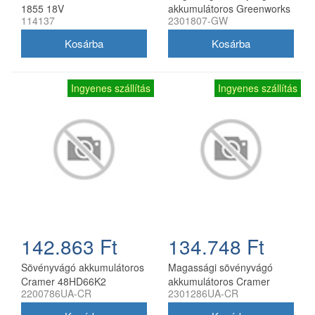
1855 18V
akkumulátoros Greenworks
114137
2301807-GW
PH40B01-01 akkumulátor
és töltő nélkül
Ingyenes szállítás
Ingyenes szállítás
142.863 Ft
134.748 Ft
Sövényvágó akkumulátoros
Magassági sövényvágó
Cramer 48HD66K2
akkumulátoros Cramer
2200786UA-CR
2301286UA-CR
akkumulátorral és töltővel
48PHK2 akkumulátorral és
töltővel