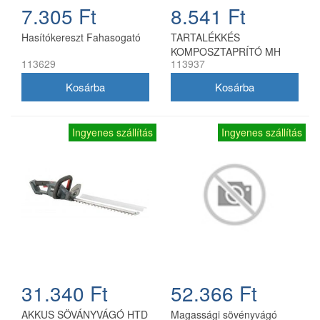
7.305 Ft
8.541 Ft
Hasítókereszt Fahasogató
TARTALÉKKÉS
KOMPOSZTAPRÍTÓ MH
113629
113937
2500 SLICE
Ingyenes szállítás
Ingyenes szállítás
31.340 Ft
52.366 Ft
AKKUS SÖVÁNYVÁGÓ HTD
Magassági sövényvágó