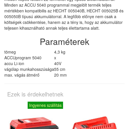
Minden az ACCU 5040 programmal megjelölt termék teljes
mértékben kompatibilis az HECHT 005040B, HECHT 005025B és
005050B típusú akkumulátorral. A legfőbb előnye nem csak a
költségek csökkentése, hanem az a tény is, hogy az akkumulátor
teljesen kihasználható annak teljes élettartama alatt.
Paraméterek
tömeg
4,3 kg
ACCUprogram 5040
x
accu Li-ion
40V
vágólap munkahosszúsága
55 cm
max. vágás átmérő
20 mm
Ezek is érdekelhetnek
Ingyenes szállítás