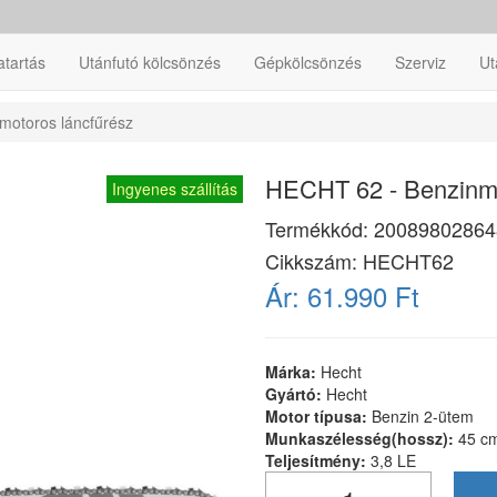
atartás
Utánfutó kölcsönzés
Gépkölcsönzés
Szerviz
Ut
motoros láncfűrész
HECHT 62 - Benzinmo
Ingyenes szállítás
Termékkód:
20089802864
Cikkszám:
HECHT62
Ár:
61.990 Ft
Márka:
Hecht
Gyártó:
Hecht
Motor típusa:
Benzin 2-ütem
Munkaszélesség(hossz):
45 c
Teljesítmény:
3,8 LE