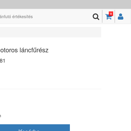
0
ánfutó értékesítés
toros láncfűrész
81
m