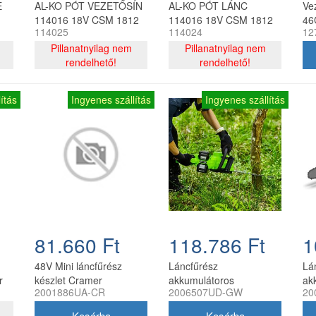
E
AL-KO PÓT VEZETŐSÍN
AL-KO PÓT LÁNC
Ve
114016 18V CSM 1812
114016 18V CSM 1812
46
114025
114024
12
Pillanatnyilag nem
Pillanatnyilag nem
rendelhető!
rendelhető!
ítás
Ingyenes szállítás
Ingyenes szállítás
81.660 Ft
118.786 Ft
1
48V Mini láncfűrész
Láncfűrész
Lá
r
készlet Cramer
akkumulátoros
ak
2001886UA-CR
2006507UD-GW
20
48MCSXK2 2ah
Greenworks
82
akkumulátorral és
GD24X2CS36K4X
32