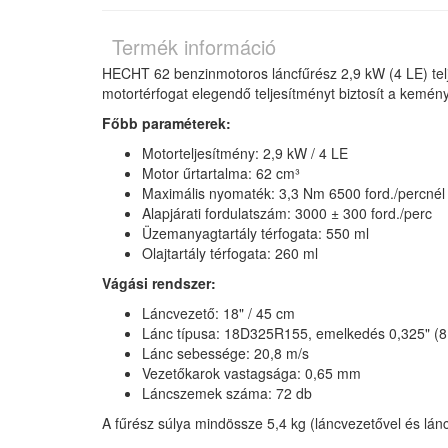
Termék információ
HECHT 62 benzinmotoros láncfűrész 2,9 kW (4 LE) telj
motortérfogat elegendő teljesítményt biztosít a kemé
Főbb paraméterek:
Motorteljesítmény: 2,9 kW / 4 LE
Motor űrtartalma: 62 cm³
Maximális nyomaték: 3,3 Nm 6500 ford./percnél
Alapjárati fordulatszám: 3000 ± 300 ford./perc
Üzemanyagtartály térfogata: 550 ml
Olajtartály térfogata: 260 ml
Vágási rendszer:
Láncvezető: 18" / 45 cm
Lánc típusa: 18D325R155, emelkedés 0,325" (8
Lánc sebessége: 20,8 m/s
Vezetőkarok vastagsága: 0,65 mm
Láncszemek száma: 72 db
A fűrész súlya mindössze 5,4 kg (láncvezetővel és lánc