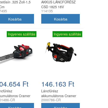
zetősín .325 Zoll-1,5
AKKUS LÁNCFŰRÉSZ
Cm
CSD 1825 18V
7495
114135
Ingyenes szállítás
Ingyenes szállítás
04.654 Ft
146.163 Ft
ncfűrész
Láncfűrész
kumulátoros Cramer
akkumulátoros Cramer
01486-CR
2000786-CR
CS27 82 v, 2.7 kw,
82TCS15 82v, profi
5-1.3-66 szemes,
egykezes, akkumulátor