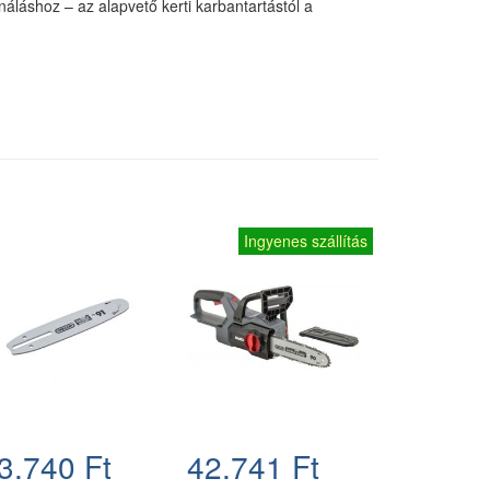
áláshoz – az alapvető kerti karbantartástól a
Ingyenes szállítás
3.740 Ft
42.741 Ft