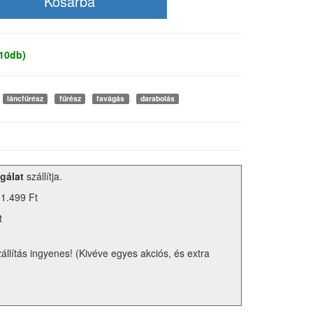
 10db)
láncfűrész
fűrész
favágás
darabolás
gálat
szállítja.
 1.499 Ft
t
zállítás ingyenes! (Kivéve egyes akciós, és extra