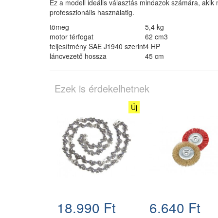
Ez a modell ideális választás mindazok számára, akik 
professzionális használatig.
tömeg
5,4 kg
motor térfogat
62 cm3
teljesítmény SAE J1940 szerint
4 HP
láncvezető hossza
45 cm
Ezek is érdekelhetnek
Új
18.990 Ft
6.640 Ft