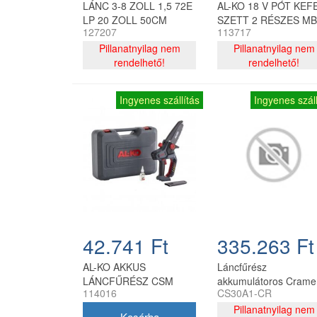
LÁNC 3-8 ZOLL 1,5 72E
AL-KO 18 V PÓT KEF
LP 20 ZOLL 50CM
SZETT 2 RÉSZES MB
127207
113717
2010
Pillanatnyilag nem
Pillanatnyilag nem
rendelhető!
rendelhető!
Ingyenes szállítás
Ingyenes száll
42.741 Ft
335.263 Ft
AL-KO AKKUS
Láncfűrész
LÁNCFŰRÉSZ CSM
akkumulátoros Crame
114016
CS30A1-CR
1815
CS30
Pillanatnyilag nem