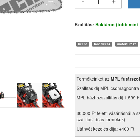
Szállítás:
Raktáron (több mint
hecht
láncfűrész
motorfűrész
Termékeinket az
MPL futárszol
Szállítás díj MPL csomagpontra
MPL házhozszállítás díj 1.599 F
30.000 Ft feletti vásárlásnál a s
szállítási díjas termékek)
Utánvét kezelés díja: +400 Ft