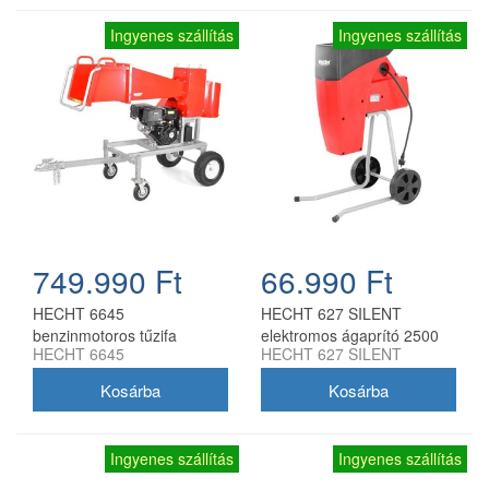
Ingyenes szállítás
Ingyenes szállítás
749.990 Ft
66.990 Ft
HECHT 6645
HECHT 627 SILENT
benzinmotoros tűzifa
elektromos ágaprító 2500
HECHT 6645
HECHT 627 SILENT
daraboló 457 cm3 OHV
W, 4 cm
motorral
Ingyenes szállítás
Ingyenes szállítás