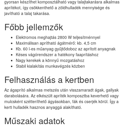
gyorsan készíthet komposztálható vagy talajtakarásra alkalmas
aprítékot, így csökkenthető a zöldhulladék mennyisége és
javítható a talaj takarása.
Főbb jellemzők
Elektromos meghajtás 2800 W teljesítménnyel
Maximálisan aprítható ágátmérő: kb. 4,5 cm
Kb. 60 l-es műanyag gyűjtődoboz az aprított anyagnak
Késes vágórendszer a hatékony faaprításhoz
Nagy kerekek a könnyű mozgatáshoz
Stabil kialakítás munkavégzés közben
Felhasználás a kertben
Az ágaprító alkalmas metszés után visszamaradt ágak, gallyak
darabolására. Az elkészült apríték komposztba keverhető vagy
mulcsként szétteríthető ágyásokban, fák és cserjék körül. Így a
kerti hulladék hasznos anyaggá alakítható.
Műszaki adatok