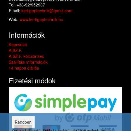
Tel: +36-92/952937
Email:
kertigeptechnik@gmail.com
Web:
www.kertigeptechnik.hu
Információk
Kapcsolat
A.SZ.F.
A.SZ.F. kölcsönzés
Szállítási információk
14 napos elállás
Fizetési módok
Rendben
Kedves Látogató! Sütiket (cookie) azért használunk, hogy