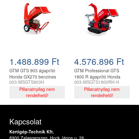
1.488.899 Ft
4.576.896 Ft
GTM GTS 903 ágaprító
GTM Professional GTS
Honda GX270 benzines
1800 R ágaprító Honda
003-MSGTS903H
003-MSGTS1800RH-H
motorral
GX630 és GX160 motorral
Pillanatnyilag nem
Pillanatnyilag nem
rendelhető!
rendelhető!
Kapcsolat
Kertigép-Technik Kft.
8900 Zalaegerszeg, Hock János u. 26.