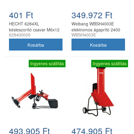
401 Ft
349.972 Ft
HECHT 6284XL
Weibang WBSH4003E
késleszorító csavar M6x12
elektromos ágaprító 2400
628400005
WBSH4003E
ágaprítóhoz
W
Ingyenes szállítás
Ingyenes szállítás
493.905 Ft
474.905 Ft