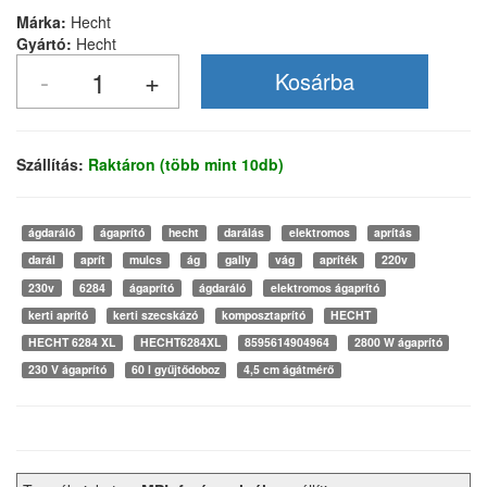
Márka:
Hecht
Gyártó:
Hecht
Szállítás:
Raktáron (több mint 10db)
ágdaráló
ágaprító
hecht
darálás
elektromos
aprítás
darál
aprít
mulcs
ág
gally
vág
apríték
220v
230v
6284
ágaprító
ágdaráló
elektromos ágaprító
kerti aprító
kerti szecskázó
komposztaprító
HECHT
HECHT 6284 XL
HECHT6284XL
8595614904964
2800 W ágaprító
230 V ágaprító
60 l gyűjtődoboz
4,5 cm ágátmérő