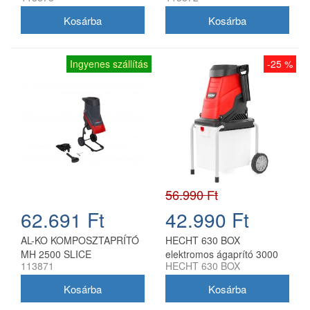
Ingyenes szállítás
-25 %
56.990 Ft
62.691 Ft
42.990 Ft
AL-KO KOMPOSZTAPRÍTÓ
HECHT 630 BOX
MH 2500 SLICE
elektromos ágaprító 3000
113871
HECHT 630 BOX
W, 50 l gyűjtődobozzal