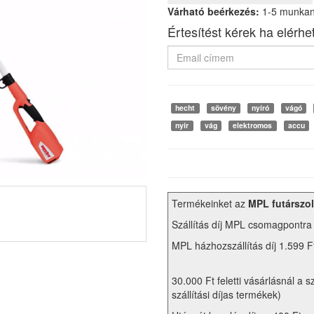
Várható beérkezés:
1-5 munka
Értesítést kérek ha elérhe
hecht
sövény
nyíró
vágó
nyír
vág
elektromos
accu
Termékeinket az
MPL futárszol
Szállítás díj MPL csomagpontra
MPL házhozszállítás díj 1.599 F
30.000 Ft feletti vásárlásnál a s
szállítási díjas termékek)