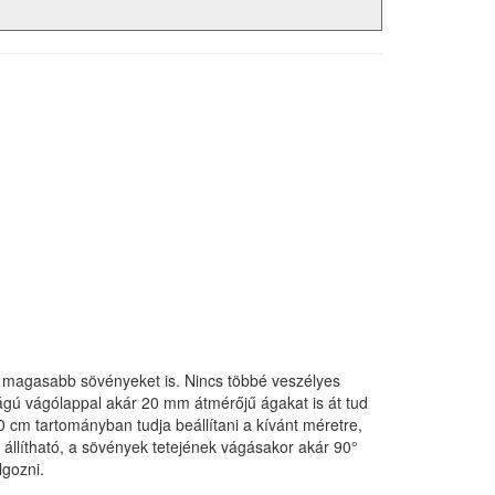
 magasabb sövényeket is. Nincs többé veszélyes
ágú vágólappal akár 20 mm átmérőjű ágakat is át tud
 cm tartományban tudja beállítani a kívánt méretre,
llítható, a sövények tetejének vágásakor akár 90°
lgozni.