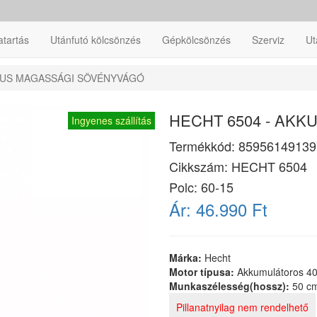
atartás
Utánfutó kölcsönzés
Gépkölcsönzés
Szerviz
Ut
KKUS MAGASSÁGI SÖVÉNYVÁGÓ
HECHT 6504 - AK
Ingyenes szállítás
Termékkód:
85956149139
Cikkszám:
HECHT 6504
Polc: 60-15
Ár:
46.990 Ft
Márka:
Hecht
Motor típusa:
Akkumulátoros 4
Munkaszélesség(hossz):
50 c
Pillanatnyilag nem rendelhető