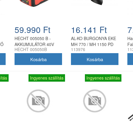
59.990 Ft
16.141 Ft
7
HECHT 005050 B -
AL-KO BURGONYA EKE
Ha
TŐ
AKKUMULÁTOR 40V
MH 770 / MH 1150 PD
Fa
HECHT 005050B
113976
11
M
5Ah AKKU PROGRAM
5040
ítás
Ingyenes szállítás
Ingyenes szállítás