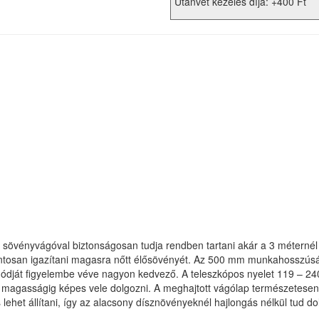
Utánvét kezelés díja: +400 Ft
övényvágóval biztonságosan tudja rendben tartani akár a 3 méternél
pontosan igazítani magasra nőtt élősövényét. Az 500 mm munkahosszús
módját figyelembe véve nagyon kedvező. A teleszkópos nyelet 119 – 240
magasságig képes vele dolgozni. A meghajtott vágólap természetesen á
lehet állítani, így az alacsony dísznövényeknél hajlongás nélkül tud do