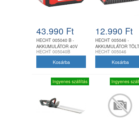
43.990 Ft
12.990 Ft
HECHT 005040 B -
HECHT 005046 -
AKKUMULÁTOR 40V
AKKUMULÁTOR TÖL
HECHT 005040B
HECHT 005046
4Ah AKKU PROGRAM
2Ah AKKU PROGRA
5040
5040
Ingyenes szállítás
Ingyenes száll