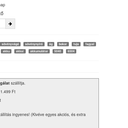
nap
tő
sövényvágó
sövénynyíró
ág
bokor
tuja
fagyal
akku
akksi
akkumulátor
5040
6504
gálat
szállítja.
 1.499 Ft
t
zállítás ingyenes! (Kivéve egyes akciós, és extra