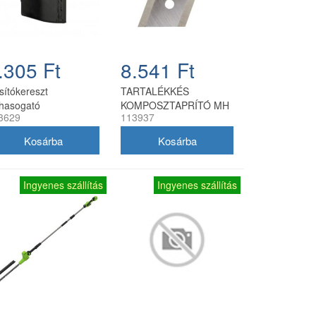
.305 Ft
8.541 Ft
sítókereszt
TARTALÉKKÉS
hasogató
KOMPOSZTAPRÍTÓ MH
3629
113937
2500 SLICE
Ingyenes szállítás
Ingyenes szállítás