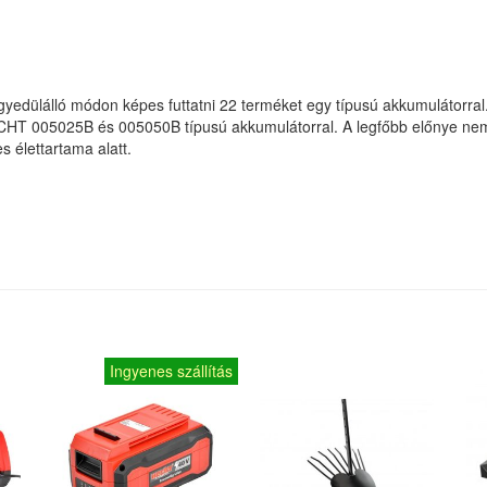
yedülálló módon képes futtatni 22 terméket egy típusú akkumulátorr
HT 005025B és 005050B típusú akkumulátorral. A legfőbb előnye nem 
s élettartama alatt.
Ingyenes szállítás