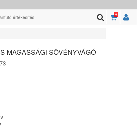
0
ánfutó értékesítés
KUS MAGASSÁGI SÖVÉNYVÁGÓ
73
0V
m