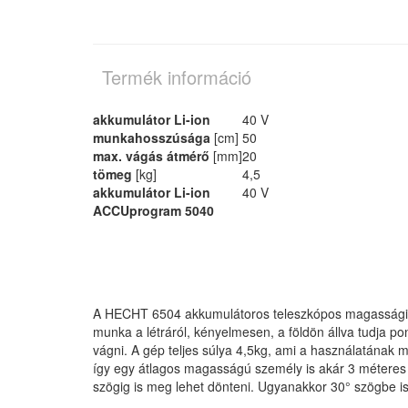
Termék információ
akkumulátor Li-ion
40 V
munkahosszúsága
[cm]
50
max. vágás átmérő
[mm]
20
tömeg
[kg]
4,5
akkumulátor Li-ion
40 V
ACCUprogram 5040
A HECHT 6504 akkumulátoros teleszkópos magassági s
munka a létráról, kényelmesen, a földön állva tudja 
vágni. A gép teljes súlya 4,5kg, ami a használatának 
így egy átlagos magasságú személy is akár 3 méteres 
szögig is meg lehet dönteni. Ugyanakkor 30° szögbe is 