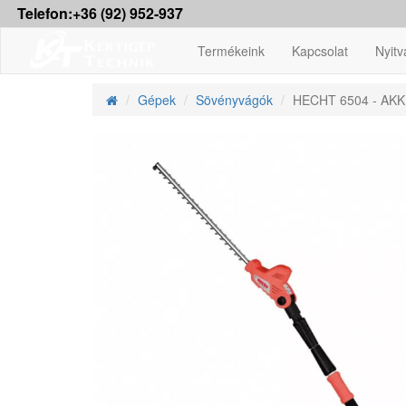
Telefon:+36 (92) 952-937
Termékeink
Kapcsolat
Nyitv
Gépek
Sövényvágók
HECHT 6504 - A