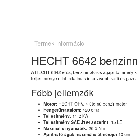
Termék információ
HECHT 6642 benzinmo
A HECHT 6642 erős, benzinmotoros ágaprító, amely kis
teljesítménye miatt alkalmas intenzívebb kerti és gazda
Főbb jellemzők
Motor:
HECHT OHV, 4 ütemű benzinmotor
Hengerűrtartalom:
420 cm3
Teljesítmény:
11,2 kW
Teljesítmény SAE J1940 szerint:
15 LE
Maximális nyomaték:
26,5 Nm
Aprítható ágak maximális átmérője:
10 cm