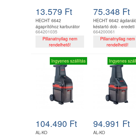
13.579 Ft
75.348 Ft
HECHT 6642
HECHT 6642 ágdarál
ágaprítóhoz karburátor
késtartó dob - eredeti
664201035
664200061
komplett szett
késtartó egység
Pillanatnyilag nem
Pillanatnyilag nem
rendelhető!
rendelhető!
Ingyenes szállítás
Ingyenes száll
104.490 Ft
94.991 Ft
AL-KO
AL-KO