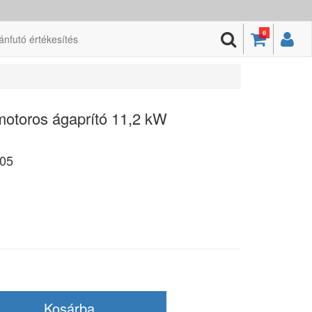
0
ánfutó értékesítés
toros ágaprító 11,2 kW
05