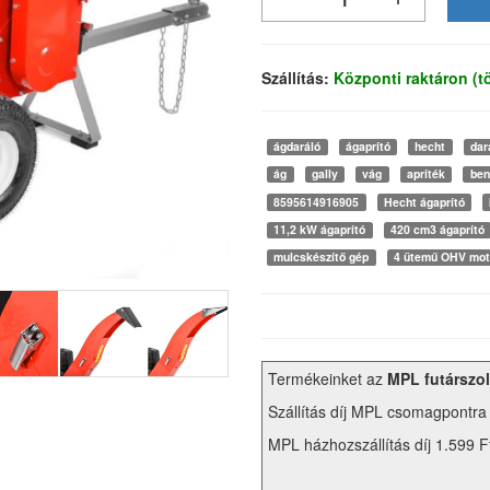
Szállítás:
Központi raktáron (
ágdaráló
ágaprító
hecht
dar
ág
gally
vág
apríték
ben
8595614916905
Hecht ágaprító
11,2 kW ágaprító
420 cm3 ágaprító
mulcskészítő gép
4 ütemű OHV mot
Termékeinket az
MPL futárszol
Szállítás díj MPL csomagpontra
MPL házhozszállítás díj 1.599 F