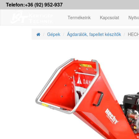
Telefon:+36 (92) 952-937
Termékeink
Kapcsolat
Nyitv
Gépek
Ágdarálók, fapellet készítők
HECHT