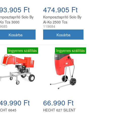
93.905 Ft
474.905 Ft
mposztaprító Solo By
Komposztaprító Solo By
-Ko Tcs 3000
Al-Ko 2500 Tcs
9685
119684
Ingyenes szállítás
Ingyenes szállítás
49.990 Ft
66.990 Ft
CHT 6645
HECHT 627 SILENT