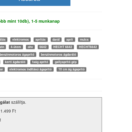
több mint 10db), 1-5 munkanap
álás
elektromos
aprítás
darál
aprít
mulcs
zin
4-ütem
ohv
6642
HECHT 6642
HECHT6642
benzinmotoros ágaprító
benzinmotoros ágdaráló
kerti ágdaráló
faág aprító
gallyaprító gép
or
elektromos indítású ágaprító
10 cm ág ágaprító
gálat
szállítja.
 1.499 Ft
t