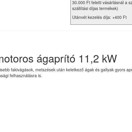
30.000 Ft feletti vásárlásnál a s
szállítási díjas termékek)
Utánvét kezelés díja: +400 Ft
toros ágaprító 11,2 kW
ebb fakivágások, metszések után keletkező ágak és gallyak gyors aprí
sági felhasználásra is.