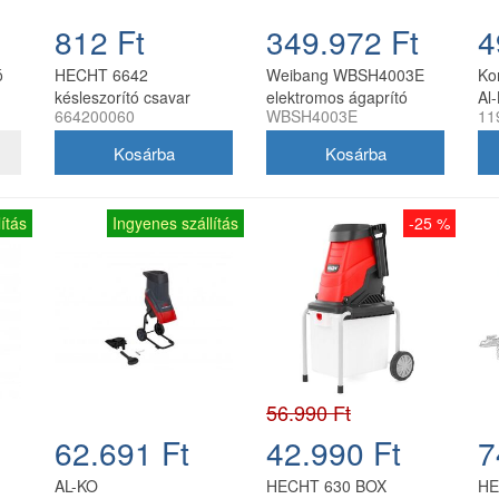
812 Ft
349.972 Ft
4
ó
HECHT 6642
Weibang WBSH4003E
Ko
késleszorító csavar
elektromos ágaprító
Al
664200060
WBSH4003E
11
ágaprítóhoz
2400 W
ítás
Ingyenes szállítás
-25 %
56.990 Ft
62.691 Ft
42.990 Ft
7
AL-KO
HECHT 630 BOX
HE