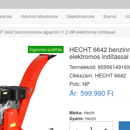
atartás
Utánfutó kölcsönzés
Gépkölcsönzés
Szerviz
Ut
 6642 benzinmotoros ágaprító 11,2 kW elektromos indítással
HECHT 6642 benzinmo
Ingyenes szállítás
elektromos indítással
Termékkód:
85956149169
Cikkszám:
HECHT 6642
Polc: NP
Ár:
599.990 Ft
Márka:
Hecht
Gyártó:
Hecht