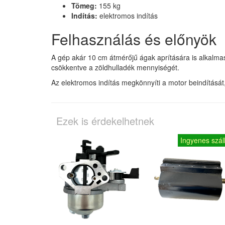
Tömeg:
155 kg
Indítás:
elektromos indítás
Felhasználás és előnyök
A gép akár 10 cm átmérőjű ágak aprítására is alkalmas
csökkentve a zöldhulladék mennyiségét.
Az elektromos indítás megkönnyíti a motor beindítását
Ezek is érdekelhetnek
Ingyenes száll