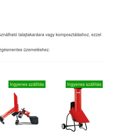
asználható talajtakarásra vagy komposztáláshoz, ezzel
 rezgésmentes üzemeléshez.
Ingyenes szállítás
Ingyenes szállítás