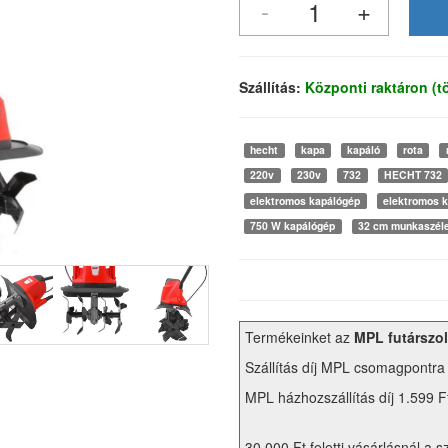
Szállítás:
Központi raktáron (
hecht
kapa
kapáló
rota
220v
230v
732
HECHT 732
elektromos kapálógép
elektromos 
750 W kapálógép
32 cm munkaszél
Termékeinket az
MPL futárszol
Szállítás díj MPL csomagpontra
MPL házhozszállítás díj 1.599 F
30.000 Ft feletti vásárlásnál a s