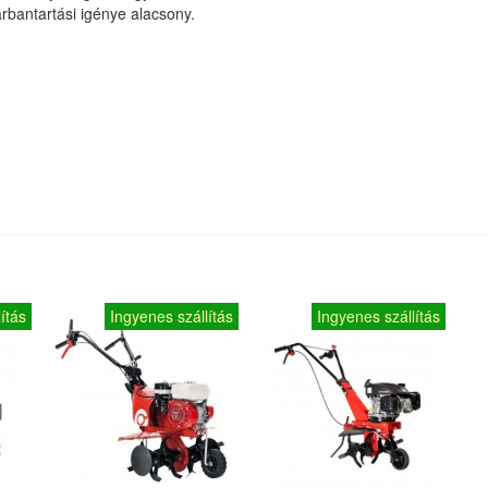
bantartási igénye alacsony.
ítás
Ingyenes szállítás
Ingyenes szállítás