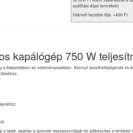
szállítási díjas termékek)
Utánvét kezelés díja: +400 Ft
s kapálógép 750 W teljesít
g a kiskertekben és veteményesekben. Könnyű kezelhetőségének és k
zítéséhez.
yásokhoz
ető
sa a talajt, segítse a gyomok visszaszorítását és előkészítse a terület