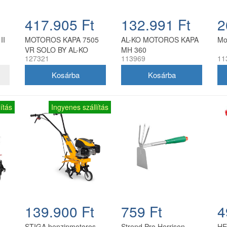
417.905 Ft
132.991 Ft
2
II
MOTOROS KAPA 7505
AL-KO MOTOROS KAPA
Mo
VR SOLO BY AL-KO
MH 360
127321
113969
11
ítás
Ingyenes szállítás
139.900 Ft
759 Ft
4
STIGA benzinmotoros
Strend Pro Herrison
HE