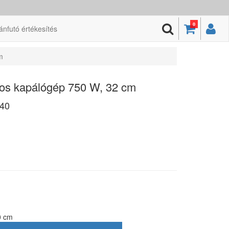
0
ánfutó értékesítés
m
os kapálógép 750 W, 32 cm
40
0 cm