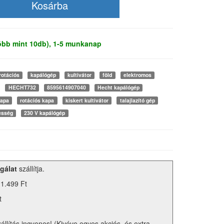
több mint 10db), 1-5 munkanap
rotációs
kapálógép
kultivátor
föld
elektromos
HECHT732
8595614907040
Hecht kapálógép
kapa
rotációs kapa
kiskert kultivátor
talajlazító gép
esség
230 V kapálógép
gálat
szállítja.
 1.499 Ft
t
zállítás ingyenes! (Kivéve egyes akciós, és extra