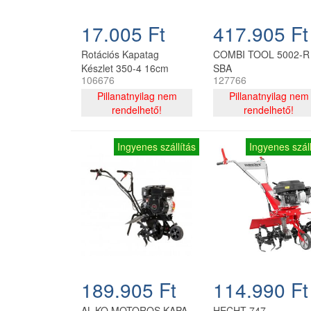
17.005 Ft
417.905 Ft
Rotációs Kapatag
COMBI TOOL 5002-R 
Készlet 350-4 16cm
SBA
106676
127766
Pillanatnyilag nem
Pillanatnyilag nem
rendelhető!
rendelhető!
Ingyenes szállítás
Ingyenes száll
189.905 Ft
114.990 Ft
AL-KO MOTOROS KAPA
HECHT 747