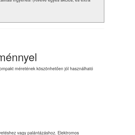
ménnyel
ompakt méretének köszönhetően jól használható
et vetéshez vagy palántázáshoz. Elektromos