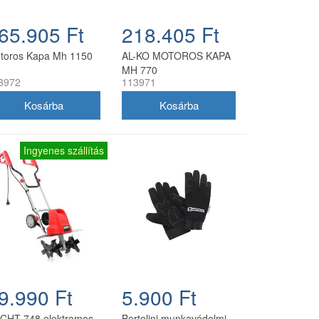
65.905 Ft
218.405 Ft
toros Kapa Mh 1150
AL-KO MOTOROS KAPA
MH 770
3972
113971
Ingyenes szállítás
9.990 Ft
5.900 Ft
CHT 748 elektromos
Bertolini munkavédelmi