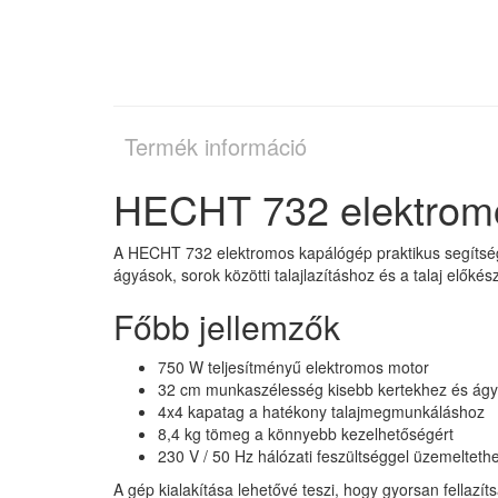
Termék információ
HECHT 732 elektromo
A HECHT 732 elektromos kapálógép praktikus segítsé
ágyások, sorok közötti talajlazításhoz és a talaj előkés
Főbb jellemzők
750 W teljesítményű elektromos motor
32 cm munkaszélesség kisebb kertekhez és ág
4x4 kapatag a hatékony talajmegmunkáláshoz
8,4 kg tömeg a könnyebb kezelhetőségért
230 V / 50 Hz hálózati feszültséggel üzemelteth
A gép kialakítása lehetővé teszi, hogy gyorsan fellazít