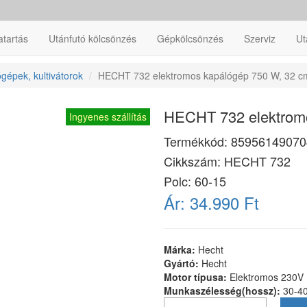
atartás
Utánfutó kölcsönzés
Gépkölcsönzés
Szerviz
Ut
gépek, kultivátorok
HECHT 732 elektromos kapálógép 750 W, 32 c
HECHT 732 elektrom
Ingyenes szállítás
Termékkód:
85956149070
Cikkszám:
HECHT 732
Polc: 60-15
Ár:
34.990 Ft
Márka:
Hecht
Gyártó:
Hecht
Motor típusa:
Elektromos 230V
Munkaszélesség(hossz):
30-4