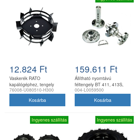
12.824 Ft
159.611 Ft
Vaskerék RATO
Állítható nyomtávú
kapálógéphez, tengely
féltengely BT 411, 413S,
76008-U080510-H300
004-L0059500
nélkül
417S kultivátorhoz, Bertolini
Ingyenes szállítás
Ingyenes szállítás