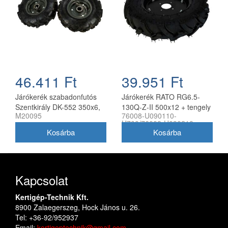
46.411 Ft
39.951 Ft
Járókerék szabadonfutós
Járókerék RATO RG6.5-
Szentkirály DK-552 350x6,
130Q-Z-II 500x12 + tengely
M20095
76008-U090110-
párban
készlet (pár)
H700/76008-U090210-
H700
Kapcsolat
Kertigép-Technik Kft.
8900 Zalaegerszeg, Hock János u. 26.
Tel: +36-92/952937
Email:
kertigeptechnik@gmail.com