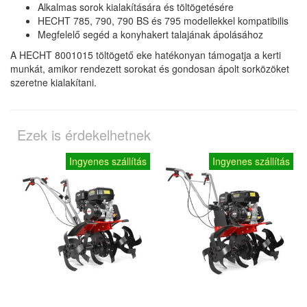
Alkalmas sorok kialakítására és töltögetésére
HECHT 785, 790, 790 BS és 795 modellekkel kompatibilis
Megfelelő segéd a konyhakert talajának ápolásához
A HECHT 8001015 töltögető eke hatékonyan támogatja a kerti
munkát, amikor rendezett sorokat és gondosan ápolt sorközöket
szeretne kialakítani.
Ezek is érdekelhetnek
Ingyenes szállítás
Ingyenes szállítás