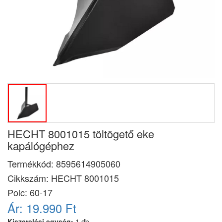
HECHT 8001015 töltögető eke
kapálógéphez
Termékkód:
8595614905060
Cikkszám:
HECHT 8001015
Polc: 60-17
Ár:
19.990 Ft
Kiszerelési egység:
1 db