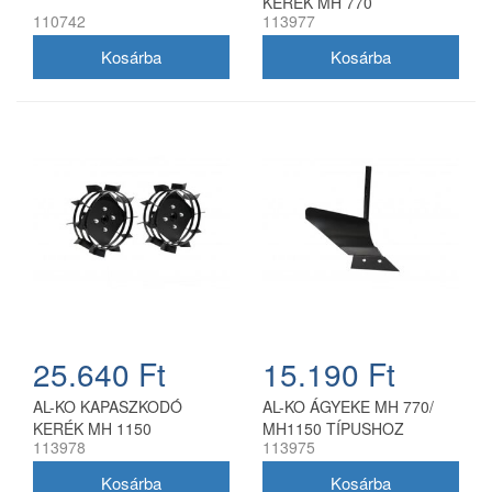
KERÉK MH 770
110742
113977
25.640 Ft
15.190 Ft
AL-KO KAPASZKODÓ
AL-KO ÁGYEKE MH 770/
KERÉK MH 1150
MH1150 TÍPUSHOZ
113978
113975