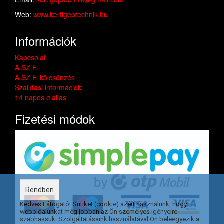
Web:
www.kertigeptechnik.hu
Információk
Kapcsolat
A.SZ.F.
A.SZ.F. kölcsönzés
Szállítási információk
14 napos elállás
Fizetési módok
Rendben
Kedves Látogató! Sütiket (cookie) azért használunk, hogy
weboldalunkat még jobban az Ön személyes igényeire
szabhassuk. Szolgáltatásaink használatával Ön beleegyezik a