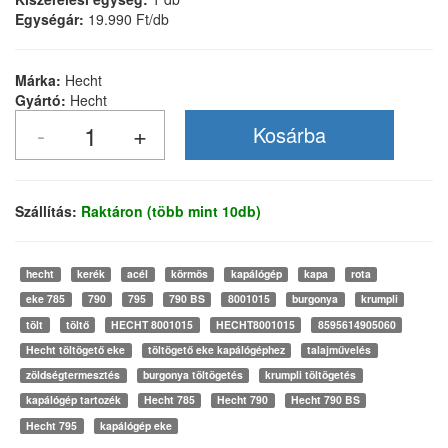
Egységár:
19.990 Ft/db
Márka:
Hecht
Gyártó:
Hecht
Szállítás:
Raktáron (több mint 10db)
hecht
kerék
acél
körmös
kapálógép
kapa
rota
eke 785
790
795
790 BS
8001015
burgonya
krumpli
tölt
töltő
HECHT 8001015
HECHT8001015
8595614905060
Hecht töltögető eke
töltögető eke kapálógéphez
talajművelés
zöldségtermesztés
burgonya töltögetés
krumpli töltögetés
kapálógép tartozék
Hecht 785
Hecht 790
Hecht 790 BS
Hecht 795
kapálógép eke