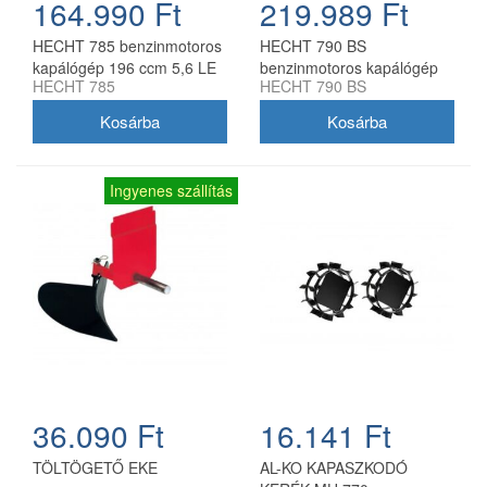
164.990 Ft
219.989 Ft
HECHT 785 benzinmotoros
HECHT 790 BS
kapálógép 196 ccm 5,6 LE
benzinmotoros kapálógép
HECHT 785
HECHT 790 BS
Briggs & Stratton motorral
Ingyenes szállítás
36.090 Ft
16.141 Ft
TÖLTÖGETŐ EKE
AL-KO KAPASZKODÓ