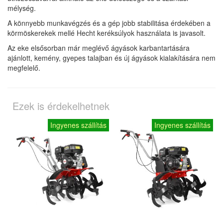
mélység.
A könnyebb munkavégzés és a gép jobb stabilitása érdekében a
körmöskerekek mellé Hecht keréksúlyok használata is javasolt.
Az eke elsősorban már meglévő ágyások karbantartására
ajánlott, kemény, gyepes talajban és új ágyások kialakítására nem
megfelelő.
Ezek is érdekelhetnek
Ingyenes szállítás
Ingyenes szállítás