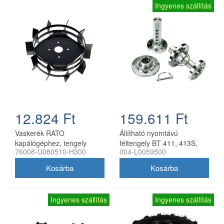
Ingyenes szállítás
12.824 Ft
159.611 Ft
Vaskerék RATO
Állítható nyomtávú
kapálógéphez, tengely
féltengely BT 411, 413S,
76008-U080510-H300
004-L0059500
nélkül
417S kultivátorhoz, Bertolini
Ingyenes szállítás
Ingyenes szállítás