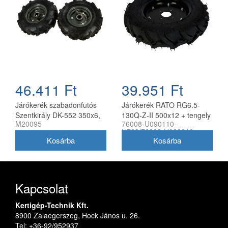
46.411 Ft
39.951 Ft
Járókerék szabadonfutós
Járókerék RATO RG6.5-
Szentkirály DK-552 350x6,
130Q-Z-II 500x12 + tengely
M20095
76008-U090110-
párban
készlet (pár)
H700/76008-U090210-
H700
Kapcsolat
Kertigép-Technik Kft.
8900 Zalaegerszeg, Hock János u. 26.
Tel: +36-92/952937