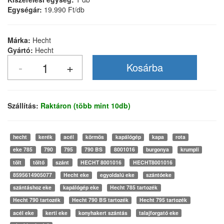
Egységár:
19.990 Ft/db
Márka:
Hecht
Gyártó:
Hecht
Szállítás:
Raktáron (több mint 10db)
hecht
kerék
acél
körmös
kapálógép
kapa
rota
eke 785
790
795
790 BS
8001016
burgonya
krumpli
tölt
töltő
szánt
HECHT 8001016
HECHT8001016
8595614905077
Hecht eke
egyoldalú eke
szántóeke
szántáshoz eke
kapálógép eke
Hecht 785 tartozék
Hecht 790 tartozék
Hecht 790 BS tartozék
Hecht 795 tartozék
acél eke
kerti eke
konyhakert szántás
talajforgató eke