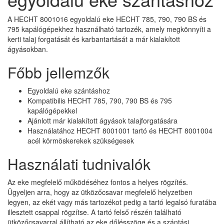
A HECHT 8001016 egyoldalú eke HECHT 785, 790, 790 BS és
795 kapálógépekhez használható tartozék, amely megkönnyíti a
kerti talaj forgatását és karbantartását a már kialakított
ágyásokban.
Főbb jellemzők
Egyoldalú eke szántáshoz
Kompatibilis HECHT 785, 790, 790 BS és 795
kapálógépekkel
Ajánlott már kialakított ágyások talajforgatására
Használatához HECHT 8001001 tartó és HECHT 8001004
acél körmöskerekek szükségesek
Használati tudnivalók
Az eke megfelelő működéséhez fontos a helyes rögzítés.
Ügyeljen arra, hogy az ütközőcsavar megfelelő helyzetben
legyen, az ekét vagy más tartozékot pedig a tartó legalsó furatába
illesztett csappal rögzítse. A tartó felső részén található
ütközőcsavarral állítható az eke dőlésszöge és a szántási