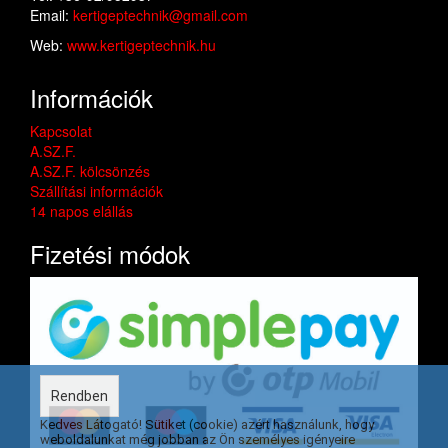
Email:
kertigeptechnik@gmail.com
Web:
www.kertigeptechnik.hu
Információk
Kapcsolat
A.SZ.F.
A.SZ.F. kölcsönzés
Szállítási információk
14 napos elállás
Fizetési módok
Rendben
Kedves Látogató! Sütiket (cookie) azért használunk, hogy
weboldalunkat még jobban az Ön személyes igényeire