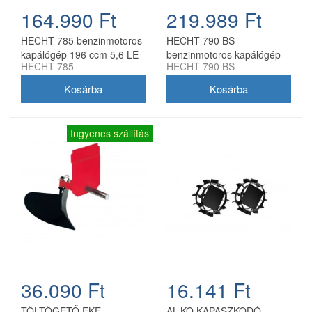
164.990 Ft
219.989 Ft
HECHT 785 benzinmotoros
HECHT 790 BS
kapálógép 196 ccm 5,6 LE
benzinmotoros kapálógép
HECHT 785
HECHT 790 BS
Briggs & Stratton motorral
Ingyenes szállítás
36.090 Ft
16.141 Ft
TÖLTÖGETŐ EKE
AL-KO KAPASZKODÓ