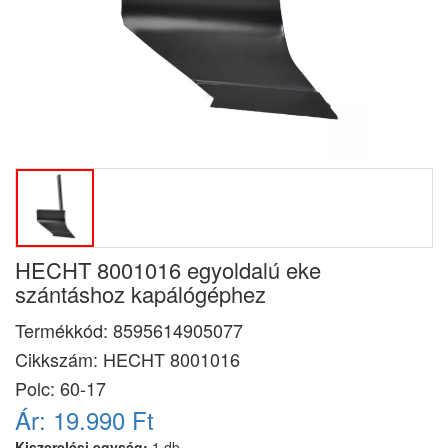
HECHT 8001016 egyoldalú eke
szántáshoz kapálógéphez
Termékkód:
8595614905077
Cikkszám:
HECHT 8001016
Polc: 60-17
Ár:
19.990 Ft
Kiszerelési egység:
1 db