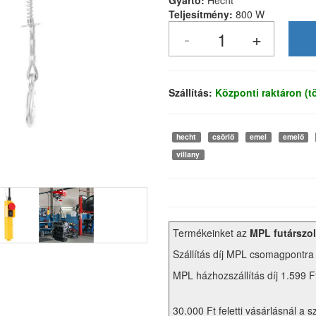
Gyártó:
Hecht
Teljesítmény:
800 W
Szállítás:
Központi raktáron (
hecht
csörlő
emel
emelő
villany
Termékeinket az
MPL futárszol
Szállítás díj MPL csomagpontra
MPL házhozszállítás díj 1.599 F
30.000 Ft feletti vásárlásnál a s