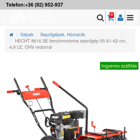
Telefon:+36 (92) 952-937
0
Gépek
Seprőgépek, Hómarók
HECHT 8616 SE benzinmotoros seprőgép 55-61-62 cm,
4,9 LE, OHV motorral
Ingyenes szállítás