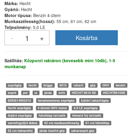
Márka:
Hecht
Gyártó:
Hecht
Motor típusa:
Benzin 4-ütem
Munkaszélesség(hossz):
55 cm, 61 cm, 62 cm
Teljesítmény:
5,0 LE
Szállítás:
Központi raktáron (kevesebb mint 10db), 1-5
munkanap
seprőgép
hecht
briggs
8616
takarít
gép
OHV
benzin
seprő
por
ut
járda
kefe
HECHT 8616 SE
HECHT8616SE
8595614902410
benzinmotoros seprőgép
kültéri takarítógép
hecht seprőgép
4 ütemű OHV motor
4,9 LE seprőgép
önjáró seprőgép
hótolólap tartozék
hómaró fej tartozék
szemétgyűjtő doboz
62 cm munkaszélesség
61 cm hótolólap
55 cm hómarófej
járda tisztító gép
udvarseprő gép