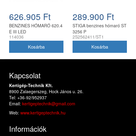
626.905 Ft
289.900 Ft
BENZINES HÓMARÓ 620.4
STIGA benzines hómaró ST
E III LED
3256 P
114036
2S2562411/ST1
Kapcsolat
Kertigép-Technik Kft.
8900 Zalaegerszeg, Hock János u. 26.
Tel: +36-92/952937
Email:
kertigeptechnik@gmail.com
Web:
www.kertigeptechnik.hu
Információk