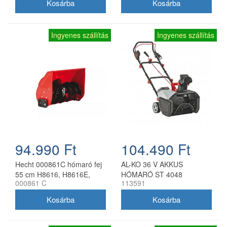
Ingyenes szállítás
Ingyenes szállítás
94.990 Ft
104.490 Ft
Hecht 000861C hómaró fej
AL-KO 36 V AKKUS
55 cm H8616, H8616E,
HÓMARÓ ST 4048
000861 C
113591
H8616SE gépekhez