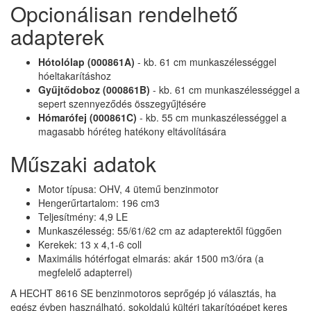
Opcionálisan rendelhető
adapterek
Hótolólap (000861A)
- kb. 61 cm munkaszélességgel
hóeltakarításhoz
Gyűjtődoboz (000861B)
- kb. 61 cm munkaszélességgel a
sepert szennyeződés összegyűjtésére
Hómarófej (000861C)
- kb. 55 cm munkaszélességgel a
magasabb hóréteg hatékony eltávolítására
Műszaki adatok
Motor típusa: OHV, 4 ütemű benzinmotor
Hengerűrtartalom: 196 cm3
Teljesítmény: 4,9 LE
Munkaszélesség: 55/61/62 cm az adapterektől függően
Kerekek: 13 x 4,1-6 coll
Maximális hótérfogat elmarás: akár 1500 m3/óra (a
megfelelő adapterrel)
A HECHT 8616 SE benzinmotoros seprőgép jó választás, ha
egész évben használható, sokoldalú kültéri takarítógépet keres