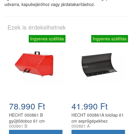
udvarra, kapubejáróhoz vagy járdatakarításhoz.
Ezek is érdekelhetnek
Ingyenes szállítás
Ingyenes szállítás
78.990 Ft
41.990 Ft
HECHT 000861 B
HECHT 000861A tolólap 61
gyűjtődoboz 61 cm
cm seprőgépekhez
000861 B
000861 A
seprőgéphez (H8616,
H8616E, H8616SE)