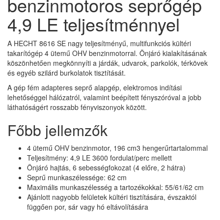
benzinmotoros seprőgép
4,9 LE teljesítménnyel
A HECHT 8616 SE nagy teljesítményű, multifunkciós kültéri
takarítógép 4 ütemű OHV benzinmotorral. Önjáró kialakításának
köszönhetően megkönnyíti a járdák, udvarok, parkolók, térkövek
és egyéb szilárd burkolatok tisztítását.
A gép fém adapteres seprő alapgép, elektromos indítási
lehetőséggel hálózatról, valamint beépített fényszóróval a jobb
láthatóságért rosszabb fényviszonyok között.
Főbb jellemzők
4 ütemű OHV benzinmotor, 196 cm3 hengerűrtartalommal
Teljesítmény: 4,9 LE 3600 fordulat/perc mellett
Önjáró hajtás, 6 sebességfokozat (4 előre, 2 hátra)
Seprű munkaszélessége: 62 cm
Maximális munkaszélesség a tartozékokkal: 55/61/62 cm
Ajánlott nagyobb felületek kültéri tisztítására, évszaktól
függően por, sár vagy hó eltávolítására