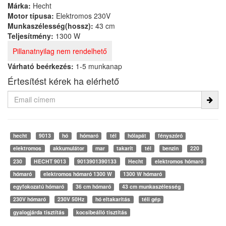
Márka:
Hecht
Motor típusa:
Elektromos 230V
Munkaszélesség(hossz):
43 cm
Teljesítmény:
1300 W
Pillanatnyilag nem rendelhető
Várható beérkezés:
1-5 munkanap
Értesítést kérek ha elérhető
hecht
9013
hó
hómaró
tél
hólapát
fényszóró
elektromos
akkumulátor
mar
takarít
tél
benzin
220
230
HECHT 9013
9013901390133
Hecht
elektromos hómaró
hómaró
elektromos hómaró 1300 W
1300 W hómaró
egyfokozatú hómaró
36 cm hómaró
43 cm munkaszélesség
230V hómaró
230V 50Hz
hó eltakarítás
téli gép
gyalogjárda tisztítás
kocsibeálló tisztítás