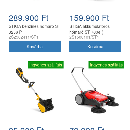
289.900 Ft
159.900 Ft
STIGA benzines hómaró ST
STIGA akkumulátoros
3256 P
hómaró ST 700e (
2S2562411/ST1
2S1500101/ST1
akkumulátor és töltő nélkül )
Ingyenes szállítás
Ingyenes szállítás
95.900 Ft
79.990 Ft