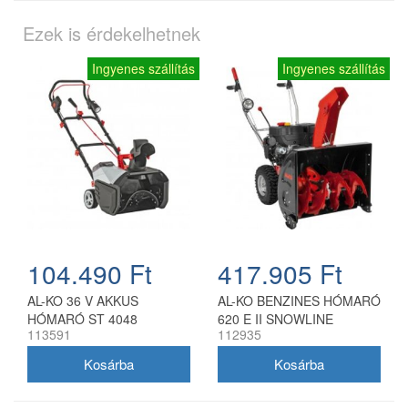
Ezek is érdekelhetnek
Ingyenes szállítás
Ingyenes szállítás
104.490 Ft
417.905 Ft
AL-KO 36 V AKKUS
AL-KO BENZINES HÓMARÓ
HÓMARÓ ST 4048
620 E II SNOWLINE
113591
112935