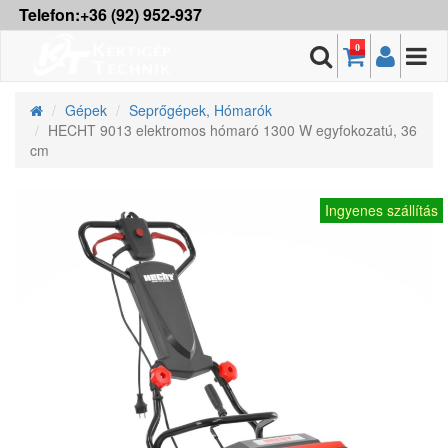
Telefon:+36 (92) 952-937
0
Gépek
Seprőgépek, Hómarók
HECHT 9013 elektromos hómaró 1300 W egyfokozatú, 36
cm
Ingyenes szállítás