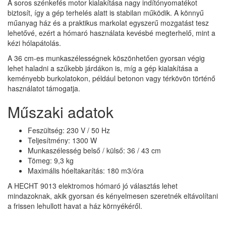
A soros szénkefés motor kialakítása nagy indítónyomatékot
biztosít, így a gép terhelés alatt is stabilan működik. A könnyű
műanyag ház és a praktikus markolat egyszerű mozgatást tesz
lehetővé, ezért a hómaró használata kevésbé megterhelő, mint a
kézi hólapátolás.
A 36 cm-es munkaszélességnek köszönhetően gyorsan végig
lehet haladni a szűkebb járdákon is, míg a gép kialakítása a
keményebb burkolatokon, például betonon vagy térkövön történő
használatot támogatja.
Műszaki adatok
Feszültség: 230 V / 50 Hz
Teljesítmény: 1300 W
Munkaszélesség belső / külső: 36 / 43 cm
Tömeg: 9,3 kg
Maximális hóeltakarítás: 180 m3/óra
A HECHT 9013 elektromos hómaró jó választás lehet
mindazoknak, akik gyorsan és kényelmesen szeretnék eltávolítani
a frissen lehullott havat a ház környékéről.