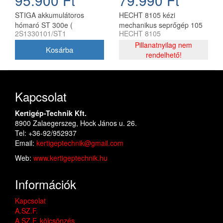
STIGA akkumulátoros
HECHT 8105 kézi
hómaró ST 300e (
mechanikus seprőgép 105
2S1330101/ST1
HECHT 8105
akkumulátor és töltő nélkül )
cm söprésszélességgel
Pillanatnyilag nem
rendelhető!
Kapcsolat
Kertigép-Technik Kft.
8900 Zalaegerszeg, Hock János u. 26.
Tel: +36-92/952937
Email:
kertigeptechnik@gmail.com
Web:
www.kertigeptechnik.hu
Információk
Kapcsolat
A.SZ.F.
A.SZ.F. kölcsönzés