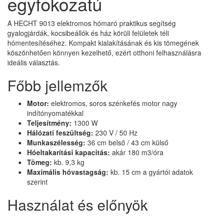
egyfokozatú
A HECHT 9013 elektromos hómaró praktikus segítség
gyalogjárdák, kocsibeállók és ház körüli felületek téli
hómentesítéséhez. Kompakt kialakításának és kis tömegének
köszönhetően könnyen kezelhető, ezért otthoni felhasználásra
ideális választás.
Főbb jellemzők
Motor:
elektromos, soros szénkefés motor nagy
indítónyomatékkal
Teljesítmény:
1300 W
Hálózati feszültség:
230 V / 50 Hz
Munkaszélesség:
36 cm belső / 43 cm külső
Hóeltakarítási kapacitás:
akár 180 m3/óra
Tömeg:
kb. 9,3 kg
Maximális hóvastagság:
kb. 15 cm a gyártói adatok
szerint
Használat és előnyök