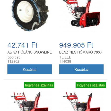
42.741 Ft
949.905 Ft
AL-KO HÓLÁNC SNOWLINE
BENZINES HÓMARÓ 760.4
560-620
TE LED
112902
114038
Ingyenes szállítás
Ingyenes szállítás