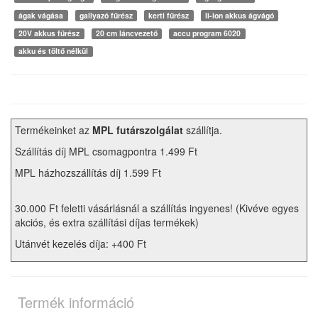
ágak vágása
gallyazó fűrész
kerti fűrész
li-ion akkus ágvágó
20V akkus fűrész
20 cm láncvezető
accu program 6020
akku és töltő nélkül
Termékeinket az
MPL futárszolgálat
szállítja.
Szállítás díj MPL csomagpontra 1.499 Ft
MPL házhozszállítás díj 1.599 Ft
30.000 Ft feletti vásárlásnál a szállítás ingyenes! (Kivéve egyes
akciós, és extra szállítási díjas termékek)
Utánvét kezelés díja: +400 Ft
Termék információ