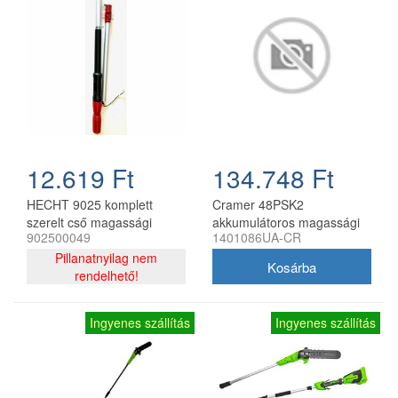
12.619 Ft
134.748 Ft
HECHT 9025 komplett
Cramer 48PSK2
szerelt cső magassági
akkumulátoros magassági
902500049
1401086UA-CR
ágvágóhoz
ágvágó 48V akkumulátorral
Pillanatnyilag nem
és töltővel
rendelhető!
Ingyenes szállítás
Ingyenes szállítás