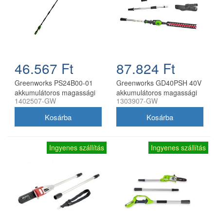
46.567 Ft
87.824 Ft
Greenworks PS24B00-01
Greenworks GD40PSH 40V
akkumulátoros magassági
akkumulátoros magassági
1402507-GW
1303907-GW
ágvágó 24V, 20 cm
ágvágó és sövényvágó,
láncvezető, akkumulátor és
akku és töltő nélkül
töltő nélkül
Ingyenes szállítás
Ingyenes szállítás