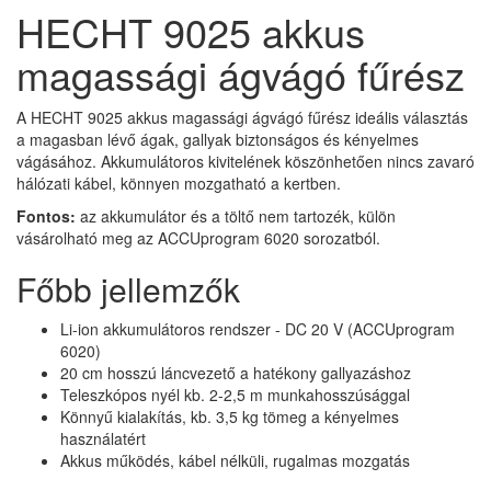
HECHT 9025 akkus
magassági ágvágó fűrész
A HECHT 9025 akkus magassági ágvágó fűrész ideális választás
a magasban lévő ágak, gallyak biztonságos és kényelmes
vágásához. Akkumulátoros kivitelének köszönhetően nincs zavaró
hálózati kábel, könnyen mozgatható a kertben.
Fontos:
az akkumulátor és a töltő nem tartozék, külön
vásárolható meg az ACCUprogram 6020 sorozatból.
Főbb jellemzők
Li-ion akkumulátoros rendszer - DC 20 V (ACCUprogram
6020)
20 cm hosszú láncvezető a hatékony gallyazáshoz
Teleszkópos nyél kb. 2-2,5 m munkahosszúsággal
Könnyű kialakítás, kb. 3,5 kg tömeg a kényelmes
használatért
Akkus működés, kábel nélküli, rugalmas mozgatás