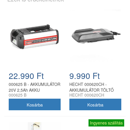
22.990 Ft
9.990 Ft
000625 B - AKKUMULÁTOR
HECHT 000620CH -
20V 2,5Ah AKKU
AKKUMULÁTOR TÖLTŐ
000625 B
HECHT 000620CH
PROGRAM 6020
AKKU PROGRAM 6020
Ingyenes szállítás