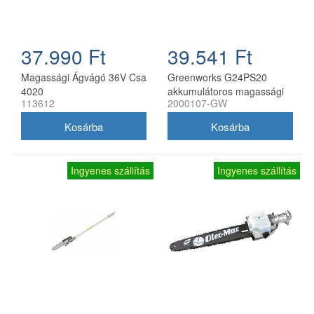
37.990 Ft
39.541 Ft
Magassági Ágvágó 36V Csa
Greenworks G24PS20
4020
akkumulátoros magassági
113612
2000107-GW
ágvágó 24 V, 240 cm, akku
és töltő nélkül
Ingyenes szállítás
Ingyenes szállítás