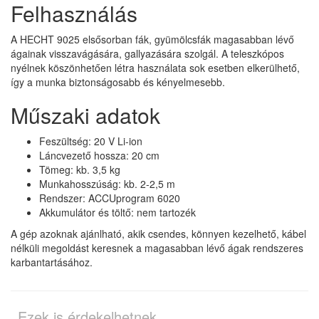
Felhasználás
A HECHT 9025 elsősorban fák, gyümölcsfák magasabban lévő
ágainak visszavágására, gallyazására szolgál. A teleszkópos
nyélnek köszönhetően létra használata sok esetben elkerülhető,
így a munka biztonságosabb és kényelmesebb.
Műszaki adatok
Feszültség: 20 V Li-ion
Láncvezető hossza: 20 cm
Tömeg: kb. 3,5 kg
Munkahosszúság: kb. 2-2,5 m
Rendszer: ACCUprogram 6020
Akkumulátor és töltő: nem tartozék
A gép azoknak ajánlható, akik csendes, könnyen kezelhető, kábel
nélküli megoldást keresnek a magasabban lévő ágak rendszeres
karbantartásához.
Ezek is érdekelhetnek