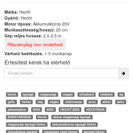
Márka:
Hecht
Gyártó:
Hecht
Motor típusa:
Akkumulátoros 20V
Munkaszélesség(hossz):
20 cm
Gép teljes hossza:
2,0-2,5 m
Pillanatnyilag nem rendelhető
Várható beérkezés:
1-5 munkanap
Értesítést kérek ha elérhető
hecht
ágvágó
magassági
magas
kihúzható
toldható
ág
gally
fűrész
vág
vágás
elektromos
accu
akksi
akku
akkumulátor
6020
9025
HECHT 9025
HECHT9025
8595614925020
Hecht
akkus magassági ágvágó
magassági ágvágó fűrész
akkumulátoros ágvágó fűrész
teleszkópos ágvágó
magasban vágó fűrész
ágvágó fűrész