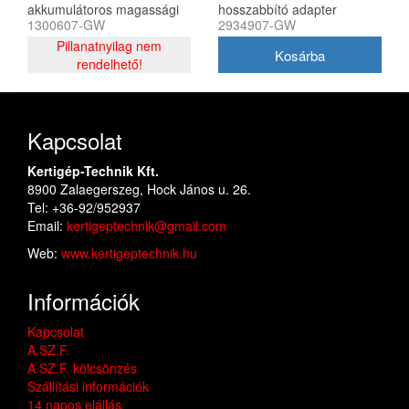
akkumulátoros magassági
hosszabbító adapter
1300607-GW
2934907-GW
ágvágó és sövényvágó
GD24X2TX és GD48TX
Pillanatnyilag nem
fűkaszához 2934907-GW
rendelhető!
Kapcsolat
Kertigép-Technik Kft.
8900 Zalaegerszeg, Hock János u. 26.
Tel: +36-92/952937
Email:
kertigeptechnik@gmail.com
Web:
www.kertigeptechnik.hu
Információk
Kapcsolat
A.SZ.F.
A.SZ.F. kölcsönzés
Szállítási információk
14 napos elállás