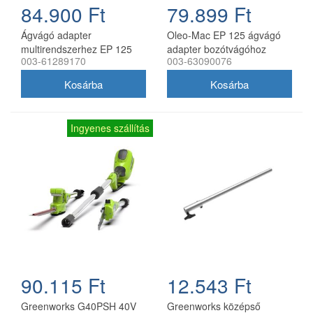
84.900 Ft
79.899 Ft
Ágvágó adapter
Oleo-Mac EP 125 ágvágó
multirendszerhez EP 125
adapter bozótvágóhoz
003-61289170
003-63090076
Ingyenes szállítás
90.115 Ft
12.543 Ft
Greenworks G40PSH 40V
Greenworks középső