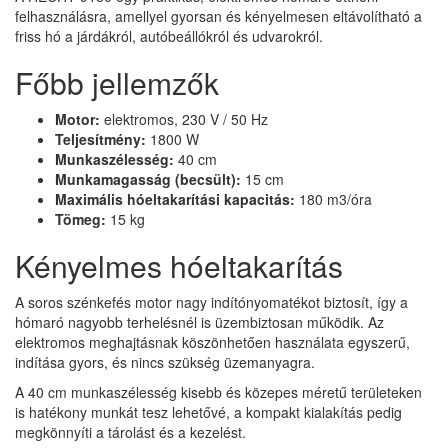
felhasználásra, amellyel gyorsan és kényelmesen eltávolítható a
friss hó a járdákról, autóbeállókról és udvarokról.
Főbb jellemzők
Motor:
elektromos, 230 V / 50 Hz
Teljesítmény:
1800 W
Munkaszélesség:
40 cm
Munkamagasság (becsült):
15 cm
Maximális hóeltakarítási kapacitás:
180 m3/óra
Tömeg:
15 kg
Kényelmes hóeltakarítás
A soros szénkefés motor nagy indítónyomatékot biztosít, így a
hómaró nagyobb terhelésnél is üzembiztosan működik. Az
elektromos meghajtásnak köszönhetően használata egyszerű,
indítása gyors, és nincs szükség üzemanyagra.
A 40 cm munkaszélesség kisebb és közepes méretű területeken
is hatékony munkát tesz lehetővé, a kompakt kialakítás pedig
megkönnyíti a tárolást és a kezelést.