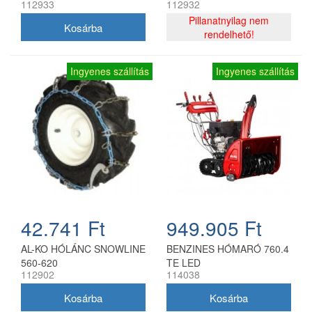
112933
112932
Pillanatnyilag nem
rendelhető!
Ingyenes szállítás
Ingyenes szállítás
42.741 Ft
949.905 Ft
AL-KO HÓLÁNC SNOWLINE
BENZINES HÓMARÓ 760.4
560-620
TE LED
112902
114038