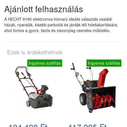
Ajánlott felhasználás
A HECHT 9180 elektromos hómaró ideális választás családi
házak, nyaralók, kisebb parkolók és járdák téli hóeltakarítására,
ahol fontos a gyors, tiszta és viszonylag csendes működés.
Ezek is érdekelhetnek
Ingyenes szállítás
Ingyenes szállítás
104.490 Ft
417.905 Ft