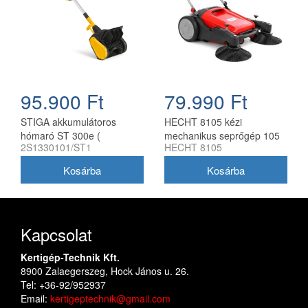
95.900 Ft
79.990 Ft
STIGA akkumulátoros
HECHT 8105 kézi
hómaró ST 300e (
mechanikus seprőgép 105
2S1330101/ST1
HECHT 8105
akkumulátor és töltő nélkül )
cm söprésszélességgel
Kapcsolat
Kertigép-Technik Kft.
8900 Zalaegerszeg, Hock János u. 26.
Tel: +36-92/952937
Email:
kertigeptechnik@gmail.com