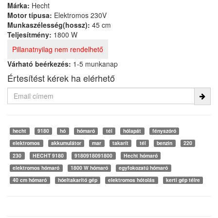
Márka:
Hecht
Motor típusa:
Elektromos 230V
Munkaszélesség(hossz):
45 cm
Teljesítmény:
1800 W
Pillanatnyilag nem rendelhető
Várható beérkezés:
1-5 munkanap
Értesítést kérek ha elérhető
hecht
9180
hó
hómaró
tél
hólapát
fényszóró
elektromos
akkumulátor
mar
takarít
tél
benzin
220
230
HECHT 9180
9180918091800
Hecht hómaró
elektromos hómaró
1800 W hómaró
egyfokozatú hómaró
40 cm hómaró
hóeltakarító gép
elektromos hótolás
kerti gép télre