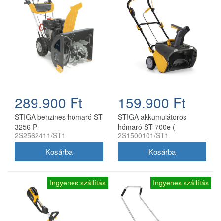
289.900 Ft
159.900 Ft
STIGA benzines hómaró ST
STIGA akkumulátoros
3256 P
hómaró ST 700e (
2S2562411/ST1
2S1500101/ST1
akkumulátor és töltő nélkül )
Ingyenes szállítás
Ingyenes szállítás