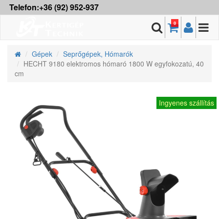
Telefon:+36 (92) 952-937
0
Gépek
Seprőgépek, Hómarók
HECHT 9180 elektromos hómaró 1800 W egyfokozatú, 40
cm
Ingyenes szállítás