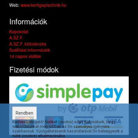
Web:
www.kertigeptechnik.hu
Információk
Kapcsolat
A.SZ.F.
A.SZ.F. kölcsönzés
Szállítási információk
14 napos elállás
Fizetési módok
Rendben
Kedves Látogató! Sütiket (cookie) azért használunk, hogy
weboldalunkat még jobban az Ön személyes igényeire
szabhassuk. Szolgáltatásaink használatával Ön beleegyezik a
sütik (cookie) alkalmazásába.