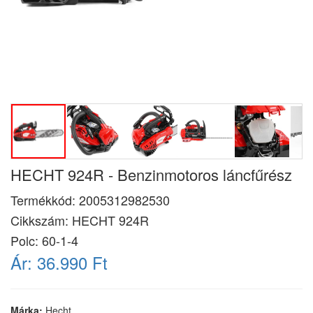
HECHT 924R - Benzinmotoros láncfűrész
Termékkód:
2005312982530
Cikkszám:
HECHT 924R
Polc: 60-1-4
Ár:
36.990 Ft
Márka:
Hecht