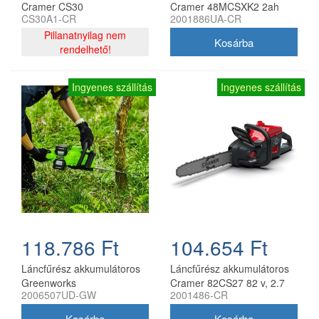
Cramer CS30
Cramer 48MCSXK2 2ah
CS30A1-CR
2001886UA-CR
akkumulátorral és töltővel
Pillanatnyilag nem
rendelhető!
Ingyenes szállítás
Ingyenes szállítás
118.786 Ft
104.654 Ft
Láncfűrész akkumulátoros
Láncfűrész akkumulátoros
Greenworks
Cramer 82CS27 82 v, 2.7
2006507UD-GW
2001486-CR
GD24X2CS36K4X
kw, 325-1.3-66 szemes,
akkumulátorral és töltővel
akku- és töltő nélkül