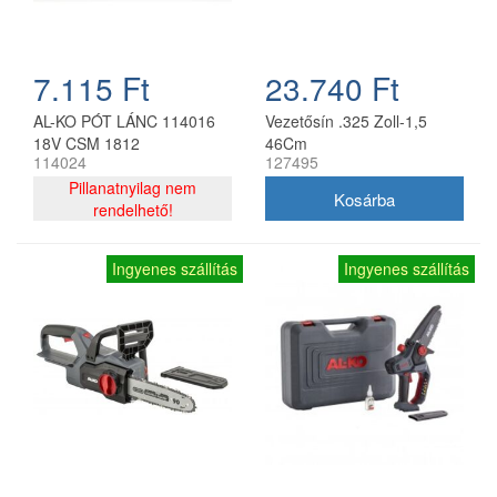
7.115 Ft
23.740 Ft
AL-KO PÓT LÁNC 114016
Vezetősín .325 Zoll-1,5
18V CSM 1812
46Cm
114024
127495
Pillanatnyilag nem
rendelhető!
Ingyenes szállítás
Ingyenes szállítás