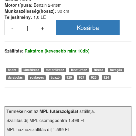
Motor típusa:
Benzin 2-ütem
Munkaszélesség(hossz):
30 cm
Teljesítmény:
1,0 LE
Szállítás:
Raktáron (kevesebb mint 10db)
hecht
láncfűrész
motorfűrész
láncfűrész
fűrész
favágás
darabolás
egykezes
ágazó
929
927
925
924
Termékeinket az
MPL futárszolgálat
szállítja.
Szállítás díj MPL csomagpontra 1.499 Ft
MPL házhozszállítás díj 1.599 Ft