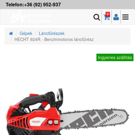
Telefon:+36 (92) 952-937
0
Gépek
Láncfűrészek
HECHT 924R - Benzinmotoros láncfűrész
Ingyenes szállítás