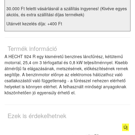
30.000 Ft feletti vásárlásnál a szállítás ingyenes! (Kivéve egyes
akciós, és extra szállítási díjas termékek)
Utánvét kezelés díja: +400 Ft
Termék információ
A HECHT 924 R egy kisméretű benzines láncfűrész, kétütemű
motorral, 25,4 cm 3 térfogattal és 0,8 kW teljesítménnyel. Kisebb
átmérőjű fa elágazásának, metszésének, előkészítésének remek
segítője. A benzinmotor előnye az elektromos hálózathoz való
csatlakozástól való függetlenség - a fűrésszel nehezen elérhető
helyeket is könnyen elérhet. A felhasznált minőségi anyagoknak
köszönhetően jó egyensúly érhető el.
Ezek is érdekelhetnek
Új