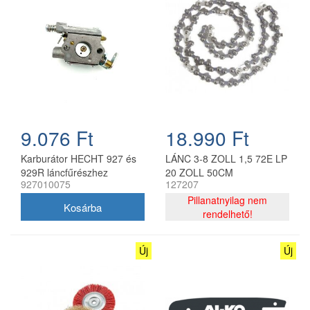
9.076 Ft
18.990 Ft
Karburátor HECHT 927 és
LÁNC 3-8 ZOLL 1,5 72E LP
929R láncfűrészhez
20 ZOLL 50CM
927010075
127207
(927010075)
Pillanatnyilag nem
rendelhető!
Új
Új