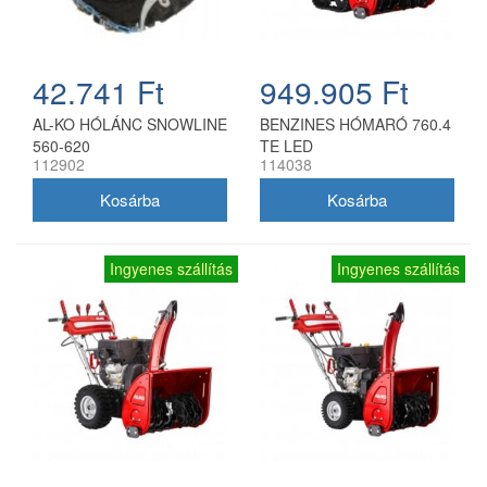
42.741 Ft
949.905 Ft
AL-KO HÓLÁNC SNOWLINE
BENZINES HÓMARÓ 760.4
560-620
TE LED
112902
114038
Ingyenes szállítás
Ingyenes szállítás