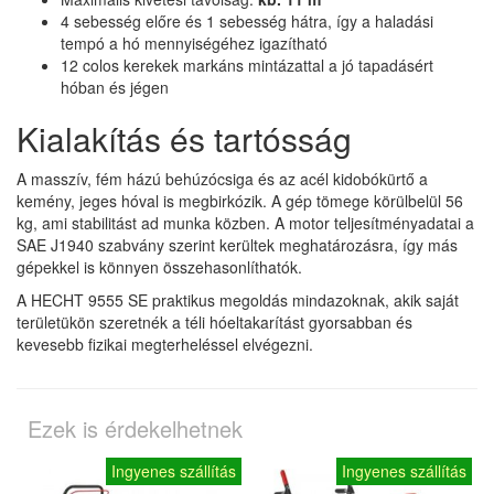
4 sebesség előre és 1 sebesség hátra, így a haladási
tempó a hó mennyiségéhez igazítható
12 colos kerekek markáns mintázattal a jó tapadásért
hóban és jégen
Kialakítás és tartósság
A masszív, fém házú behúzócsiga és az acél kidobókürtő a
kemény, jeges hóval is megbirkózik. A gép tömege körülbelül 56
kg, ami stabilitást ad munka közben. A motor teljesítményadatai a
SAE J1940 szabvány szerint kerültek meghatározásra, így más
gépekkel is könnyen összehasonlíthatók.
A HECHT 9555 SE praktikus megoldás mindazoknak, akik saját
területükön szeretnék a téli hóeltakarítást gyorsabban és
kevesebb fizikai megterheléssel elvégezni.
Ezek is érdekelhetnek
Ingyenes szállítás
Ingyenes szállítás