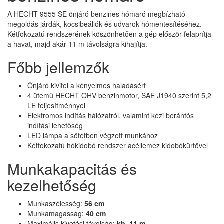
A HECHT 9555 SE önjáró benzines hómaró megbízható
megoldás járdák, kocsibeállók és udvarok hómentesítéséhez.
Kétfokozatú rendszerének köszönhetően a gép először felaprítja
a havat, majd akár 11 m távolságra kihajítja.
Főbb jellemzők
Önjáró kivitel a kényelmes haladásért
4 ütemű HECHT OHV benzinmotor, SAE J1940 szerint 5,2
LE teljesítménnyel
Elektromos indítás hálózatról, valamint kézi berántós
indítási lehetőség
LED lámpa a sötétben végzett munkához
Kétfokozatú hókidobó rendszer acéllemez kidobókürtővel
Munkakapacitás és
kezelhetőség
Munkaszélesség:
56 cm
Munkamagasság:
40 cm
Maximális kivetési távolság:
kb. 11 m