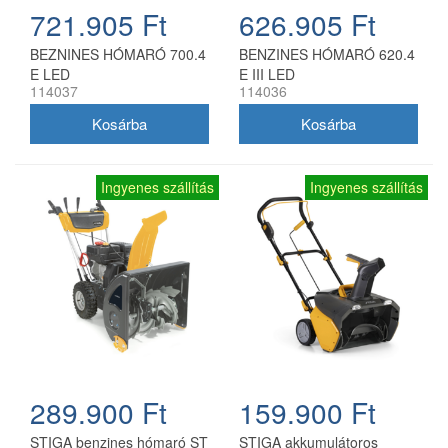
721.905 Ft
626.905 Ft
BEZNINES HÓMARÓ 700.4
BENZINES HÓMARÓ 620.4
E LED
E III LED
114037
114036
Ingyenes szállítás
Ingyenes szállítás
289.900 Ft
159.900 Ft
STIGA benzines hómaró ST
STIGA akkumulátoros