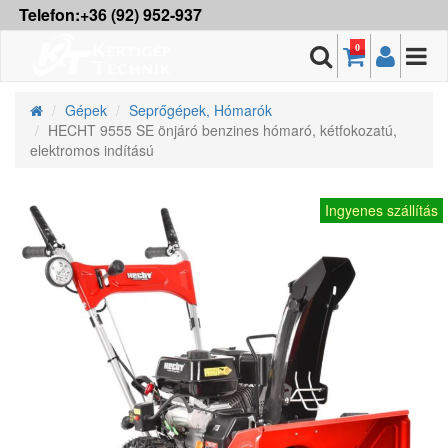
Telefon:+36 (92) 952-937
0
Gépek
Seprőgépek, Hómarók
HECHT 9555 SE önjáró benzines hómaró, kétfokozatú,
elektromos indítású
Ingyenes szállítás