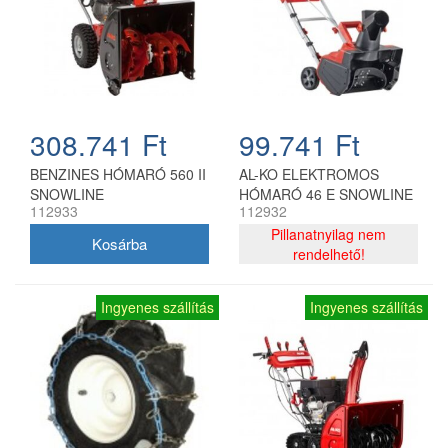
308.741 Ft
99.741 Ft
BENZINES HÓMARÓ 560 II
AL-KO ELEKTROMOS
SNOWLINE
HÓMARÓ 46 E SNOWLINE
112933
112932
Pillanatnyilag nem
rendelhető!
Ingyenes szállítás
Ingyenes szállítás