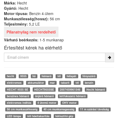
Márka:
Hecht
Gyártó:
Hecht
Motor típusa:
Benzin 4-ütem
Munkaszélesség(hossz):
56 cm
Teljesítmény:
5,2 LE
Pillanatnyilag nem rendelhető
Várható beérkezés:
1-5 munkanap
Értesítést kérek ha elérhető
hecht
9555
hó
hómaró
tél
hólapát
fényszóró
elektromos
akkumulátor
mar
takarít
tél
benzin
HECHT 9555 SE
HECHT9555SE
2007459961546
Hecht hómaró
benzines hómaró
önjáró hómaró
kétfokozatú hómaró
elektromos indítás
4 ütemű motor
OHV motor
56 cm munkaszélesség
40 cm munkamagasság
11 m szórási távolság
LED lámpa
téli hóeltakarítás
hótisztító gép