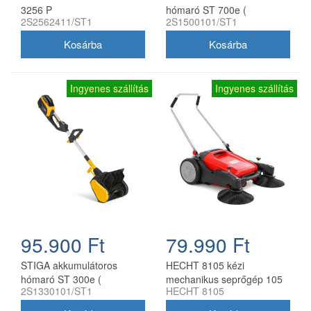
3256 P
hómaró ST 700e (
2S2562411/ST1
2S1500101/ST1
akkumulátor és töltő nélkül )
Ingyenes szállítás
Ingyenes szállítás
95.900 Ft
79.990 Ft
STIGA akkumulátoros
HECHT 8105 kézi
hómaró ST 300e (
mechanikus seprőgép 105
2S1330101/ST1
HECHT 8105
akkumulátor és töltő nélkül )
cm söprésszélességgel