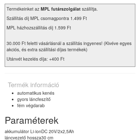
Termékeinket az
MPL futárszolgálat
szállítja.
Szállítás díj MPL csomagpontra 1.499 Ft
MPL házhozszállítás díj 1.599 Ft
30.000 Ft feletti vásárlásnál a szállítás ingyenes! (Kivéve egyes
akciós, és extra szállítási díjas termékek)
Utánvét kezelés díja: +400 Ft
Termék információ
automatikus kenés
gyors láncfeszítő
fém végdarab
Paraméterek
akkumulátor Li-ion
DC 20V/2x2,5Ah
láncvezető hossza
30 cm