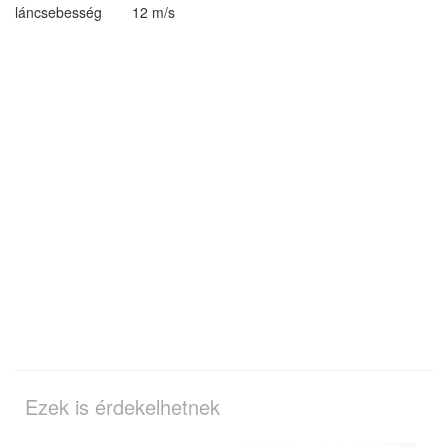
láncsebesség
12 m/s
Ezek is érdekelhetnek