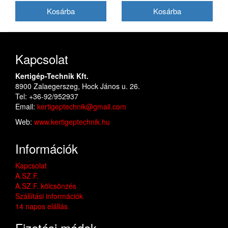
akkumulátorral és töltővel
Kapcsolat
Kertigép-Technik Kft.
8900 Zalaegerszeg, Hock János u. 26.
Tel: +36-92/952937
Email:
kertigeptechnik@gmail.com
Web:
www.kertigeptechnik.hu
Információk
Kapcsolat
A.SZ.F.
A.SZ.F. kölcsönzés
Szállítási információk
14 napos elállás
Fizetési módok