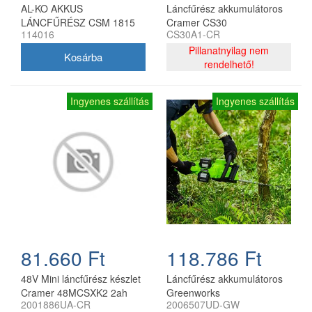
AL-KO AKKUS
Láncfűrész akkumulátoros
LÁNCFŰRÉSZ CSM 1815
Cramer CS30
114016
CS30A1-CR
Pillanatnyilag nem
rendelhető!
Ingyenes szállítás
Ingyenes szállítás
81.660 Ft
118.786 Ft
48V Mini láncfűrész készlet
Láncfűrész akkumulátoros
Cramer 48MCSXK2 2ah
Greenworks
2001886UA-CR
2006507UD-GW
akkumulátorral és töltővel
GD24X2CS36K4X