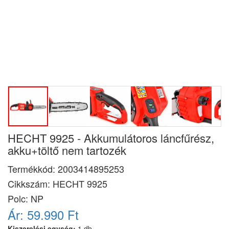
HECHT 9925 - Akkumulátoros láncfűrész,
akku+töltő nem tartozék
Termékkód:
2003414895253
Cikkszám:
HECHT 9925
Polc: NP
Ár:
59.990 Ft
Kiszerelési egység:
1 db