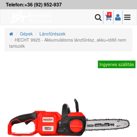
Telefon:+36 (92) 952-937
0
Gépek
Láncfűrészek
HECHT 9925 - Akkumulátoros láncfűrész, akku+töltő nem
tartozék
Ingyenes szállítás