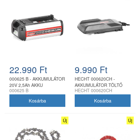
22.990 Ft
9.990 Ft
000625 B - AKKUMULÁTOR
HECHT 000620CH -
20V 2,5Ah AKKU
AKKUMULÁTOR TÖLTŐ
000625 B
HECHT 000620CH
PROGRAM 6020
AKKU PROGRAM 6020
Új
Új