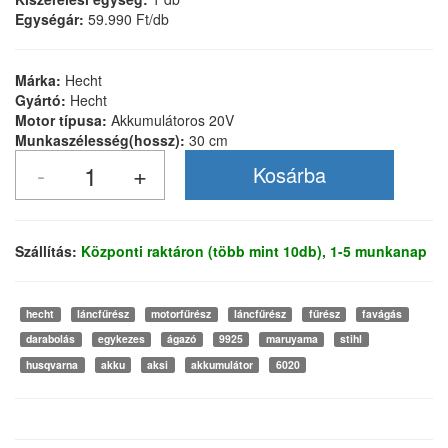
Egységár:
59.990 Ft/db
Márka:
Hecht
Gyártó:
Hecht
Motor típusa:
Akkumulátoros 20V
Munkaszélesség(hossz):
30 cm
Szállítás:
Központi raktáron (több mint 10db), 1-5 munkanap
hecht
láncfűrész
motorfűrész
láncfűrész
fűrész
favágás
darabolás
egykezes
ágazó
9925
maruyama
stihl
husqvarna
akku
aksi
akkumulátor
6020