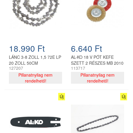
18.990 Ft
6.640 Ft
LÁNC 3-8 ZOLL 1,5 72E LP
AL-KO 18 V PÓT KEFE
20 ZOLL 50CM
SZETT 2 RÉSZES MB 2010
127207
113717
Pillanatnyilag nem
Pillanatnyilag nem
rendelhető!
rendelhető!
Új
Új