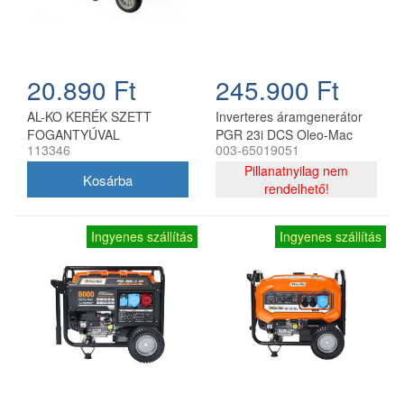
20.890 Ft
245.900 Ft
AL-KO KERÉK SZETT
Inverteres áramgenerátor
FOGANTYÚVAL
PGR 23i DCS Oleo-Mac
113346
003-65019051
2500+3500+6500
Pillanatnyilag nem
rendelhető!
Ingyenes szállítás
Ingyenes szállítás