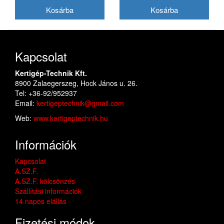
Kapcsolat
Kertigép-Technik Kft.
8900 Zalaegerszeg, Hock János u. 26.
Tel: +36-92/952937
Email:
kertigeptechnik@gmail.com
Web:
www.kertigeptechnik.hu
Információk
Kapcsolat
A.SZ.F.
A.SZ.F. kölcsönzés
Szállítási információk
14 napos elállás
Fizetési módok