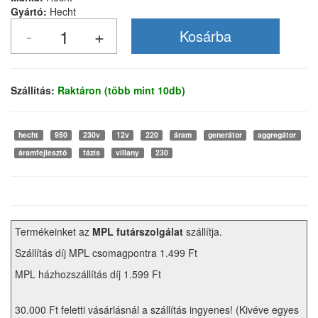
Gyártó:
Hecht
Szállítás:
Raktáron (több mint 10db)
hecht
950
230v
12v
220
áram
generátor
aggregátor
áramfejlesztő
fázis
villany
230
Termékeinket az
MPL futárszolgálat
szállítja.
Szállítás díj MPL csomagpontra 1.499 Ft
MPL házhozszállítás díj 1.599 Ft
30.000 Ft feletti vásárlásnál a szállítás ingyenes! (Kivéve egyes