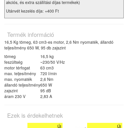
akciós, és extra szállítási díjas termékek)
Utánvét kezelés díja: +400 Ft
Termék információ
16,5 Kg tömeg, 63 cm3-es motor, 2,6 Nm nyomaték, állandó
teljesítmény 650 W, 95 db zajszint
tömeg
16,5 kg
feszültség
~230/50 V/Hz
motor térfogat
63 cm3
max. teljesítmény
720 l/min
max. nyomaték
2,6 Nm
állandó teljesítmény
650 W
zajszint
95 dB
áram 230 V
2,83 A
Ezek is érdekelhetnek
Új
Új