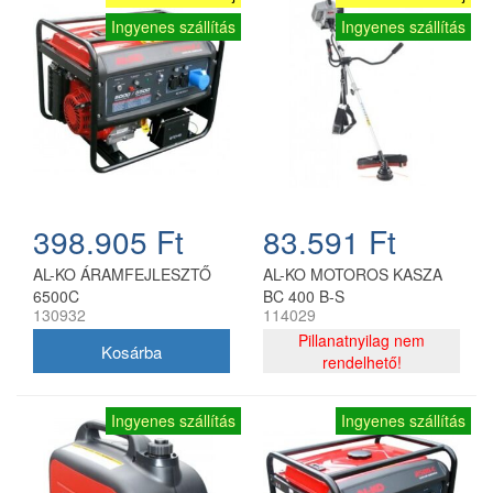
Ingyenes szállítás
Ingyenes szállítás
398.905 Ft
83.591 Ft
AL-KO ÁRAMFEJLESZTŐ
AL-KO MOTOROS KASZA
6500C
BC 400 B-S
130932
114029
Pillanatnyilag nem
rendelhető!
Ingyenes szállítás
Ingyenes szállítás