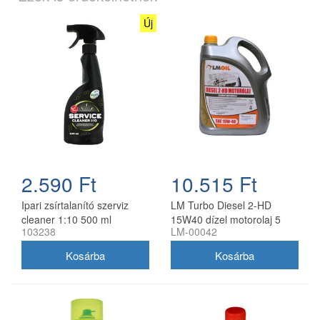
Új
2.590 Ft
10.515 Ft
Ipari zsírtalanító szerviz
LM Turbo Diesel 2-HD
cleaner 1:10 500 ml
15W40 dízel motorolaj 5
103238
LM-00042
szórófejjel
liter