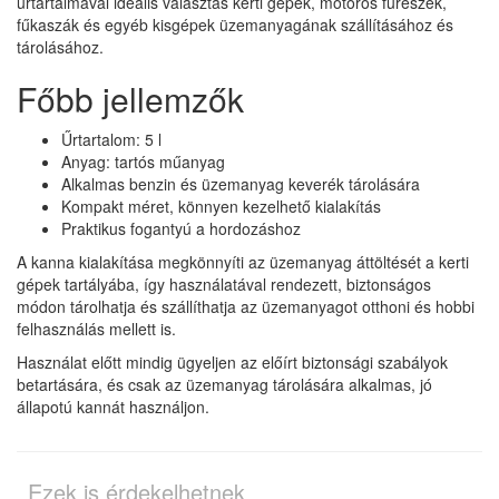
űrtartalmával ideális választás kerti gépek, motoros fűrészek,
fűkaszák és egyéb kisgépek üzemanyagának szállításához és
tárolásához.
Főbb jellemzők
Űrtartalom: 5 l
Anyag: tartós műanyag
Alkalmas benzin és üzemanyag keverék tárolására
Kompakt méret, könnyen kezelhető kialakítás
Praktikus fogantyú a hordozáshoz
A kanna kialakítása megkönnyíti az üzemanyag áttöltését a kerti
gépek tartályába, így használatával rendezett, biztonságos
módon tárolhatja és szállíthatja az üzemanyagot otthoni és hobbi
felhasználás mellett is.
Használat előtt mindig ügyeljen az előírt biztonsági szabályok
betartására, és csak az üzemanyag tárolására alkalmas, jó
állapotú kannát használjon.
Ezek is érdekelhetnek