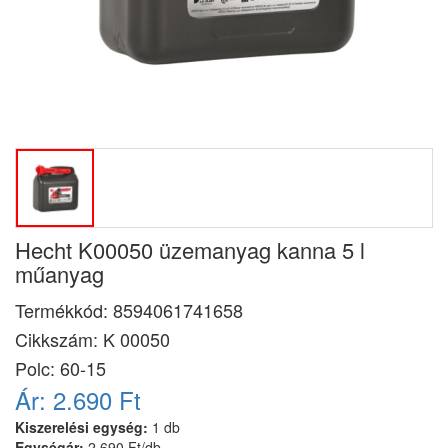
Hecht K00050 üzemanyag kanna 5 l
műanyag
Termékkód:
8594061741658
Cikkszám:
K 00050
Polc: 60-15
Ár:
2.690 Ft
Kiszerelési egység:
1 db
Egységár:
2.690 Ft/db