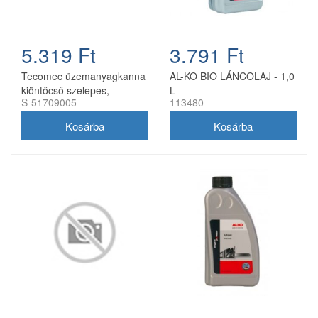
5.319 Ft
3.791 Ft
Tecomec üzemanyagkanna
AL-KO BIO LÁNCOLAJ - 1,0
kiöntőcső szelepes,
L
S-51709005
113480
utángyártott