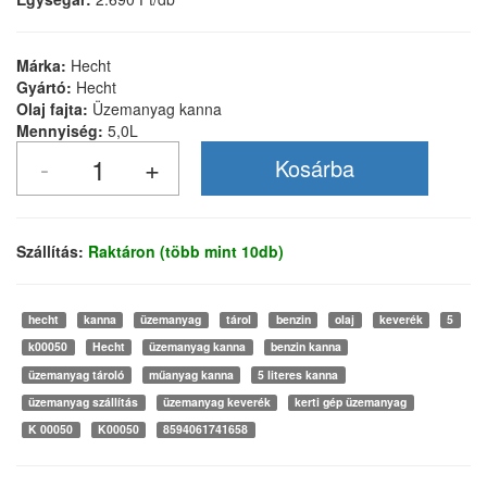
Márka:
Hecht
Gyártó:
Hecht
Olaj fajta:
Üzemanyag kanna
Mennyiség:
5,0L
Szállítás:
Raktáron (több mint 10db)
hecht
kanna
üzemanyag
tárol
benzin
olaj
keverék
5
k00050
Hecht
üzemanyag kanna
benzin kanna
üzemanyag tároló
műanyag kanna
5 literes kanna
üzemanyag szállítás
üzemanyag keverék
kerti gép üzemanyag
K 00050
K00050
8594061741658