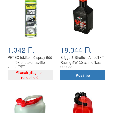
1.342 Ft
18.344 Ft
PETEC féktisztító spray 500
Briggs & Stratton Amsoil 4T
ml - fékrendszer tisztító
Racing 5W-30 szintetikus
70060/PET
992988
aeroszol
motorolaj 0,95 l
Pillanatnyilag nem
rendelhető!