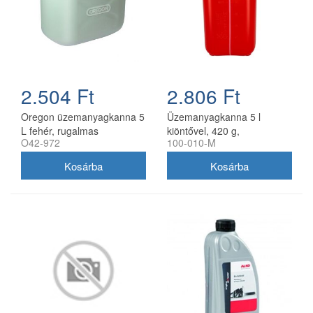
2.504 Ft
2.806 Ft
Oregon üzemanyagkanna 5
Üzemanyagkanna 5 l
L fehér, rugalmas
kiöntővel, 420 g,
O42-972
100-010-M
kifolyócsővel
utángyártott