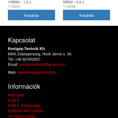
10W40 - 1,0 L
5W30 - 0,6 L
112901
112899
Kapcsolat
Kertigép-Technik Kft.
8900 Zalaegerszeg, Hock János u. 26.
Tel: +36-92/952937
Email:
kertigeptechnik@gmail.com
Web:
www.kertigeptechnik.hu
Információk
Kapcsolat
A.SZ.F.
A.SZ.F. kölcsönzés
Szállítási információk
14 napos elállás