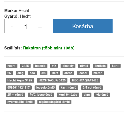
Márka:
Hecht
Gyártó:
Hecht
Szállítás:
Raktáron (több mint 10db)
hecht
3425
locsoló
víz
pisztoly
tömlő
öntözés
kerti
25
slag
cső
3/4
kert
öntöz
locsol
méter
Hecht Aqua 3425
HECHTAQUA 3425
HECHTAQUA3425
8595614924917
locsolótömlő
kerti tömlő
3/4 col tömlő
25 m tömlő
PVC locsolócső
kerti öntözés
slag
víztömlő
nyomásálló tömlő
algásodásgátló tömlő