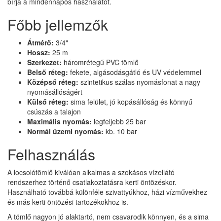
bírja a mindennapos használatot.
Főbb jellemzők
Átmérő:
3/4"
Hossz:
25 m
Szerkezet:
háromrétegű PVC tömlő
Belső réteg:
fekete, algásodásgátló és UV védelemmel
Középső réteg:
szintetikus szálas nyomásfonat a nagy
nyomásállóságért
Külső réteg:
sima felület, jó kopásállóság és könnyű
csúszás a talajon
Maximális nyomás:
legfeljebb 25 bar
Normál üzemi nyomás:
kb. 10 bar
Felhasználás
A locsolótömlő kiválóan alkalmas a szokásos vízellátó
rendszerhez történő csatlakoztatásra kerti öntözéskor.
Használható továbbá különféle szivattyúkhoz, házi vízművekhez
és más kerti öntözési tartozékokhoz is.
A tömlő nagyon jó alaktartó, nem csavarodik könnyen, és a sima