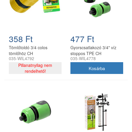
358 Ft
477 Ft
Tömlőtoldó 3/4 colos
Gyorscsatlakozó 3/4" víz
tömlőhöz CH
stoppos TPE CH
035-WIL4792
035-WIL4778
5901292684778
Pillanatnyilag nem
rendelhető!