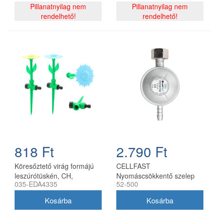
Pillanatnyilag nem
Pillanatnyilag nem
rendelhető!
rendelhető!
818 Ft
2.790 Ft
Köresőztető virág formájú
CELLFAST
leszúrótüskén, CH,
Nyomáscsökkentő szelep
035-EDA4335
52-500
5900779884335