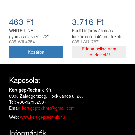
463 Ft
3.716 Ft
WHITE LINE
Kerti időjárás állomás
gyorscsatlakozó 1/2"
leszúrható, 140 cm, fekete
035-WIL4754
035-LAR1787
stoppos CH
Pillanatnyilag nem
rendelhető!
Kapcsolat
Kertigép-Technik Kft.
8900 Zalaegerszeg, Hock János u. 26.
Tel: +36-92/952937
Email:
kertigeptechnik@gmail.com
Web:
www.kertigeptechnik.hu
Információk