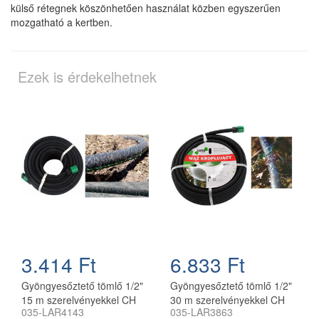
külső rétegnek köszönhetően használat közben egyszerűen
mozgatható a kertben.
Ezek is érdekelhetnek
3.414 Ft
6.833 Ft
Gyöngyesőztető tömlő 1/2"
Gyöngyesőztető tömlő 1/2"
15 m szerelvényekkel CH
30 m szerelvényekkel CH
035-LAR4143
035-LAR3863