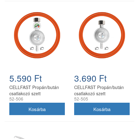
5.590 Ft
3.690 Ft
CELLFAST Propán/bután
CELLFAST Propán/bután
csatlakozó szett
csatlakozó szett
52-506
52-505
nyomásmérővel