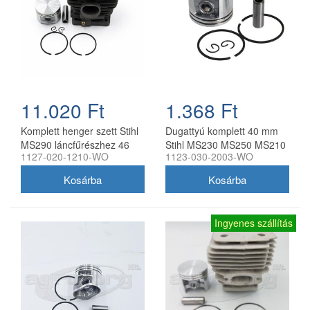
11.020 Ft
1.368 Ft
Komplett henger szett Stihl
Dugattyú komplett 40 mm
MS290 láncfűrészhez 46
Stihl MS230 MS250 MS210
1127-020-1210-WO
1123-030-2003-WO
mm utángyártott
021 023 FS400 utángyártott
Ingyenes szállítás