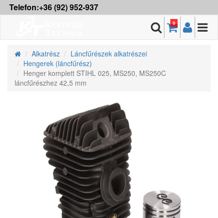
Telefon:+36 (92) 952-937
0
Alkatrész
Láncfűrészek alkatrészei
Hengerek (láncfűrész)
Henger komplett STIHL 025, MS250, MS250C
láncfűrészhez 42,5 mm