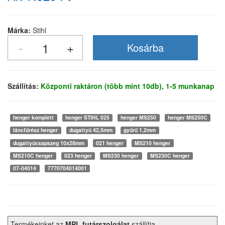
Márka:
Stihl
Szállítás:
Központi raktáron (több mint 10db), 1-5 munkanap
henger komplett
henger STIHL 025
henger MS250
henger MS250C
láncfűrész henger
dugattyú 42,5mm
gyűrű 1,2mm
dugattyúcsapszeg 10x28mm
021 henger
MS210 henger
MS210C henger
023 henger
MS230 henger
MS230C henger
07-04014
7770704014001
Termékeinket az
MPL futárszolgálat
szállítja.