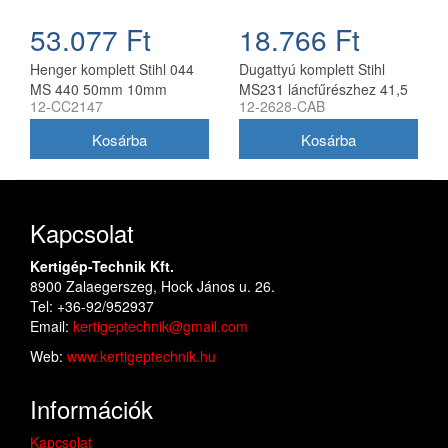
53.077 Ft
18.766 Ft
Henger komplett Stihl 044
Dugattyú komplett Stihl
MS 440 50mm 10mm
MS231 láncfűrészhez 41,5
12-CC2147
12-2628-CAB
csapszeggel utángyártott
mm utángyártott
Kapcsolat
Kertigép-Technik Kft.
8900 Zalaegerszeg, Hock János u. 26.
Tel: +36-92/952937
Email:
kertigeptechnik@gmail.com
Web:
www.kertigeptechnik.hu
Információk
Kapcsolat