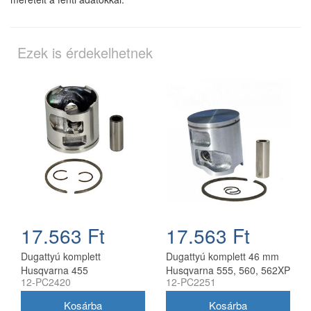
Ezek is érdekelhetnek
17.563 Ft
17.563 Ft
Dugattyú komplett
Dugattyú komplett 46 mm
Husqvarna 455
Husqvarna 555, 560, 562XP
12-PC2420
12-PC2251
láncfűrészhez 47 mm
utángyártott
utángyártott