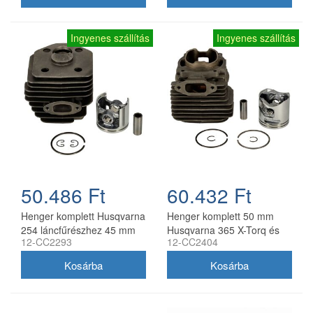
Ingyenes szállítás
Ingyenes szállítás
50.486 Ft
60.432 Ft
Henger komplett Husqvarna
Henger komplett 50 mm
254 láncfűrészhez 45 mm
Husqvarna 365 X-Torq és
12-CC2293
12-CC2404
utángyártott
Jonsered CS2166
láncfűrészhez, utángyártott