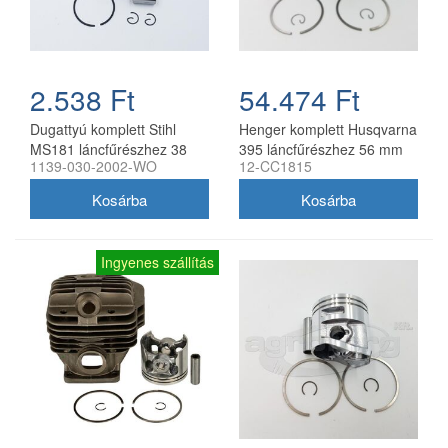
2.538 Ft
54.474 Ft
Dugattyú komplett Stihl
Henger komplett Husqvarna
MS181 láncfűrészhez 38
395 láncfűrészhez 56 mm
1139-030-2002-WO
12-CC1815
mm utángyártott
utángyártott Meteor
Ingyenes szállítás