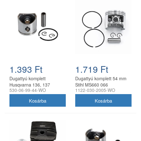
1.393 Ft
1.719 Ft
Dugattyú komplett
Dugattyú komplett 54 mm
Husqvarna 136, 137
Stihl MS660 066
530-06-99-44-WO
1122-030-2005-WO
láncfűrészhez 38 mm
láncfűrészhez utángyártott
utángyártott