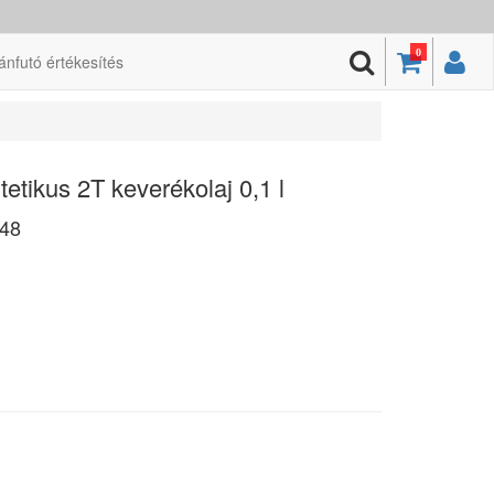
0
ánfutó értékesítés
etikus 2T keverékolaj 0,1 l
48