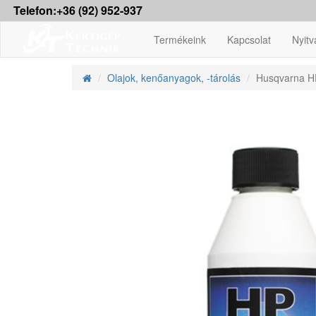
Telefon:+36 (92) 952-937
Termékeink
Kapcsolat
Nyitv
Olajok, kenőanyagok, -tárolás
Husqvarna HP 