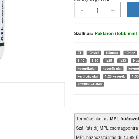
Szállítás:
Raktáron (több mint
2T
fűnyíró
fűkasza
fűrész
1:40
1:50
1:25
1:33
Hus
keverékolaj
keverék olaj
keveré
kerti gép olaj
1:25 keverék
1:33
7393089245848
Termékeinket az
MPL futárszol
Szállítás díj MPL csomagpontra
MPL házhozszállítás díj 1.599 F