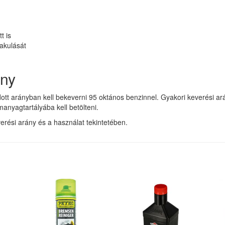
t is
lakulását
ány
tt arányban kell bekeverni 95 oktános benzinnel. Gyakori keverési ará
nyagtartályába kell betölteni.
verési arány és a használat tekintetében.