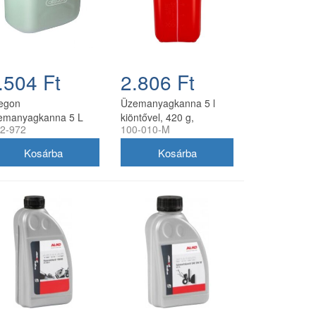
.504 Ft
2.806 Ft
egon
Üzemanyagkanna 5 l
emanyagkanna 5 L
kiöntővel, 420 g,
2-972
100-010-M
hér, rugalmas
utángyártott
olyócsővel