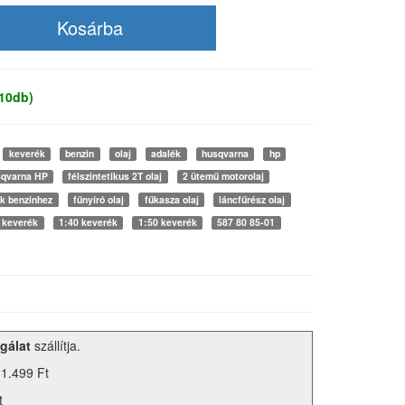
 10db)
keverék
benzin
olaj
adalék
husqvarna
hp
qvarna HP
félszintetikus 2T olaj
2 ütemű motorolaj
k benzinhez
fűnyíró olaj
fűkasza olaj
láncfűrész olaj
 keverék
1:40 keverék
1:50 keverék
587 80 85-01
gálat
szállítja.
 1.499 Ft
t