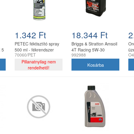
1.342 Ft
18.344 Ft
2
PETEC féktisztító spray
Briggs & Stratton Amsoil
Or
 5
500 ml - fékrendszer
4T Racing 5W-30
üz
70060/PET
992988
O4
tisztító aeroszol
szintetikus motorolaj
fe
Pillanatnyilag nem
0,95 l
kif
rendelhető!