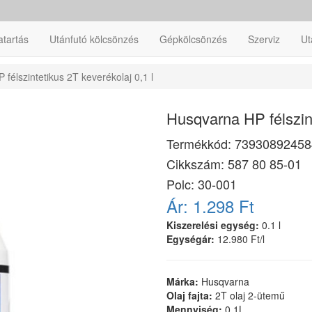
atartás
Utánfutó kölcsönzés
Gépkölcsönzés
Szerviz
Ut
félszintetikus 2T keverékolaj 0,1 l
Husqvarna HP félszint
Termékkód:
73930892458
Cikkszám:
587 80 85-01
Polc: 30-001
Ár:
1.298 Ft
Kiszerelési egység:
0.1 l
Egységár:
12.980 Ft/l
Márka:
Husqvarna
Olaj fajta:
2T olaj 2-ütemű
Mennyiség:
0,1L