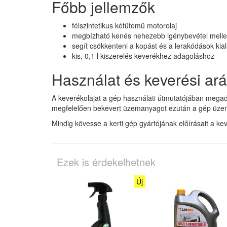
Főbb jellemzők
félszintetikus kétütemű motorolaj
megbízható kenés nehezebb igénybevétel mellet
segít csökkenteni a kopást és a lerakódások kia
kis, 0,1 l kiszerelés keverékhez adagoláshoz
Használat és keverési ar
A keverékolajat a gép használati útmutatójában megado
megfelelően bekevert üzemanyagot ezután a gép üzema
Mindig kövesse a kerti gép gyártójának előírásait a ke
Ezek is érdekelhetnek
Új