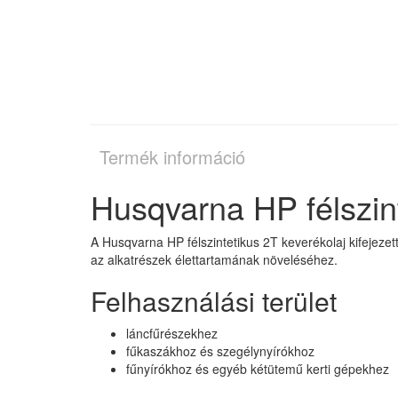
Termék információ
Husqvarna HP félszint
A Husqvarna HP félszintetikus 2T keverékolaj kifejeze
az alkatrészek élettartamának növeléséhez.
Felhasználási terület
láncfűrészekhez
fűkaszákhoz és szegélynyírókhoz
fűnyírókhoz és egyéb kétütemű kerti gépekhez