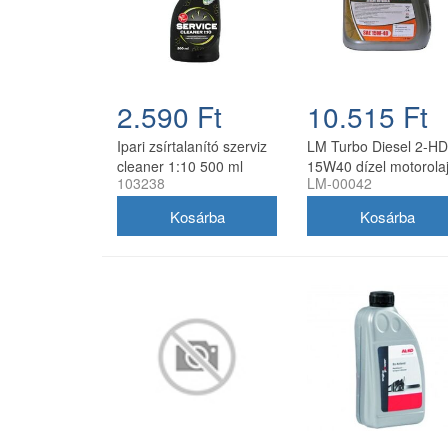
2.590 Ft
10.515 Ft
Ipari zsírtalanító szerviz
LM Turbo Diesel 2-HD
cleaner 1:10 500 ml
15W40 dízel motorolaj
103238
LM-00042
szórófejjel
liter