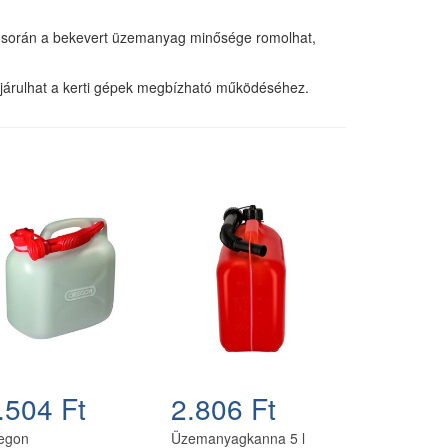
s során a bekevert üzemanyag minősége romolhat,
járulhat a kerti gépek megbízható működéséhez.
.504 Ft
2.806 Ft
egon
Üzemanyagkanna 5 l