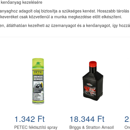
s kenőanyag kezelésére
yaghoz adagolt olaj biztosítja a szükséges kenést. Hosszabb tárolá
 a keveréket csak közvetlenül a munka megkezdése előtt elkészíteni.
, átláthatóan kezelheti az üzemanyagot és a kenőanyagot, így hozzá
1.342 Ft
18.344 Ft
2
PETEC féktisztító spray
Briggs & Stratton Amsoil
Or