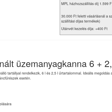
MPL házhozszállítás díj 1.599 F
30.000 Ft feletti vásárlásnál a s
szállítási díjas termékek)
Utánvét kezelés díja: +400 Ft
nált üzemanyagkanna 6 + 2,
tartállyal rendelkezik, 6 l és 2,5 l űrtartalommal. Ideális megoldás a 
áncfűrészek esetén.
olására