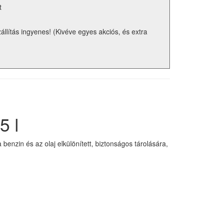
t
zállítás ingyenes! (Kivéve egyes akciós, és extra
5 l
benzin és az olaj elkülönített, biztonságos tárolására,