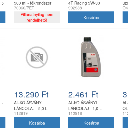
 5
500 ml - fékrendszer
4T Racing 5W-30
üz
70060/PET
992988
O4
tisztító aeroszol
szintetikus motorolaj
fe
Pillanatnyilag nem
0,95 l
kif
rendelhető!
13.290 Ft
2.461 Ft
3
 -
AL-KO ÁSVÁNYI
AL-KO ÁSVÁNYI
AL
LÁNCOLAJ - 5,0 L
LÁNCOLAJ - 1,0 L
OL
112919
112918
11