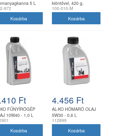
emanyagkanna 5 L
kiöntővel, 420 g,
2-972
100-010-M
hér, rugalmas
utángyártott
olyócsővel
.410 Ft
4.456 Ft
-KO FŰNYÍRÓGÉP
AL-KO HÓMARÓ OLAJ
AJ 10W40 - 1,0 L
5W30 - 0,6 L
2901
112899