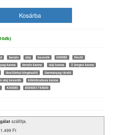
 10db)
ol
benzin
olaj
keverék
k00085
Hecht
yag kanna
benzin kanna
olaj kanna
2 üreges kanna
láncfűrész kiegészítő
üzemanyag tároló
n olaj keverék
kiöntőcsöves kanna
K00085
8594061744840
gálat
szállítja.
 1.499 Ft