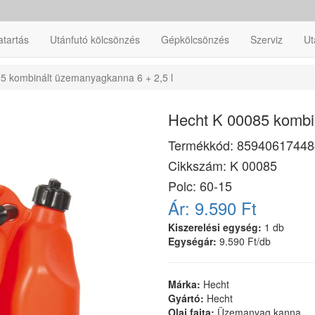
atartás
Utánfutó kölcsönzés
Gépkölcsönzés
Szerviz
Ut
5 kombinált üzemanyagkanna 6 + 2,5 l
Hecht K 00085 kombi
Termékkód:
85940617448
Cikkszám:
K 00085
Polc: 60-15
Ár:
9.590 Ft
Kiszerelési egység:
1 db
Egységár:
9.590 Ft/db
Márka:
Hecht
Gyártó:
Hecht
Olaj fajta:
Üzemanyag kanna