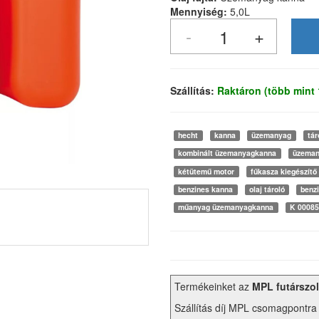
Mennyiség:
5,0L
Szállítás:
Raktáron (több mint
hecht
kanna
üzemanyag
tár
kombinált üzemanyagkanna
üzeman
kétütemű motor
fűkasza kiegészítő
benzines kanna
olaj tároló
benzi
műanyag üzemanyagkanna
K 00085
Termékeinket az
MPL futárszol
Szállítás díj MPL csomagpontra