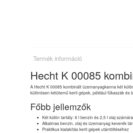
Termék információ
Hecht K 00085 kombi
A Hecht K 00085 kombinált üzemanyagkanna két különálló 
különösen kétütemű kerti gépek, például fűkaszák és l
Főbb jellemzők
Két külön tartály: 6 l benzin és 2,5 l olaj számára
Alkalmas benzin, olaj és üzemanyag keverék tár
Praktikus kialakítás kerti gépek utántöltéséhez