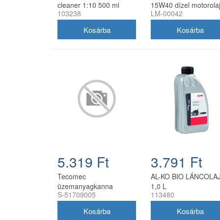
cleaner 1:10 500 ml
15W40 dízel motorolaj
103238
LM-00042
szórófejjel
liter
5.319 Ft
3.791 Ft
Tecomec
AL-KO BIO LÁNCOLAJ
üzemanyagkanna
1,0 L
S-51709005
113480
kiöntőcső szelepes,
utángyártott