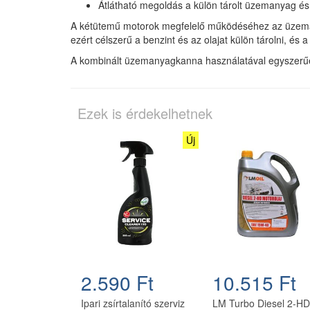
Átlátható megoldás a külön tárolt üzemanyag é
A kétütemű motorok megfelelő működéséhez az üzeman
ezért célszerű a benzint és az olajat külön tárolni, és
A kombinált üzemanyagkanna használatával egyszerűen
Ezek is érdekelhetnek
Új
2.590 Ft
10.515 Ft
Ipari zsírtalanító szerviz
LM Turbo Diesel 2-HD