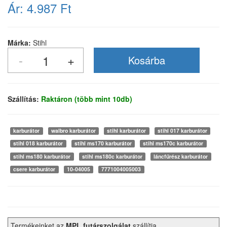
Ár:
4.987 Ft
Márka:
Stihl
Szállítás:
Raktáron (több mint 10db)
karburátor
walbro karburátor
stihl karburátor
stihl 017 karburátor
stihl 018 karburátor
stihl ms170 karburátor
stihl ms170c karburátor
stihl ms180 karburátor
stihl ms180c karburátor
láncfűrész karburátor
csere karburátor
10-04005
7771004005003
Termékeinket az
MPL futárszolgálat
szállítja.