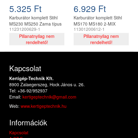
5.325 Ft
6.929 Ft
Karburátor komplett Stihl
Karburátor komplett Stihl
MS230 MS250 Zama típus
MS170 MS180 2-MIX
11231200629-1
11301200612-1
utángyártott
láncfűrészhez, utángyártott
Pillanatnyilag nem
Pillanatnyilag nem
rendelhető!
rendelhető!
Kapcsolat
Kertigép-Technik Kft.
8900 Zalaegerszeg, Hock János u. 26.
Tel: +36-92/952937
Email:
kertigeptechnik@gmail.com
Web:
www.kertigeptechnik.hu
Információk
Kapcsolat