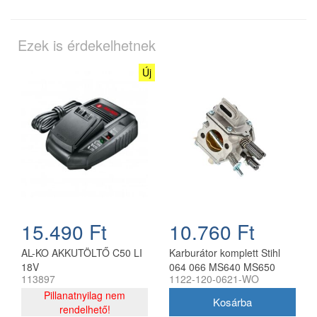
Ezek is érdekelhetnek
Új
15.490 Ft
10.760 Ft
AL-KO AKKUTÖLTŐ C50 LI
Karburátor komplett Stihl
18V
064 066 MS640 MS650
113897
1122-120-0621-WO
MS660 láncfűrészhez
Pillanatnyilag nem
utángyártott
rendelhető!