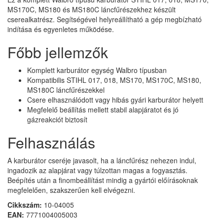
MS170C, MS180 és MS180C láncfűrészekhez készült
cserealkatrész. Segítségével helyreállítható a gép megbízható
indítása és egyenletes működése.
Főbb jellemzők
Komplett karburátor egység Walbro típusban
Kompatibilis STIHL 017, 018, MS170, MS170C, MS180,
MS180C láncfűrészekkel
Csere elhasználódott vagy hibás gyári karburátor helyett
Megfelelő beállítás mellett stabil alapjáratot és jó
gázreakciót biztosít
Felhasználás
A karburátor cseréje javasolt, ha a láncfűrész nehezen indul,
ingadozik az alapjárat vagy túlzottan magas a fogyasztás.
Beépítés után a finombeállítást mindig a gyártói előírásoknak
megfelelően, szakszerűen kell elvégezni.
Cikkszám:
10-04005
EAN:
7771004005003