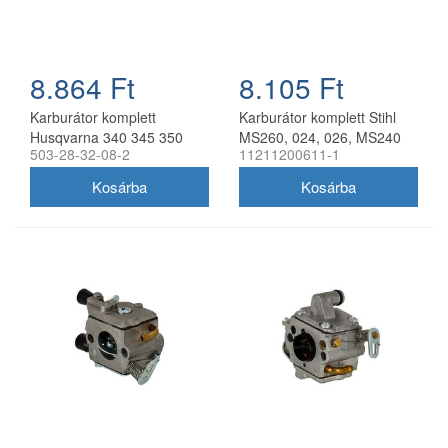
8.864 Ft
8.105 Ft
Karburátor komplett
Karburátor komplett Stihl
Husqvarna 340 345 350
MS260, 024, 026, MS240
503-28-32-08-2
11211200611-1
láncfűrészhez utángyártott
láncfűrészhez utángyártott