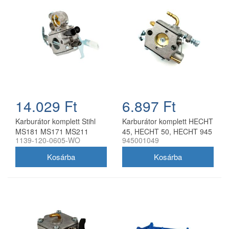
14.029 Ft
6.897 Ft
Karburátor komplett Stihl
Karburátor komplett HECHT
MS181 MS171 MS211
45, HECHT 50, HECHT 945
1139-120-0605-WO
945001049
láncfűrészhez utángyártott
láncfűrészekhez