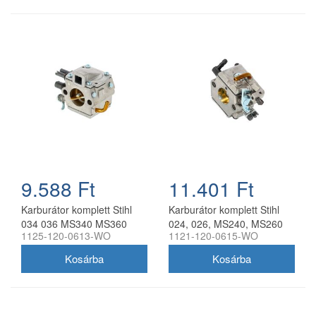
9.588 Ft
11.401 Ft
Karburátor komplett Stihl
Karburátor komplett Stihl
034 036 MS340 MS360
024, 026, MS240, MS260
1125-120-0613-WO
1121-120-0615-WO
(utángyártott, Zama C3A-
láncfűrészhez utángyártott
31A helyettesítő)