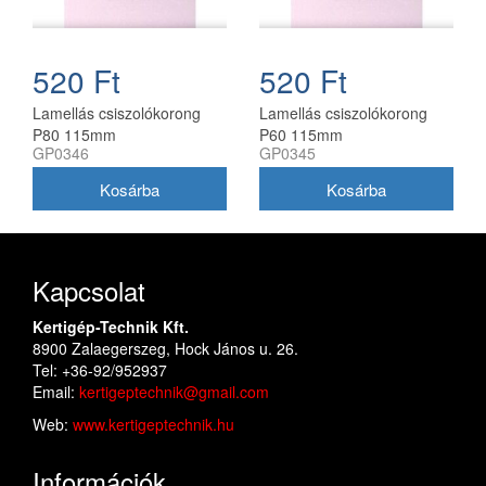
520 Ft
520 Ft
Lamellás csiszolókorong
Lamellás csiszolókorong
P80 115mm
P60 115mm
GP0346
GP0345
Kapcsolat
Kertigép-Technik Kft.
8900 Zalaegerszeg, Hock János u. 26.
Tel: +36-92/952937
Email:
kertigeptechnik@gmail.com
Web:
www.kertigeptechnik.hu
Információk