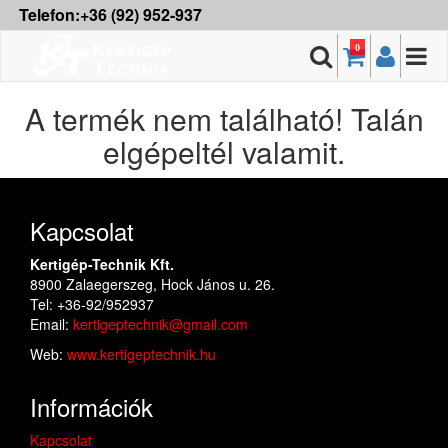
Telefon:+36 (92) 952-937
0
A termék nem található! Talán
elgépeltél valamit.
Kapcsolat
Kertigép-Technik Kft.
8900 Zalaegerszeg, Hock János u. 26.
Tel: +36-92/952937
Email:
kertigeptechnik@gmail.com
Web:
www.kertigeptechnik.hu
Információk
Kapcsolat