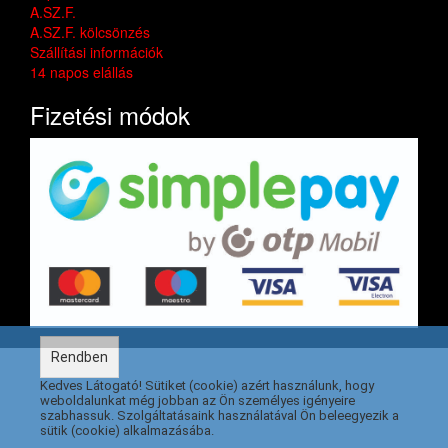
A.SZ.F.
A.SZ.F. kölcsönzés
Szállítási információk
14 napos elállás
Fizetési módok
Rendben
Kedves Látogató! Sütiket (cookie) azért használunk, hogy
weboldalunkat még jobban az Ön személyes igényeire
szabhassuk. Szolgáltatásaink használatával Ön beleegyezik a
sütik (cookie) alkalmazásába.