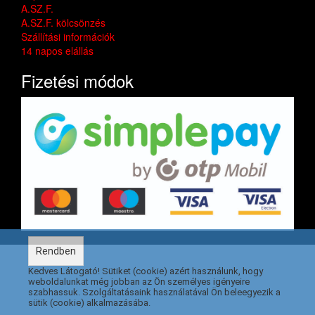
A.SZ.F.
A.SZ.F. kölcsönzés
Szállítási információk
14 napos elállás
Fizetési módok
Rendben
Kedves Látogató! Sütiket (cookie) azért használunk, hogy
weboldalunkat még jobban az Ön személyes igényeire
szabhassuk. Szolgáltatásaink használatával Ön beleegyezik a
sütik (cookie) alkalmazásába.