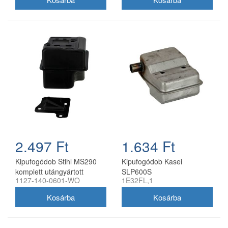
2.497 Ft
1.634 Ft
Kipufogódob Stihl MS290
Kipufogódob Kasei
komplett utángyártott
SLP600S
1127-140-0601-WO
1E32FL,1