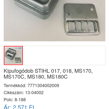
Kipufogódob STIHL 017, 018, MS170,
MS170C, MS180, MS180C
Termékkód:
7771304002009
Cikkszám:
13-04002
Polc: 8-188
Ár:
2.571 Ft