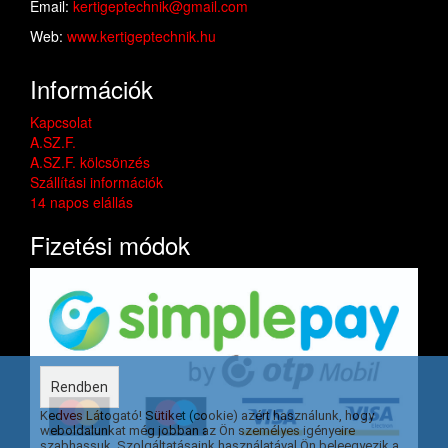
Email:
kertigeptechnik@gmail.com
Web:
www.kertigeptechnik.hu
Információk
Kapcsolat
A.SZ.F.
A.SZ.F. kölcsönzés
Szállítási információk
14 napos elállás
Fizetési módok
Rendben
Kedves Látogató! Sütiket (cookie) azért használunk, hogy
weboldalunkat még jobban az Ön személyes igényeire
szabhassuk. Szolgáltatásaink használatával Ön beleegyezik a