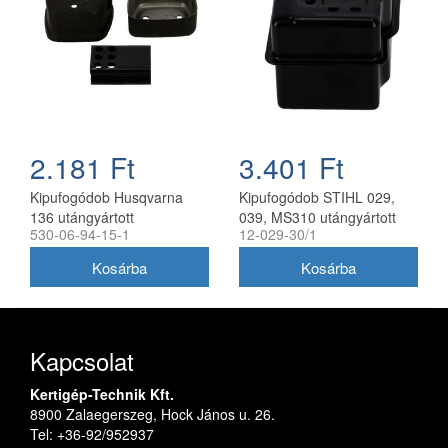
2.181 Ft
3.401 Ft
Kipufogódob Husqvarna
Kipufogódob STIHL 029,
136 utángyártott
039, MS310 utángyártott
530-06-94-15-1
12-029-30/1
Kapcsolat
Kertigép-Technik Kft.
8900 Zalaegerszeg, Hock János u. 26.
Tel: +36-92/952937