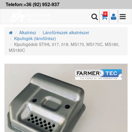
Telefon:+36 (92) 952-937
0
Alkatrész
Láncfűrészek alkatrészei
Kipufogók (láncfűrész)
Kipufogódob STIHL 017, 018, MS170, MS170C, MS180,
MS180C