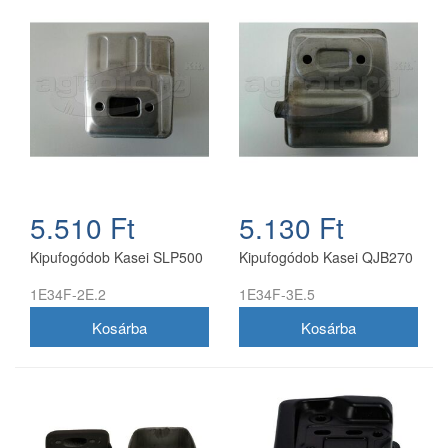
5.510 Ft
5.130 Ft
Kipufogódob Kasei SLP500
Kipufogódob Kasei QJB270
1E34F-2E.2
1E34F-3E.5