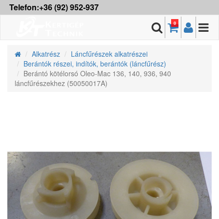
Telefon:+36 (92) 952-937
0
Alkatrész
Láncfűrészek alkatrészei
Berántók részei, indítók, berántók (láncfűrész)
Berántó kötélorsó Oleo-Mac 136, 140, 936, 940
láncfűrészekhez (50050017A)