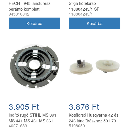
HECHT 945 láncfűrész
Stiga kötélorsó
berántó komplett
118804243/1 SP
945010042
118804243/1
945010042
láncfűrészekhez
3.905 Ft
3.876 Ft
Indító rugó STIHL MS 391
Kötélorsó Husqvarna 42 és
MS 441 MS 461 MS 661
246 láncfűrészhez 501 79
40271689
5108050
láncfűrészhez
44-01