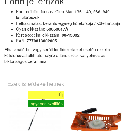
Főbb jellemzők
Kompatibilis típusok: Oleo-Mac 136, 140, 936, 940
láncfűrészek
Felhasználás: berántó egység kötélorsója / kötéltárcsája
Gyári cikkszám:
50050017A
Kereskedelmi cikkszám:
08-13002
EAN:
7770813002005
Elhasználódott vagy sérült indítószerkezet esetén ezzel a
kötélorsóval állítható helyre a láncfűrész kényelmes és
biztonságos berántása.
Ezek is érdekelhetnek
Új
Ingyenes szállítás