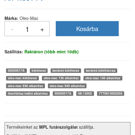
Márka:
Oleo-Mac
Szállítás:
Raktáron (több mint 10db)
50050017A
kötélorsó
berántó kötélorsó
berántó kötéltárcsa
oleo-mac kötélorsó
oleo-mac 136 alkatrész
oleo-mac 140 alkatrész
oleo-mac 936 alkatrész
oleo-mac 940 alkatrész
láncfűrész indító alkatrész
50050017A
08-13002
7770813002005
Termékeinket az
MPL futárszolgálat
szállítja.