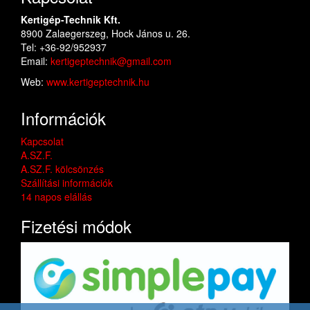
Kertigép-Technik Kft.
8900 Zalaegerszeg, Hock János u. 26.
Tel: +36-92/952937
Email:
kertigeptechnik@gmail.com
Web:
www.kertigeptechnik.hu
Információk
Kapcsolat
A.SZ.F.
A.SZ.F. kölcsönzés
Szállítási információk
14 napos elállás
Fizetési módok