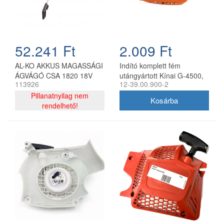
52.241 Ft
2.009 Ft
AL-KO AKKUS MAGASSÁGI
Indító komplett fém
ÁGVÁGÓ CSA 1820 18V
utángyártott Kínai G-4500,
113926
12-39.00.900-2
G-5200 láncfűrészhez
Pillanatnyilag nem
rendelhető!