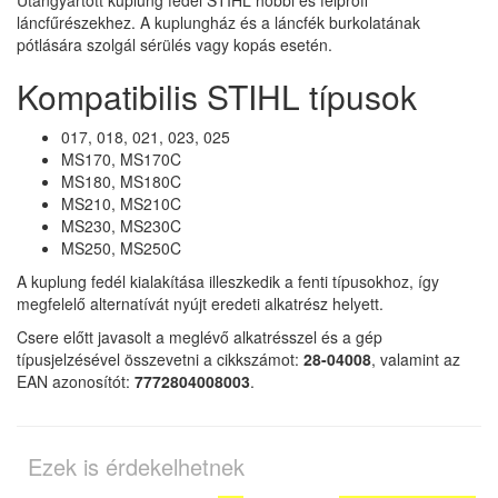
Utángyártott kuplung fedél STIHL hobbi és félprofi
láncfűrészekhez. A kuplungház és a láncfék burkolatának
pótlására szolgál sérülés vagy kopás esetén.
Kompatibilis STIHL típusok
017, 018, 021, 023, 025
MS170, MS170C
MS180, MS180C
MS210, MS210C
MS230, MS230C
MS250, MS250C
A kuplung fedél kialakítása illeszkedik a fenti típusokhoz, így
megfelelő alternatívát nyújt eredeti alkatrész helyett.
Csere előtt javasolt a meglévő alkatrésszel és a gép
típusjelzésével összevetni a cikkszámot:
28-04008
, valamint az
EAN azonosítót:
7772804008003
.
Ezek is érdekelhetnek