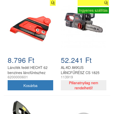
Új
Új
Ingyenes szállítás
8.796 Ft
52.241 Ft
Láncfék fedél HECHT 62
AL-KO AKKUS
benzines láncfűrészhez
LÁNCFŰRÉSZ CS 1825
6200000601
113919
18V
Pillanatnyilag nem
rendelhető!