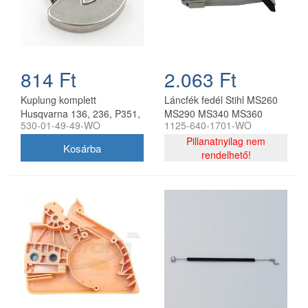
814 Ft
2.063 Ft
Kuplung komplett
Láncfék fedél Stihl MS260
Husqvarna 136, 236, P351,
MS290 MS340 MS360
530-01-49-49-WO
1125-640-1701-WO
135 Mark II láncfűrészhez
MS390 láncfűrészhez
utángyártott
utángyártott
Pillanatnyilag nem
rendelhető!