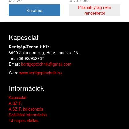
413687
927010053
elektromos fűrészhez
láncfűrészhez
24x25x2 mm
Pillanatnyilag nem
rendelhető!
Kapcsolat
Kertigép-Technik Kft.
8900 Zalaegerszeg, Hock János u. 26.
Tel: +36-92/952937
Email:
kertigeptechnik@gmail.com
Web:
www.kertigeptechnik.hu
Információk
Kapcsolat
A.SZ.F.
A.SZ.F. kölcsönzés
Szállítási információk
14 napos elállás