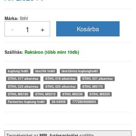
Márka:
Stihl
Szállítás:
Raktáron (több mint 10db)
kuplung fedél
láncfék fedél
láncfűrész kuplungfedél
STIHL 017 alkatrész
STIHL 018 alkatrész
STIHL 021 alkatrész
STIHL 023 alkatrész
STIHL 025 alkatrész
STIHL MS170
STIHL MS180
STIHL MS210
STIHL MS230
STIHL MS250
Farmertec kuplung fedél
28-04008
7772804008003
Termékeinket az
MPL futárszolgálat
szállítja.