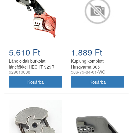
5.610 Ft
1.889 Ft
Lánc oldali burkolat
Kuplung komplett
láncfékkel HECHT 929R
Husqvarna 365
929010038
586-79-84-01-WO
láncfűrészhez 929010038
láncfűrészhez utángyártott