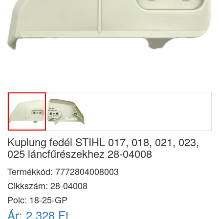
Kuplung fedél STIHL 017, 018, 021, 023,
025 láncfűrészekhez 28-04008
Termékkód:
7772804008003
Cikkszám:
28-04008
Polc: 18-25-GP
Ár:
2.328 Ft