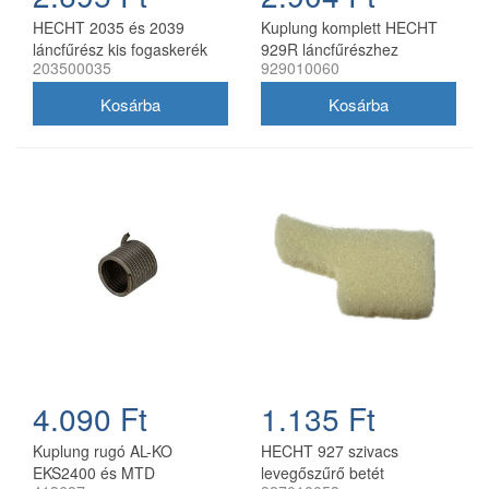
HECHT 2035 és 2039
Kuplung komplett HECHT
láncfűrész kis fogaskerék
929R láncfűrészhez
203500035
929010060
4.090 Ft
1.135 Ft
Kuplung rugó AL-KO
HECHT 927 szivacs
EKS2400 és MTD
levegőszűrő betét