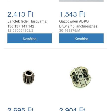
2.413 Ft
1.543 Ft
Láncfék fedél Husqvarna
Gázbowden AL-KO
136 137 141 142
BKS42/45 láncfűrészhez
12-530054802/2
30-463376/M
láncfűrészhez utángyártott
utángyártott 30-463376/M
530 05 48 02
2.695 Ft
2.904 Ft