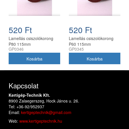
520 Ft
520 Ft
Lamellás csiszolókorong
Lamellás csiszolókorong
P80 115mm
P60 115mm
GP0346
GP0345
Kapcsolat
Kertigép-Technik Kft.
8900 Zalaegerszeg, Hock János u. 26.
Tel: +36-92/952937
Email:
kertigeptechnik@gmail.com
Web:
www.kertigeptechnik.hu