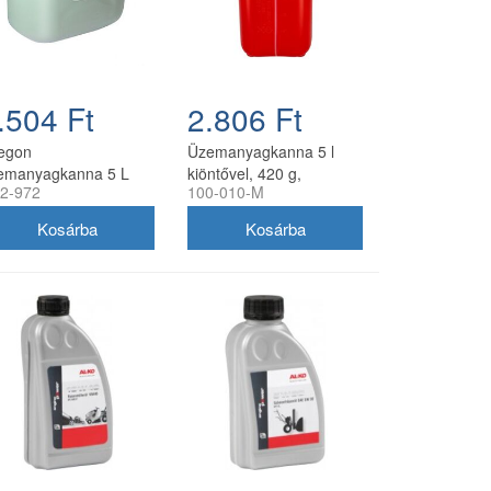
.504 Ft
2.806 Ft
egon
Üzemanyagkanna 5 l
emanyagkanna 5 L
kiöntővel, 420 g,
2-972
100-010-M
hér, rugalmas
utángyártott
olyócsővel