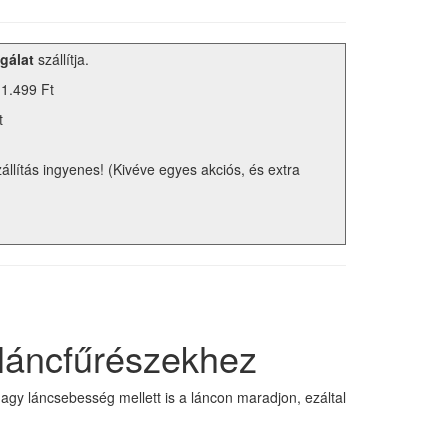
gálat
szállítja.
 1.499 Ft
t
zállítás ingyenes! (Kivéve egyes akciós, és extra
 láncfűrészekhez
nagy láncsebesség mellett is a láncon maradjon, ezáltal