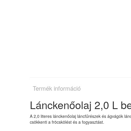
Termék információ
Lánckenőolaj 2,0 L b
A 2,0 literes lánckenőolaj láncfűrészek és ágvágók lán
csökkenti a fröcskölést és a fogyasztást.