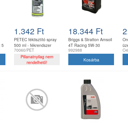
1.342 Ft
18.344 Ft
2
PETEC féktisztító spray
Briggs & Stratton Amsoil
Or
 5
500 ml - fékrendszer
4T Racing 5W-30
üz
70060/PET
992988
O4
tisztító aeroszol
szintetikus motorolaj
fe
Pillanatnyilag nem
0,95 l
kif
rendelhető!