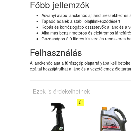
Főbb jellemzők
Ásványi alapú lánckenőolaj láncfűrészekhez és
Tapadó adalék a stabil olajfilmképződésért
Kopás és korróziógátló összetevők a lánc és a
Alkalmas benzinmotoros és elektromos láncfűr
Gazdaságos 2,0 literes kiszerelés rendszeres h
Felhasználás
A lánckenőolajat a fűrészgép olajtartályába kell betölt
ezáltal hozzájárulhat a lánc és a vezetőlemez élettar
Ezek is érdekelhetnek
Új