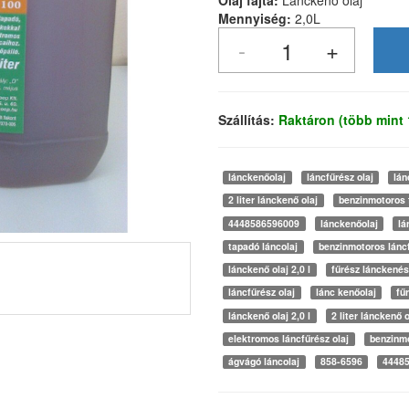
Olaj fajta:
Lánckenő olaj
Mennyiség:
2,0L
Szállítás:
Raktáron (több mint
lánckenőolaj
láncfűrész olaj
lán
2 liter lánckenő olaj
benzinmotoros f
4448586596009
lánckenőolaj
lá
tapadó láncolaj
benzinmotoros láncf
lánckenő olaj 2,0 l
fűrész lánckenés
láncfűrész olaj
lánc kenőolaj
fű
lánckenő olaj 2,0 l
2 liter lánckenő o
elektromos láncfűrész olaj
benzinmo
ágvágó láncolaj
858-6596
4448