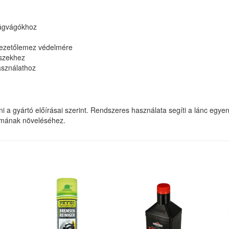
 ágvágókhoz
 vezetőlemez védelmére
észekhez
asználathoz
eni a gyártó előírásai szerint. Rendszeres használata segíti a lánc egyen
tamának növeléséhez.