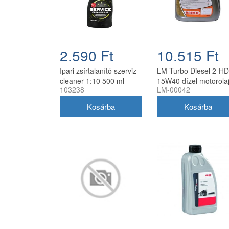
2.590 Ft
10.515 Ft
Ipari zsírtalanító szerviz
LM Turbo Diesel 2-HD
cleaner 1:10 500 ml
15W40 dízel motorolaj
103238
LM-00042
szórófejjel
liter