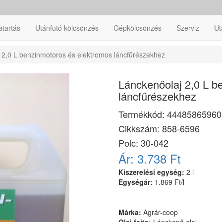
atartás
Utánfutó kölcsönzés
Gépkölcsönzés
Szerviz
Ut
 2,0 L benzinmotoros és elektromos láncfűrészekhez
Lánckenőolaj 2,0 L b
láncfűrészekhez
Termékkód:
44485865960
Cikkszám:
858-6596
Polc: 30-042
Ár:
3.738 Ft
Kiszerelési egység:
2 l
Egységár:
1.869 Ft/l
Márka:
Agrár-coop