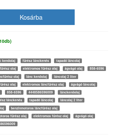
 10db)
c kenőolaj
fűrész lánckenés
tapadó láncolaj
űrész olaj
elektromos fűrész olaj
ágvágó olaj
858-6596
ncfűrész olaj
lánc kenőolaj
láncolaj 2 liter
űrész olaj
elektromos láncfűrész olaj
ágvágó láncolaj
858-6596
4448586596009
lánckenőolaj
rész lánckenés
tapadó láncolaj
láncolaj 2 liter
laj
benzinmotoros láncfűrész olaj
toros fűrész olaj
elektromos fűrész olaj
ágvágó olaj
586596009