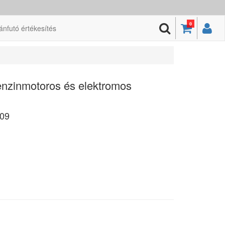
0
ánfutó értékesítés
enzinmotoros és elektromos
09