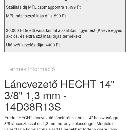
Szállítás díj MPL csomagpontra 1.499 Ft
MPL házhozszállítás díj 1.599 Ft
30.000 Ft feletti vásárlásnál a szállítás ingyenes! (Kivéve egyes
akciós, és extra szállítási díjas termékek)
Utánvét kezelés díja: +400 Ft
Termék információ
Láncvezető HECHT 14"
3/8" 1,3 mm -
14D38R13S
Eredeti HECHT láncvezető láncfűrészekhez, 14" hosszúsággal,
3/8 láncosztással és 1,3 mm horonyszélességgel. Megfelelő
választás a kompatibilis HECHT gépekhez történő csere vagy