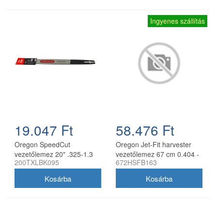
Ingyenes szállítás
19.047 Ft
58.476 Ft
Oregon SpeedCut
Oregon Jet-Fit harvester
vezetőlemez 20" .325-1.3
vezetőlemez 67 cm 0.404 -
200TXLBK095
672HSFB163
mm 78 szem Husqvarna
2.0 mm
láncfűrészhez