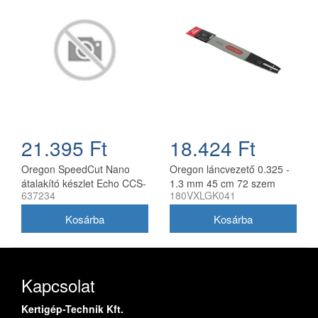
21.395 Ft
18.424 Ft
Oregon SpeedCut Nano
Oregon láncvezető 0.325 -
átalakító készlet Echo CCS-
1.3 mm 45 cm 72 szem
637234
180VXLGK041
58V láncfűrészhez 40 cm
Husqvarna fűrészekhez
180VXLGK041
Kapcsolat
Kertigép-Technik Kft.