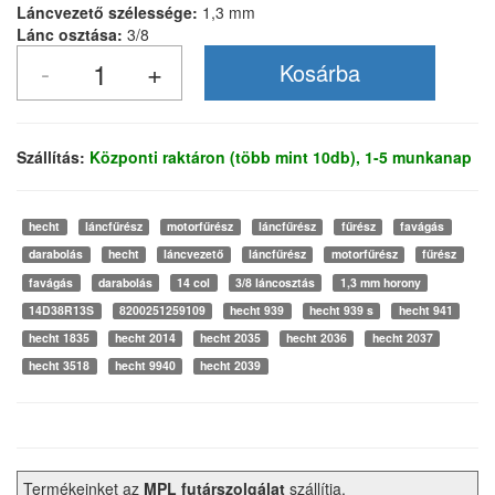
Láncvezető szélessége:
1,3 mm
Lánc osztása:
3/8
Szállítás:
Központi raktáron (több mint 10db), 1-5 munkanap
hecht
láncfűrész
motorfűrész
láncfűrész
fűrész
favágás
darabolás
hecht
láncvezető
láncfűrész
motorfűrész
fűrész
favágás
darabolás
14 col
3/8 láncosztás
1,3 mm horony
14D38R13S
8200251259109
hecht 939
hecht 939 s
hecht 941
hecht 1835
hecht 2014
hecht 2035
hecht 2036
hecht 2037
hecht 3518
hecht 9940
hecht 2039
Termékeinket az
MPL futárszolgálat
szállítja.