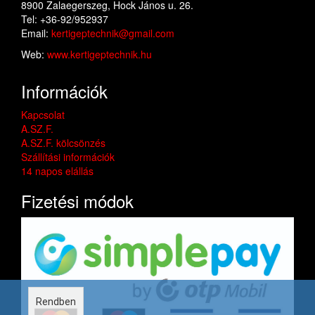
8900 Zalaegerszeg, Hock János u. 26.
Tel: +36-92/952937
Email:
kertigeptechnik@gmail.com
Web:
www.kertigeptechnik.hu
Információk
Kapcsolat
A.SZ.F.
A.SZ.F. kölcsönzés
Szállítási információk
14 napos elállás
Fizetési módok
Rendben