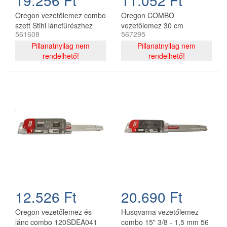
19.256 Ft
11.052 Ft
Oregon vezetőlemez combo
Oregon COMBO
szett Stihl láncfűrészhez
vezetőlemez 30 cm
561608
567295
325 - 1,6 mm 40 cm 67
120SDEA074 + 2 db
szemes
Pillanatnyilag nem
91P044E lánc 3/8P 1.3 mm
Pillanatnyilag nem
rendelhető!
44 szemes
rendelhető!
12.526 Ft
20.690 Ft
Oregon vezetőlemez és
Husqvarna vezetőlemez
lánc combo 120SDEA041
combo 15" 3/8 - 1,5 mm 56