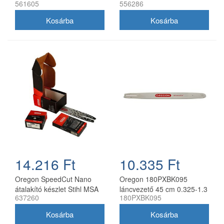
561605
556286
30 cm 3/8 1,3 mm 2x
szemes 2 db Oregon
91P045E
73DPX lánccal
14.216 Ft
10.335 Ft
Oregon SpeedCut Nano
Oregon 180PXBK095
átalakító készlet Stihl MSA
láncvezető 45 cm 0.325-1.3
637260
180PXBK095
161T 10" 325 1,1 mm
mm 72 szemes Husqvarna
fűrészekhez