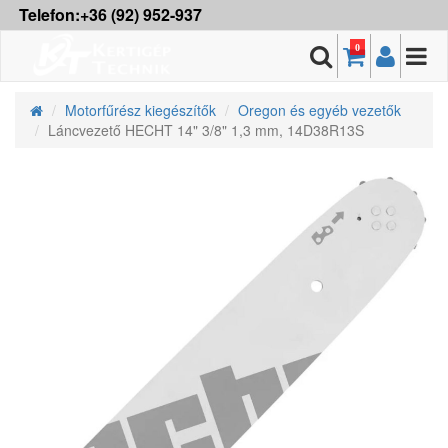
Telefon:+36 (92) 952-937
0
Motorfűrész kiegészítők
Oregon és egyéb vezetők
Láncvezető HECHT 14" 3/8" 1,3 mm, 14D38R13S