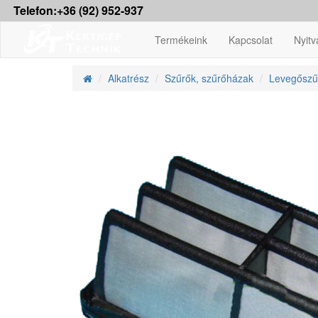
Telefon:+36 (92) 952-937
Termékeink
Kapcsolat
Nyitv
Alkatrész
Szűrők, szűrőházak
Levegőszű