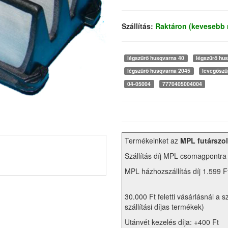
Szállítás:
Raktáron (kevesebb 
légszűrő husqvarna 40
légszűrő hu
légszűrő husqvarna 2045
levegőszű
04-05004
7770405004004
Termékeinket az
MPL futárszol
Szállítás díj MPL csomagpontra
MPL házhozszállítás díj 1.599 F
30.000 Ft feletti vásárlásnál a s
szállítási díjas termékek)
Utánvét kezelés díja: +400 Ft