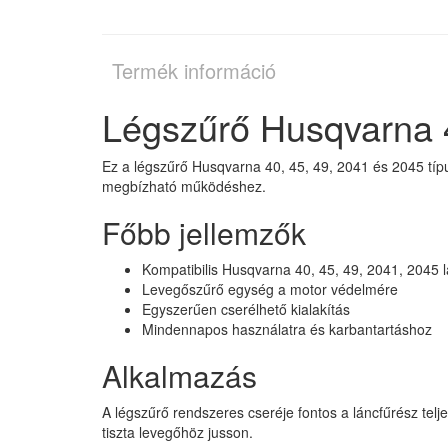
Termék információ
Légszűrő Husqvarna 4
Ez a légszűrő Husqvarna 40, 45, 49, 2041 és 2045 típ
megbízható működéshez.
Főbb jellemzők
Kompatibilis Husqvarna 40, 45, 49, 2041, 2045 
Levegőszűrő egység a motor védelmére
Egyszerűen cserélhető kialakítás
Mindennapos használatra és karbantartáshoz
Alkalmazás
A légszűrő rendszeres cseréje fontos a láncfűrész te
tiszta levegőhöz jusson.