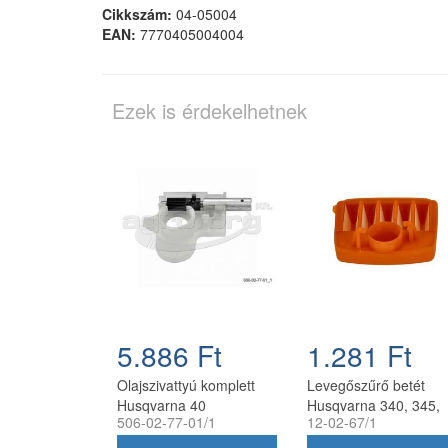
Cikkszám:
04-05004
EAN:
7770405004004
Ezek is érdekelhetnek
5.886 Ft
1.281 Ft
Olajszivattyú komplett
Levegőszűrő betét
Husqvarna 40
Husqvarna 340, 345,
506-02-77-01/1
12-02-67/1
láncfűrészhez
350, 351 láncfűrészh
utángyártott
utángyártott