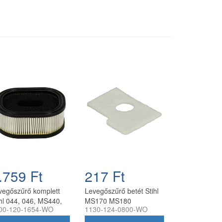
.759 Ft
217 Ft
vegőszűrő komplett
Levegőszűrő betét Stihl
ihl 044, 046, MS440,
MS170 MS180
00-120-1654-WO
1130-124-0800-WO
460, MS660
láncfűrészhez
ncfűrészhez
utángyártott