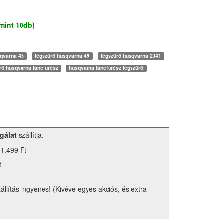
mint 10db)
sqvarna 45
légszűrő husqvarna 49
légszűrő husqvarna 2041
rő husqvarna láncfűrész
husqvarna láncfűrész légszűrő
gálat
szállítja.
 1.499 Ft
t
zállítás ingyenes! (Kivéve egyes akciós, és extra