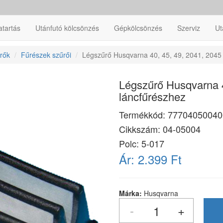
atartás
Utánfutó kölcsönzés
Gépkölcsönzés
Szerviz
Ut
rők
Fűrészek szűrői
Légszűrő Husqvarna 40, 45, 49, 2041, 2045
Légszűrő Husqvarna 4
láncfűrészhez
Termékkód:
77704050040
Cikkszám:
04-05004
Polc: 5-017
Ár:
2.399 Ft
Márka:
Husqvarna