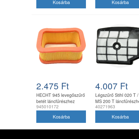
2.475 Ft
4.007 Ft
HECHT 945 levegőszűrő
Légszűrő Stihl 020 T /
betét láncfűrészhez
MS 200 T láncfűrészh
945010172
40271963
945010172