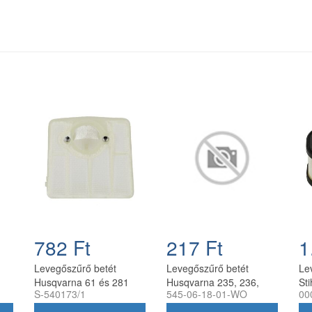
782 Ft
217 Ft
1
Levegőszűrő betét
Levegőszűrő betét
Le
Husqvarna 61 és 281
Husqvarna 235, 236,
St
S-540173/1
545-06-18-01-WO
00
ez
láncfűrészhez,
120, 240 láncfűrészhez
MS
utángyártott
utángyártott
lá