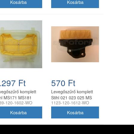
ngyártott
.297 Ft
570 Ft
vegőszűrő komplett
Levegőszűrő komplett
ihl MS171 MS181
Stihl 021 023 025 MS
39-120-1602-WO
1123-120-1612-WO
211 láncfűrészhez
210 MS 230 MS 250
ngyártott
utángyártott