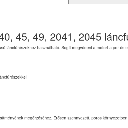
0, 45, 49, 2041, 2045 lánc
usú láncfűrészekhez használható. Segít megvédeni a motort a por és e
láncfűrészekkel
ljesítményének megőrzéséhez. Erősen szennyezett, poros környezetben