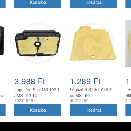
utá
3.988 Ft
1.289 Ft
1
Légszűrő Stihl MS 192 T
Légszűrő STIHL 019 T
Le
ez
/ MS 192 TC
és MS 190 T
St
40271806
40272159
11
láncfűrészhez 1137 120
láncfűrészhez 1132 124
MS
1600
0800
utá