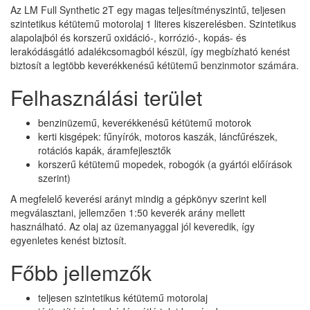
Az LM Full Synthetic 2T egy magas teljesítményszintű, teljesen
szintetikus kétütemű motorolaj 1 literes kiszerelésben. Szintetikus
alapolajból és korszerű oxidáció-, korrózió-, kopás- és
lerakódásgátló adalékcsomagból készül, így megbízható kenést
biztosít a legtöbb keverékkenésű kétütemű benzinmotor számára.
Felhasználási terület
benzinüzemű, keverékkenésű kétütemű motorok
kerti kisgépek: fűnyírók, motoros kaszák, láncfűrészek,
rotációs kapák, áramfejlesztők
korszerű kétütemű mopedek, robogók (a gyártói előírások
szerint)
A megfelelő keverési arányt mindig a gépkönyv szerint kell
megválasztani, jellemzően 1:50 keverék arány mellett
használható. Az olaj az üzemanyaggal jól keveredik, így
egyenletes kenést biztosít.
Főbb jellemzők
teljesen szintetikus kétütemű motorolaj