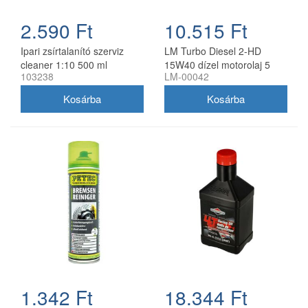
2.590 Ft
10.515 Ft
Ipari zsírtalanító szerviz
LM Turbo Diesel 2-HD
cleaner 1:10 500 ml
15W40 dízel motorolaj 5
103238
LM-00042
szórófejjel
liter
1.342 Ft
18.344 Ft