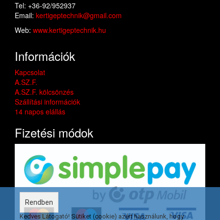
Tel: +36-92/952937
Email:
kertigeptechnik@gmail.com
Web:
www.kertigeptechnik.hu
Információk
Kapcsolat
A.SZ.F.
A.SZ.F. kölcsönzés
Szállítási információk
14 napos elállás
Fizetési módok
Rendben
Kedves Látogató! Sütiket (cookie) azért használunk, hogy