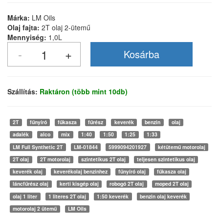
Márka:
LM Oils
Olaj fajta:
2T olaj 2-ütemű
Mennyiség:
1,0L
Szállítás:
Raktáron (több mint 10db)
2T
fűnyíró
fűkasza
fűrész
keverék
benzin
olaj
adalék
alco
mix
1:40
1:50
1:25
1:33
LM Full Synthetic 2T
LM-01844
5999094201927
kétütemű motorolaj
2T olaj
2T motorolaj
szintetikus 2T olaj
teljesen szintetikus olaj
keverék olaj
keverékolaj benzinhez
fűnyíró olaj
fűkasza olaj
láncfűrész olaj
kerti kisgép olaj
robogó 2T olaj
moped 2T olaj
olaj 1 liter
1 literes 2T olaj
1:50 keverék
benzin olaj keverék
motorolaj 2 ütemű
LM Oils