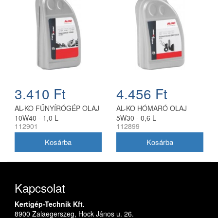
3.410 Ft
4.456 Ft
AL-KO FŰNYÍRÓGÉP OLAJ
AL-KO HÓMARÓ OLAJ
10W40 - 1,0 L
5W30 - 0,6 L
112901
112899
Kapcsolat
Kertigép-Technik Kft.
8900 Zalaegerszeg, Hock János u. 26.