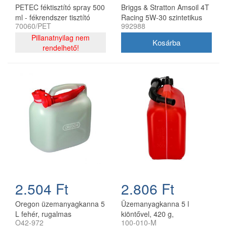
PETEC féktisztító spray 500
Briggs & Stratton Amsoil 4T
ml - fékrendszer tisztító
Racing 5W-30 szintetikus
70060/PET
992988
aeroszol
motorolaj 0,95 l
Pillanatnyilag nem
rendelhető!
2.504 Ft
2.806 Ft
Oregon üzemanyagkanna 5
Üzemanyagkanna 5 l
L fehér, rugalmas
kiöntővel, 420 g,
O42-972
100-010-M
kifolyócsővel
utángyártott