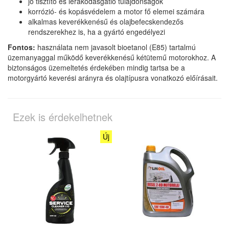
jó tisztító és lerakódásgátló tulajdonságok
korrózió- és kopásvédelem a motor fő elemei számára
alkalmas keverékkenésű és olajbefecskendezős
rendszerekhez is, ha a gyártó engedélyezi
Fontos:
használata nem javasolt bioetanol (E85) tartalmú
üzemanyaggal működő keverékkenésű kétütemű motorokhoz. A
biztonságos üzemeltetés érdekében mindig tartsa be a
motorgyártó keverési arányra és olajtípusra vonatkozó előírásait.
Ezek is érdekelhetnek
Új