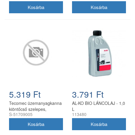
5.319 Ft
3.791 Ft
Tecomec üzemanyagkanna
AL-KO BIO LÁNCOLAJ - 1,0
kiöntőcső szelepes,
L
S-51709005
113480
utángyártott