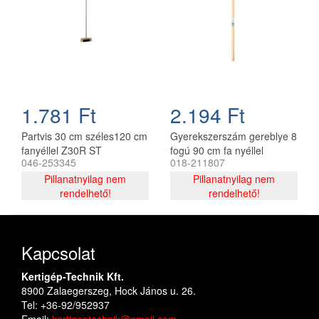
1.781 Ft
2.194 Ft
Partvis 30 cm széles120 cm
Gyerekszerszám gereblye 8
fanyéllel Z30R ST
fogú 90 cm fa nyéllel
046-253345
018-211807
TC813-04 ST
Pillanatnyilag nem
Pillanatnyilag nem
rendelhető!
rendelhető!
Kapcsolat
Kertigép-Technik Kft.
8900 Zalaegerszeg, Hock János u. 26.
Tel: +36-92/952937