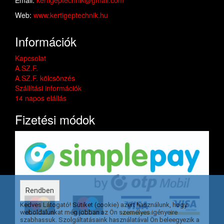
Email:
kertigeptechnik@gmail.com
Web:
www.kertigeptechnik.hu
Információk
Kapcsolat
A.SZ.F.
A.SZ.F. kölcsönzés
Szállítási információk
14 napos elállás
Fizetési módok
Rendben
Kedves Látogató! Sütiket (cookie) azért használunk, hogy
weboldalunkat még jobban az Ön személyes igényeire
szabhassuk. Szolgáltatásaink használatával Ön beleegyezik a