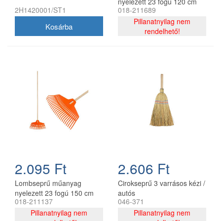
nyelezett 23 fogú 120 cm
2H1420001/ST1
018-211689
egyenes narancssárga Golf
ST
Pillanatnyilag nem
rendelhető!
2.095 Ft
2.606 Ft
Lombseprű műanyag
Cirokseprű 3 varrásos kézi /
nyelezett 23 fogú 150 cm
autós
018-211137
046-371
egyenes narancssárga
R132 ST
Pillanatnyilag nem
Pillanatnyilag nem