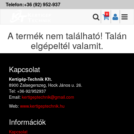
Telefon:+36 (92) 952-937
0
A termék nem található! Talán
elgépeltél valamit.
Kapcsolat
Kertigép-Technik Kft.
8900 Zalaegerszeg, Hock János u. 26.
Tel: +36-92/952937
Email:
kertigeptechnik@gmail.com
Web:
www.kertigeptechnik.hu
Információk
Kapcsolat