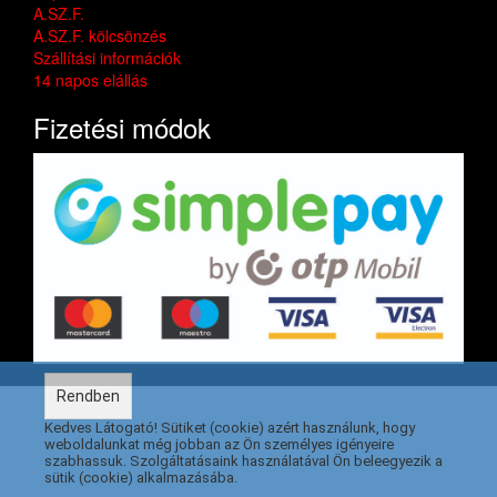
A.SZ.F.
A.SZ.F. kölcsönzés
Szállítási információk
14 napos elállás
Fizetési módok
Rendben
Kedves Látogató! Sütiket (cookie) azért használunk, hogy
weboldalunkat még jobban az Ön személyes igényeire
szabhassuk. Szolgáltatásaink használatával Ön beleegyezik a
sütik (cookie) alkalmazásába.