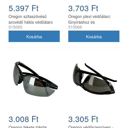
5.397 Ft
3.703 Ft
Oregon szitaszövésű
Oregon plexi védőálarc
arcvédő hálós védőálarc
fűnyíráshoz és
515065
515066
bozótvágáshoz
3.008 Ft
3.305 Ft
Oregon fekete tükrös
Oregon védőszemüveg -