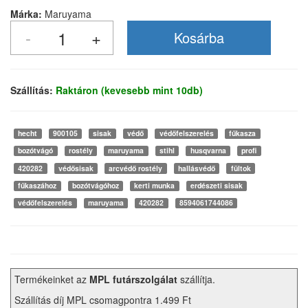
Márka:
Maruyama
Szállítás:
Raktáron (kevesebb mint 10db)
hecht
900105
sisak
védő
védőfelszerelés
fűkasza
bozótvágó
rostély
maruyama
stihl
husqvarna
profi
420282
védősisak
arcvédő rostély
hallásvédő
fültok
fűkaszához
bozótvágóhoz
kerti munka
erdészeti sisak
védőfelszerelés
maruyama
420282
8594061744086
Termékeinket az
MPL futárszolgálat
szállítja.
Szállítás díj MPL csomagpontra 1.499 Ft