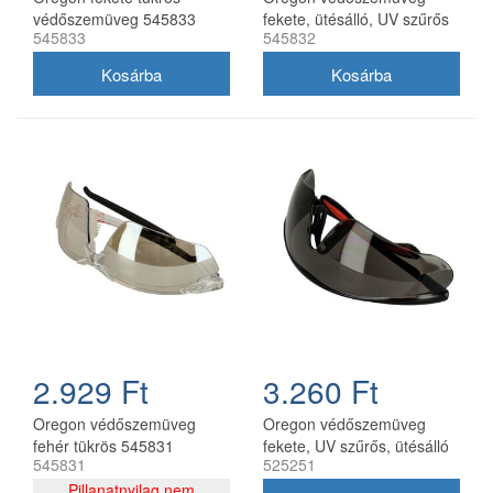
védőszemüveg 545833
fekete, ütésálló, UV szűrős
545833
545832
2.929 Ft
3.260 Ft
Oregon védőszemüveg
Oregon védőszemüveg
fehér tükrös 545831
fekete, UV szűrős, ütésálló
545831
525251
(525251)
Pillanatnyilag nem