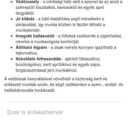
Védőrostély
- a minőségi háló védi a szemet és az arcot a
szétrepülő fűszálaktól, kavicsoktól és egyéb apró
tárgyaktól.
Jó kilátás
- a háló kialakítása segít mérsékelni a
párásodást, így munka közben is tisztán látható a
munkaterület.
Integrált hallásvédő
- a fültokok csökkentik a zajterhelést,
növelve a munkavégzés komfortját.
Állítható fejpánt
- a sisak mérete könnyen igazítható a
fejformához.
Sokoldalú felhasználás
- ajánlott fűkaszához,
bozótvágóhoz, kerti aprítókhoz és egyéb zajos,
forgácsszórással járó munkákhoz.
A védősisak használatával növelhető a biztonság kerti és
erdészeti munkák során, és segít csökkenteni a szem-, arcbőr- és
halláskárosodás kockázatát.
Ezek is érdekelhetnek