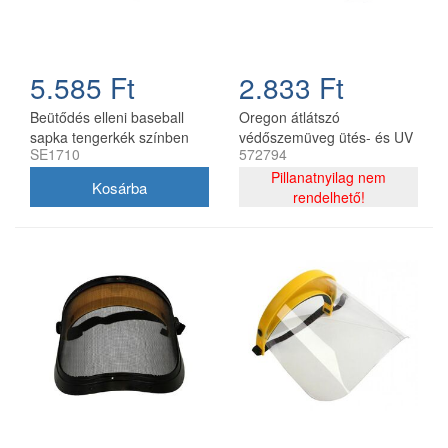
5.585 Ft
2.833 Ft
Beütődés elleni baseball
Oregon átlátszó
sapka tengerkék színben
védőszemüveg ütés- és UV
SE1710
572794
védelemmel
Pillanatnyilag nem
rendelhető!