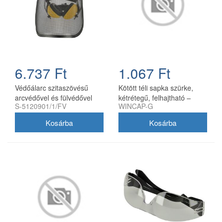
6.737 Ft
1.067 Ft
Védőálarc szitaszövésű
Kötött téli sapka szürke,
arcvédővel és fülvédővel
kétrétegű, felhajtható –
S-5120901/1/FV
WINCAP-G
100% akril