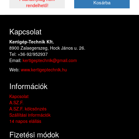
rendelhető!
Kapcsolat
Kertigép-Technik Kft.
8900 Zalaegerszeg, Hock János u. 26.
Tel: +36-92/952937
Email:
kertigeptechnik@gmail.com
Web:
www.kertigeptechnik.hu
Információk
Kapcsolat
A.SZ.F.
A.SZ.F. kölcsönzés
Szállítási információk
14 napos elállás
Fizetési módok