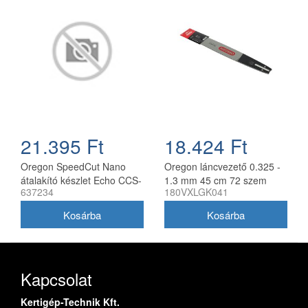
21.395 Ft
18.424 Ft
Oregon SpeedCut Nano
Oregon láncvezető 0.325 -
átalakító készlet Echo CCS-
1.3 mm 45 cm 72 szem
637234
180VXLGK041
58V láncfűrészhez 40 cm
Husqvarna fűrészekhez
180VXLGK041
Kapcsolat
Kertigép-Technik Kft.