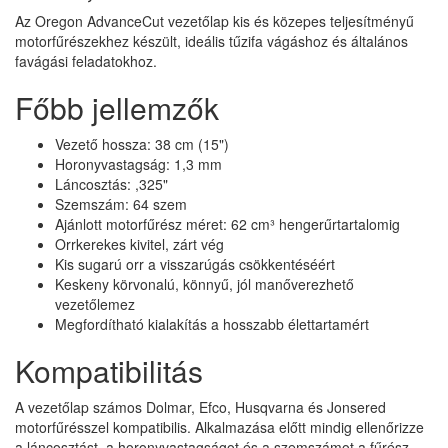
Az Oregon AdvanceCut vezetőlap kis és közepes teljesítményű
motorfűrészekhez készült, ideális tűzifa vágáshoz és általános
favágási feladatokhoz.
Főbb jellemzők
Vezető hossza: 38 cm (15")
Horonyvastagság: 1,3 mm
Láncosztás: ,325"
Szemszám: 64 szem
Ajánlott motorfűrész méret: 62 cm³ hengerűrtartalomig
Orrkerekes kivitel, zárt vég
Kis sugarú orr a visszarúgás csökkentéséért
Keskeny körvonalú, könnyű, jól manőverezhető
vezetőlemez
Megfordítható kialakítás a hosszabb élettartamért
Kompatibilitás
A vezetőlap számos Dolmar, Efco, Husqvarna és Jonsered
motorfűrésszel kompatibilis. Alkalmazása előtt mindig ellenőrizze
a láncosztást, a horonyvastagságot és a szemszámot a fűrész