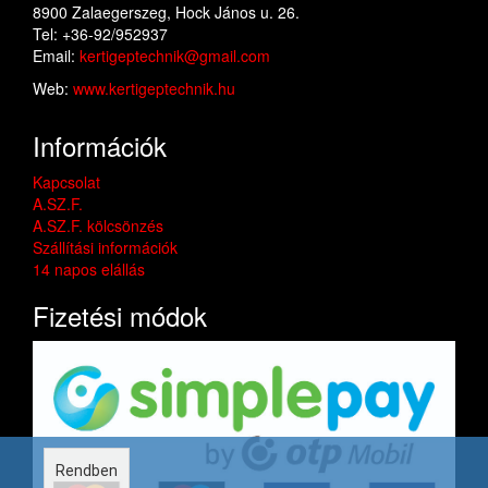
8900 Zalaegerszeg, Hock János u. 26.
Tel: +36-92/952937
Email:
kertigeptechnik@gmail.com
Web:
www.kertigeptechnik.hu
Információk
Kapcsolat
A.SZ.F.
A.SZ.F. kölcsönzés
Szállítási információk
14 napos elállás
Fizetési módok
Rendben