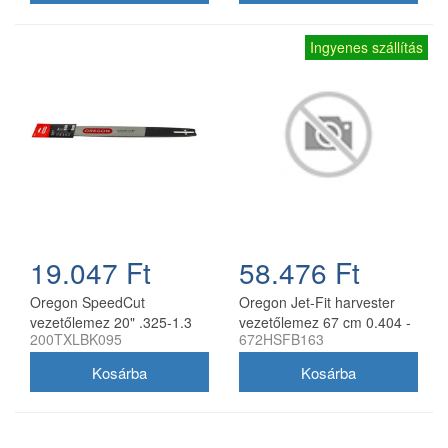
Ingyenes szállítás
19.047 Ft
58.476 Ft
Oregon SpeedCut
Oregon Jet-Fit harvester
vezetőlemez 20" .325-1.3
vezetőlemez 67 cm 0.404 -
200TXLBK095
672HSFB163
mm 78 szem Husqvarna
2.0 mm
láncfűrészhez