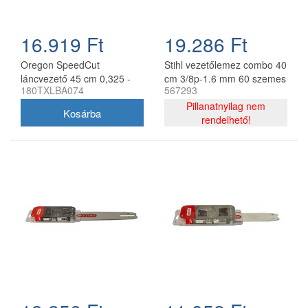
16.919 Ft
19.286 Ft
Oregon SpeedCut
Stihl vezetőlemez combo 40
láncvezető 45 cm 0,325 -
cm 3/8p-1.6 mm 60 szemes
180TXLBA074
567293
1,3 mm 68 szem Stihl
lánccal, Oregon
MS251
75DPX060E, 2 db lánc
Pillanatnyilag nem
rendelhető!