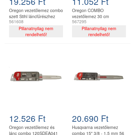
19.256 Ft
11.052 Ft
Oregon vezetőlemez combo
Oregon COMBO
szett Stihl láncfűrészhez
vezetőlemez 30 cm
561608
567295
325 - 1,6 mm 40 cm 67
120SDEA074 + 2 db
szemes
Pillanatnyilag nem
91P044E lánc 3/8P 1.3 mm
Pillanatnyilag nem
rendelhető!
44 szemes
rendelhető!
12.526 Ft
20.690 Ft
Oregon vezetőlemez és
Husqvarna vezetőlemez
lánc combo 120SDEA041
combo 15" 3/8 - 1,5 mm 56