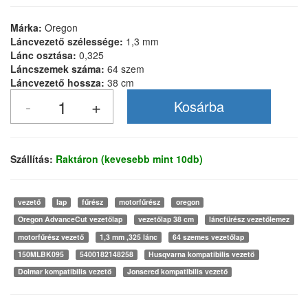
Márka:
Oregon
Láncvezető szélessége:
1,3 mm
Lánc osztása:
0,325
Láncszemek száma:
64 szem
Láncvezető hossza:
38 cm
Szállítás:
Raktáron (kevesebb mint 10db)
vezető
lap
fűrész
motorfűrész
oregon
Oregon AdvanceCut vezetőlap
vezetőlap 38 cm
láncfűrész vezetőlemez
motorfűrész vezető
1,3 mm ,325 lánc
64 szemes vezetőlap
150MLBK095
5400182148258
Husqvarna kompatibilis vezető
Dolmar kompatibilis vezető
Jonsered kompatibilis vezető