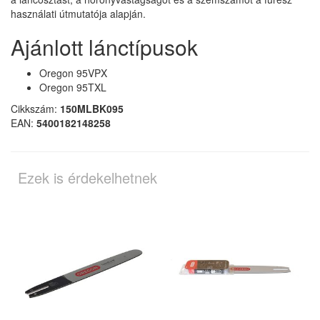
használati útmutatója alapján.
Ajánlott lánctípusok
Oregon 95VPX
Oregon 95TXL
Cikkszám:
150MLBK095
EAN:
5400182148258
Ezek is érdekelhetnek