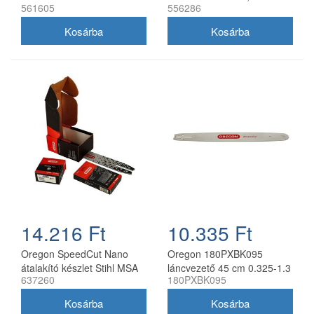
561605
556286
30 cm 3/8 1,3 mm 2x
szemes 2 db Oregon
91P045E
73DPX lánccal
14.216 Ft
10.335 Ft
Oregon SpeedCut Nano
Oregon 180PXBK095
átalakító készlet Stihl MSA
láncvezető 45 cm 0.325-1.3
637260
180PXBK095
161T 10" 325 1,1 mm
mm 72 szemes Husqvarna
fűrészekhez