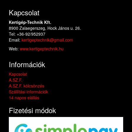
Kapcsolat
Kertigép-Technik Kft.
8900 Zalaegerszeg, Hock János u. 26.
Tel: +36-92/952937
Email:
kertigeptechnik@gmail.com
Web:
www.kertigeptechnik.hu
Információk
Kapcsolat
A.SZ.F.
A.SZ.F. kölcsönzés
Szállítási információk
14 napos elállás
Fizetési módok