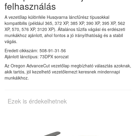
felhasználás
A vezetőlap különféle Husqvarna láncfűrész típusokkal
kompatibilis (például 365, 372 XP, 385 XP, 390 XP, 395 XP, 562
XP, 570, 576 XP, 3120 XP). Általános tűzifa vágási és erdészeti
munkákhoz ajánlott, ahol fontos a jó irányíthatóság és a stabil
vágás.
Eredeti cikkszám: 508-91-31-56
Ajánlott lánctípus: 73DPX sorozat
Az Oregon AdvanceCut vezetőlap megbízható választás azoknak,
akik tartós, jól kezelhető vezetőlemezt keresnek mindennapi
munkáikhoz.
Ezek is érdekelhetnek