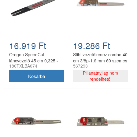
16.919 Ft
19.286 Ft
Oregon SpeedCut
Stihl vezetőlemez combo 40
láncvezető 45 cm 0,325 -
cm 3/8p-1.6 mm 60 szemes
180TXLBA074
567293
1,3 mm 68 szem Stihl
lánccal, Oregon
MS251
75DPX060E, 2 db lánc
Pillanatnyilag nem
rendelhető!