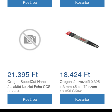
21.395 Ft
18.424 Ft
Oregon SpeedCut Nano
Oregon láncvezető 0.325 -
átalakító készlet Echo CCS-
1.3 mm 45 cm 72 szem
637234
180VXLGK041
58V láncfűrészhez 40 cm
Husqvarna fűrészekhez
180VXLGK041