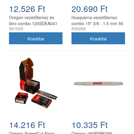
12.526 Ft
20.690 Ft
Oregon vezetőlemez és
Husqvarna vezetőlemez
lánc combo 120SDEA041
combo 15" 3/8 - 1,5 mm 56
561605
556286
30 cm 3/8 1,3 mm 2x
szemes 2 db Oregon
91P045E
73DPX lánccal
14.216 Ft
10.335 Ft
Oregon SpeedCut Nano
Oregon 180PXBK095