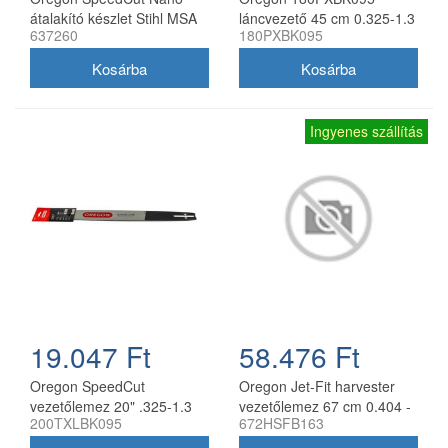
átalakító készlet Stihl MSA
láncvezető 45 cm 0.325-1.3
637260
180PXBK095
161T 10" 325 1,1 mm
mm 72 szemes Husqvarna
fűrészekhez
Ingyenes szállítás
19.047 Ft
58.476 Ft
Oregon SpeedCut
Oregon Jet-Fit harvester
vezetőlemez 20" .325-1.3
vezetőlemez 67 cm 0.404 -
200TXLBK095
672HSFB163
mm 78 szem Husqvarna
2.0 mm
láncfűrészhez