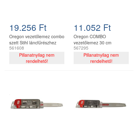
19.256 Ft
11.052 Ft
Oregon vezetőlemez combo
Oregon COMBO
szett Stihl láncfűrészhez
vezetőlemez 30 cm
561608
567295
325 - 1,6 mm 40 cm 67
120SDEA074 + 2 db
szemes
Pillanatnyilag nem
91P044E lánc 3/8P 1.3 mm
Pillanatnyilag nem
rendelhető!
44 szemes
rendelhető!