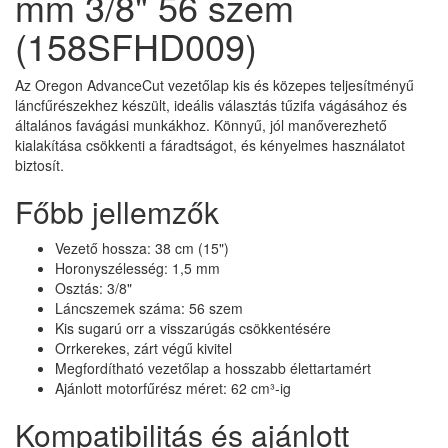
mm 3/8" 56 szem
(158SFHD009)
Az Oregon AdvanceCut vezetőlap kis és közepes teljesítményű
láncfűrészekhez készült, ideális választás tűzifa vágásához és
általános favágási munkákhoz. Könnyű, jól manőverezhető
kialakítása csökkenti a fáradtságot, és kényelmes használatot
biztosít.
Főbb jellemzők
Vezető hossza: 38 cm (15")
Horonyszélesség: 1,5 mm
Osztás: 3/8"
Láncszemek száma: 56 szem
Kis sugarú orr a visszarúgás csökkentésére
Orrkerekes, zárt végű kivitel
Megfordítható vezetőlap a hosszabb élettartamért
Ajánlott motorfűrész méret: 62 cm³-ig
Kompatibilitás és ajánlott