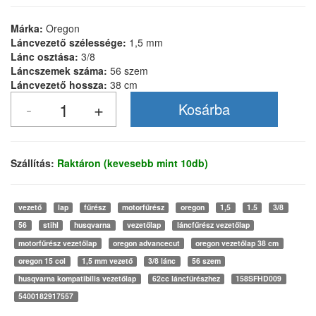
Márka:
Oregon
Láncvezető szélessége:
1,5 mm
Lánc osztása:
3/8
Láncszemek száma:
56 szem
Láncvezető hossza:
38 cm
Szállítás:
Raktáron (kevesebb mint 10db)
vezető
lap
fűrész
motorfűrész
oregon
1,5
1.5
3/8
56
stihl
husqvarna
vezetőlap
láncfűrész vezetőlap
motorfűrész vezetőlap
oregon advancecut
oregon vezetőlap 38 cm
oregon 15 col
1,5 mm vezető
3/8 lánc
56 szem
husqvarna kompatibilis vezetőlap
62cc láncfűrészhez
158SFHD009
5400182917557