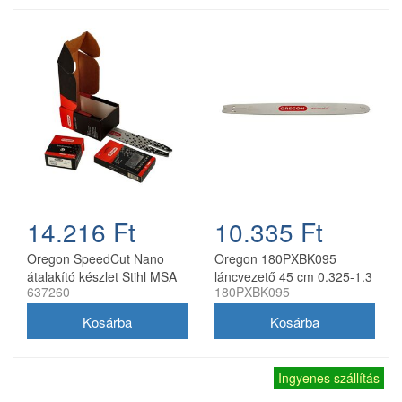
14.216 Ft
10.335 Ft
Oregon SpeedCut Nano
Oregon 180PXBK095
átalakító készlet Stihl MSA
láncvezető 45 cm 0.325-1.3
637260
180PXBK095
161T 10" 325 1,1 mm
mm 72 szemes Husqvarna
fűrészekhez
Ingyenes szállítás