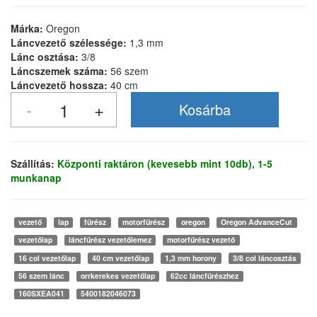
Márka:
Oregon
Láncvezető szélessége:
1,3 mm
Lánc osztása:
3/8
Láncszemek száma:
56 szem
Láncvezető hossza:
40 cm
Szállítás:
Központi raktáron (kevesebb mint 10db), 1-5
munkanap
vezető
lap
fűrész
motorfűrész
oregon
Oregon AdvanceCut
vezetőlap
láncfűrész vezetőlemez
motorfűrész vezető
16 col vezetőlap
40 cm vezetőlap
1,3 mm horony
3/8 col láncosztás
56 szem lánc
orrkerekes vezetőlap
62cc láncfűrészhez
160SXEA041
5400182046073