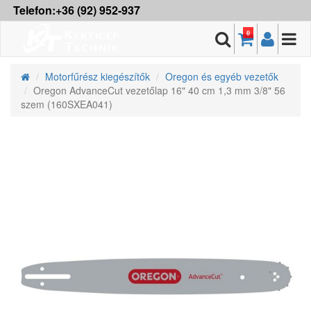
Telefon:+36 (92) 952-937
0
Motorfűrész kiegészítők
Oregon és egyéb vezetők
Oregon AdvanceCut vezetőlap 16" 40 cm 1,3 mm 3/8" 56
szem (160SXEA041)