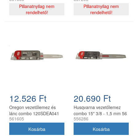
325 - 1,6 mm 40 cm 67
120SDEA074 + 2 db
szemes
Pillanatnyilag nem
91P044E lánc 3/8P 1.3 mm
Pillanatnyilag nem
rendelhető!
44 szemes
rendelhető!
12.526 Ft
20.690 Ft
Oregon vezetőlemez és
Husqvarna vezetőlemez
lánc combo 120SDEA041
combo 15" 3/8 - 1,5 mm 56
561605
556286
30 cm 3/8 1,3 mm 2x
szemes 2 db Oregon
91P045E
73DPX lánccal