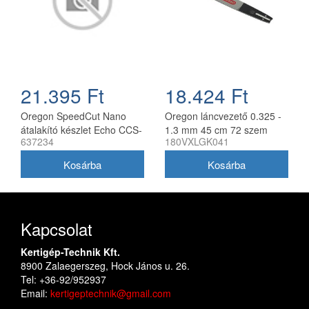
21.395 Ft
18.424 Ft
Oregon SpeedCut Nano
Oregon láncvezető 0.325 -
átalakító készlet Echo CCS-
1.3 mm 45 cm 72 szem
637234
180VXLGK041
58V láncfűrészhez 40 cm
Husqvarna fűrészekhez
180VXLGK041
Kapcsolat
Kertigép-Technik Kft.
8900 Zalaegerszeg, Hock János u. 26.
Tel: +36-92/952937
Email:
kertigeptechnik@gmail.com