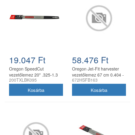
19.047 Ft
58.476 Ft
Oregon SpeedCut
Oregon Jet-Fit harvester
vezetőlemez 20" .325-1.3
vezetőlemez 67 cm 0.404 -
200TXLBK095
672HSFB163
mm 78 szem Husqvarna
2.0 mm
láncfűrészhez