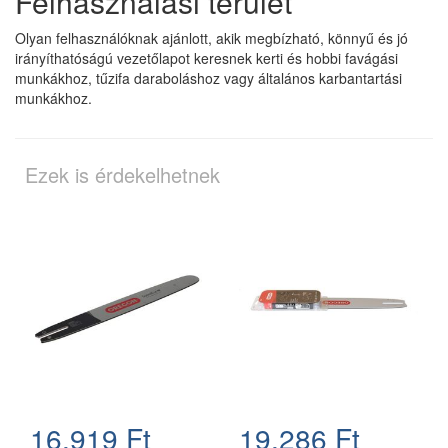
Felhasználási terület
Olyan felhasználóknak ajánlott, akik megbízható, könnyű és jó
irányíthatóságú vezetőlapot keresnek kerti és hobbi favágási
munkákhoz, tűzifa daraboláshoz vagy általános karbantartási
munkákhoz.
Ezek is érdekelhetnek
16.919 Ft
19.286 Ft