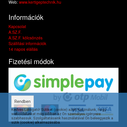
Web:
www.kertigeptechnik.hu
Információk
Kapcsolat
A.SZ.F.
A.SZ.F. kölcsönzés
Szállítási információk
14 napos elállás
Fizetési módok
Rendben
Kedves Látogató! Sütiket (cookie) azért használunk, hogy
weboldalunkat még jobban az Ön személyes igényeire
szabhassuk. Szolgáltatásaink használatával Ön beleegyezik a
sütik (cookie) alkalmazásába.