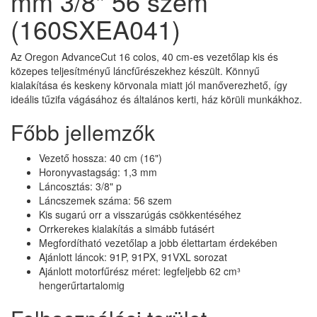
mm 3/8" 56 szem
(160SXEA041)
Az Oregon AdvanceCut 16 colos, 40 cm-es vezetőlap kis és
közepes teljesítményű láncfűrészekhez készült. Könnyű
kialakítása és keskeny körvonala miatt jól manőverezhető, így
ideális tűzifa vágásához és általános kerti, ház körüli munkákhoz.
Főbb jellemzők
Vezető hossza: 40 cm (16")
Horonyvastagság: 1,3 mm
Láncosztás: 3/8" p
Láncszemek száma: 56 szem
Kis sugarú orr a visszarúgás csökkentéséhez
Orrkerekes kialakítás a simább futásért
Megfordítható vezetőlap a jobb élettartam érdekében
Ajánlott láncok: 91P, 91PX, 91VXL sorozat
Ajánlott motorfűrész méret: legfeljebb 62 cm³
hengerűrtartalomig