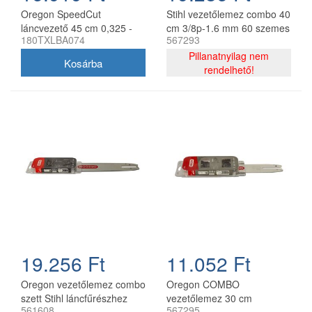
Oregon SpeedCut
Stihl vezetőlemez combo 40
láncvezető 45 cm 0,325 -
cm 3/8p-1.6 mm 60 szemes
180TXLBA074
567293
1,3 mm 68 szem Stihl
lánccal, Oregon
MS251
75DPX060E, 2 db lánc
Pillanatnyilag nem
rendelhető!
19.256 Ft
11.052 Ft
Oregon vezetőlemez combo
Oregon COMBO
szett Stihl láncfűrészhez
vezetőlemez 30 cm
561608
567295