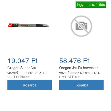
Ingyenes szállítás
19.047 Ft
58.476 Ft
Oregon SpeedCut
Oregon Jet-Fit harvester
vezetőlemez 20" .325-1.3
vezetőlemez 67 cm 0.404 -
200TXLBK095
672HSFB163
mm 78 szem Husqvarna
2.0 mm
láncfűrészhez