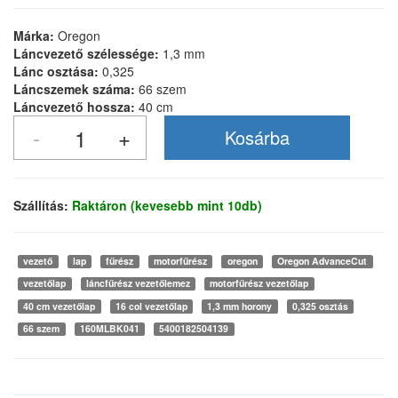
Márka:
Oregon
Láncvezető szélessége:
1,3 mm
Lánc osztása:
0,325
Láncszemek száma:
66 szem
Láncvezető hossza:
40 cm
Szállítás:
Raktáron (kevesebb mint 10db)
vezető
lap
fűrész
motorfűrész
oregon
Oregon AdvanceCut
vezetőlap
láncfűrész vezetőlemez
motorfűrész vezetőlap
40 cm vezetőlap
16 col vezetőlap
1,3 mm horony
0,325 osztás
66 szem
160MLBK041
5400182504139