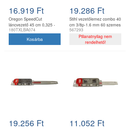
16.919 Ft
19.286 Ft
Oregon SpeedCut
Stihl vezetőlemez combo 40
láncvezető 45 cm 0,325 -
cm 3/8p-1.6 mm 60 szemes
180TXLBA074
567293
1,3 mm 68 szem Stihl
lánccal, Oregon
MS251
75DPX060E, 2 db lánc
Pillanatnyilag nem
rendelhető!
19.256 Ft
11.052 Ft