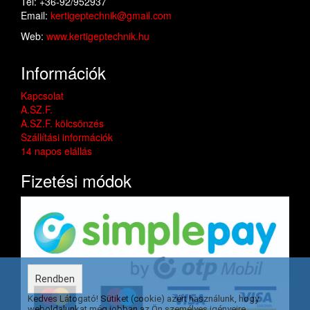
Tel: +36-92/952937
Email:
kertigeptechnik@gmail.com
Web:
www.kertigeptechnik.hu
Információk
Kapcsolat
A.SZ.F.
A.SZ.F. kölcsönzés
Szállítási információk
14 napos elállás
Fizetési módok
Rendben
Kedves Látogató! Sütiket (cookie) azért használunk, hogy
weboldalunkat még jobban az Ön személyes igényeire