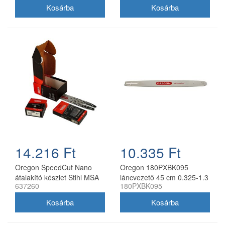
91P045E
73DPX lánccal
14.216 Ft
10.335 Ft
Oregon SpeedCut Nano
Oregon 180PXBK095
átalakító készlet Stihl MSA
láncvezető 45 cm 0.325-1.3
637260
180PXBK095
161T 10" 325 1,1 mm
mm 72 szemes Husqvarna
fűrészekhez