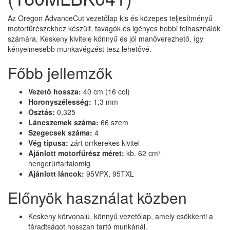
Az Oregon AdvanceCut vezetőlap kis és közepes teljesítményű
motorfűrészekhez készült, favágók és igényes hobbi felhasználók
számára. Keskeny kivitele könnyű és jól manőverezhető, így
kényelmesebb munkavégzést tesz lehetővé.
Főbb jellemzők
Vezető hossza:
40 cm (16 col)
Horonyszélesség:
1,3 mm
Osztás:
0,325
Láncszemek száma:
66 szem
Szegecsek száma:
4
Vég típusa:
zárt orrkerekes kivitel
Ajánlott motorfűrész méret:
kb. 62 cm³
hengerűrtartalomig
Ajánlott láncok:
95VPX, 95TXL
Előnyök használat közben
Keskeny körvonalú, könnyű vezetőlap, amely csökkenti a
fáradtságot hosszan tartó munkánál.