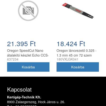
21.395 Ft
18.424 Ft
Oregon SpeedCut Nano
Oregon láncvezető 0.325 -
átalakító készlet Echo CCS-
1.3 mm 45 cm 72 szem
637234
180VXLGK041
58V láncfűrészhez 40 cm
Husqvarna fűrészekhez
180VXLGK041
Kapcsolat
Kertigép-Technik Kft.
8900 Zalaegerszeg, Hock János u. 26.