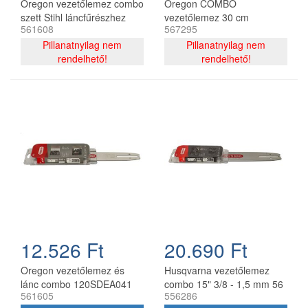
Oregon vezetőlemez combo
Oregon COMBO
szett Stihl láncfűrészhez
vezetőlemez 30 cm
561608
567295
325 - 1,6 mm 40 cm 67
120SDEA074 + 2 db
szemes
Pillanatnyilag nem
91P044E lánc 3/8P 1.3 mm
Pillanatnyilag nem
rendelhető!
44 szemes
rendelhető!
12.526 Ft
20.690 Ft
Oregon vezetőlemez és
Husqvarna vezetőlemez
lánc combo 120SDEA041
combo 15" 3/8 - 1,5 mm 56
561605
556286
30 cm 3/8 1,3 mm 2x
szemes 2 db Oregon