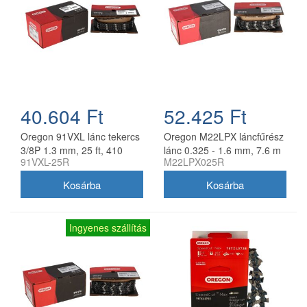
40.604 Ft
52.425 Ft
Oregon 91VXL lánc tekercs
Oregon M22LPX láncfűrész
3/8P 1.3 mm, 25 ft, 410
lánc 0.325 - 1.6 mm, 7.6 m
91VXL-25R
M22LPX025R
szem
tekercs
Ingyenes szállítás