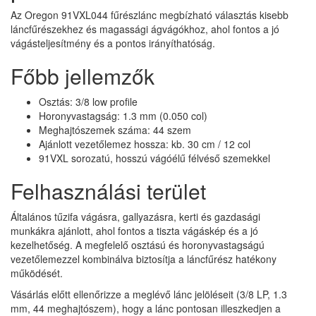
Az Oregon 91VXL044 fűrészlánc megbízható választás kisebb
láncfűrészekhez és magassági ágvágókhoz, ahol fontos a jó
vágásteljesítmény és a pontos irányíthatóság.
Főbb jellemzők
Osztás: 3/8 low profile
Horonyvastagság: 1.3 mm (0.050 col)
Meghajtószemek száma: 44 szem
Ajánlott vezetőlemez hossza: kb. 30 cm / 12 col
91VXL sorozatú, hosszú vágóélű félvéső szemekkel
Felhasználási terület
Általános tűzifa vágásra, gallyazásra, kerti és gazdasági
munkákra ajánlott, ahol fontos a tiszta vágáskép és a jó
kezelhetőség. A megfelelő osztású és horonyvastagságú
vezetőlemezzel kombinálva biztosítja a láncfűrész hatékony
működését.
Vásárlás előtt ellenőrizze a meglévő lánc jelöléseit (3/8 LP, 1.3
mm, 44 meghajtószem), hogy a lánc pontosan illeszkedjen a