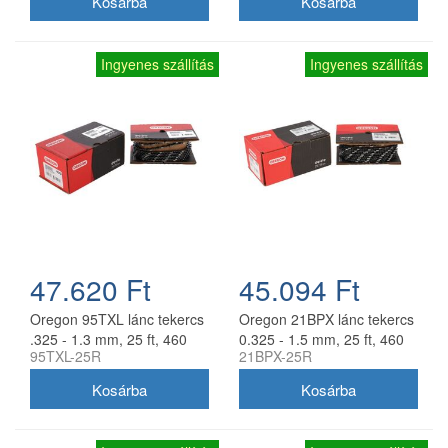
Ingyenes szállítás
Ingyenes szállítás
47.620 Ft
45.094 Ft
Oregon 95TXL lánc tekercs
Oregon 21BPX lánc tekercs
.325 - 1.3 mm, 25 ft, 460
0.325 - 1.5 mm, 25 ft, 460
95TXL-25R
21BPX-25R
szem
szem