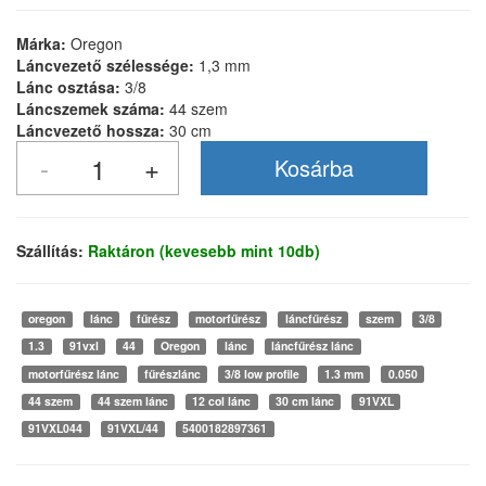
Márka:
Oregon
Láncvezető szélessége:
1,3 mm
Lánc osztása:
3/8
Láncszemek száma:
44 szem
Láncvezető hossza:
30 cm
Szállítás:
Raktáron (kevesebb mint 10db)
oregon
lánc
fűrész
motorfűrész
láncfűrész
szem
3/8
1.3
91vxl
44
Oregon
lánc
láncfűrész lánc
motorfűrész lánc
fűrészlánc
3/8 low profile
1.3 mm
0.050
44 szem
44 szem lánc
12 col lánc
30 cm lánc
91VXL
91VXL044
91VXL/44
5400182897361