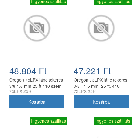
Ingyenes szállítás
Ingyenes szállítás
48.804 Ft
47.221 Ft
Oregon 75LPX lánc tekercs
Oregon 73LPX lánc tekercs
3/8 1.6 mm 25 ft 410 szem
3/8 - 1.5 mm, 25 ft, 410
75LPX-25R
73LPX-25R
szem
Ingyenes szállítás
Ingyenes szállítás