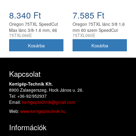
8.340 Ft
7.585 Ft
Oregon 75TXL SpeedCut
Oregon 75TXL lánc 3/8 1,6
Max lánc 3/8-1.6 mm, 66
mm 60 szem SpeedCut
75TXL066E
75TXL060E
szem
Max
Kapcsolat
Kertigép-Technik Kft.
8900 Zalaegerszeg, Hock János u. 26.
Tel: +36-92/952937
Email:
kertigeptechnik@gmail.com
Web:
www.kertigeptechnik.hu
Információk