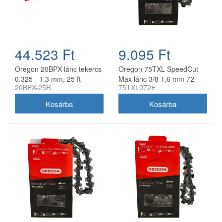
44.523 Ft
9.095 Ft
Oregon 20BPX lánc tekercs
Oregon 75TXL SpeedCut
0.325 - 1.3 mm, 25 ft
Max lánc 3/8 1,6 mm 72
20BPX-25R
75TXL072E
szem