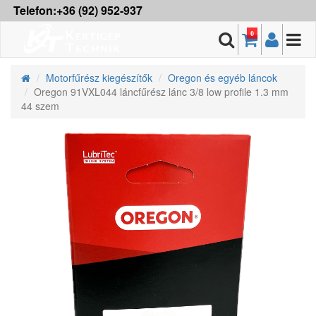
Telefon:+36 (92) 952-937
0
Motorfűrész kiegészítők
Oregon és egyéb láncok
Oregon 91VXL044 láncfűrész lánc 3/8 low profile 1.3 mm
44 szem