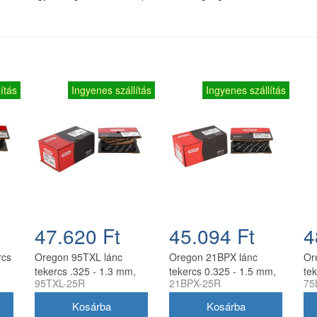
ítás
Ingyenes szállítás
Ingyenes szállítás
47.620 Ft
45.094 Ft
4
rcs
Oregon 95TXL lánc
Oregon 21BPX lánc
Or
tekercs .325 - 1.3 mm,
tekercs 0.325 - 1.5 mm,
te
95TXL-25R
21BPX-25R
75
25 ft, 460 szem
25 ft, 460 szem
41