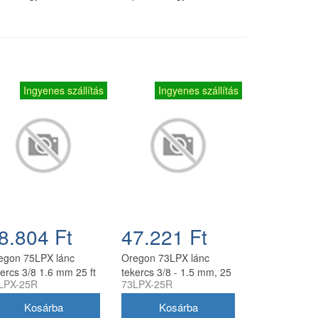
Ingyenes szállítás
Ingyenes szállítás
8.804 Ft
47.221 Ft
egon 75LPX lánc
Oregon 73LPX lánc
kercs 3/8 1.6 mm 25 ft
tekercs 3/8 - 1.5 mm, 25
LPX-25R
73LPX-25R
0 szem
ft, 410 szem