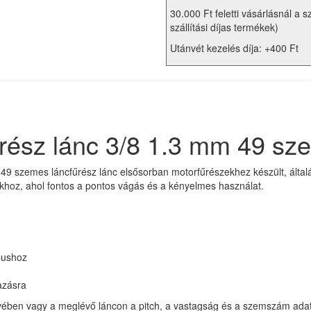
30.000 Ft feletti vásárlásnál a s
szállítási díjas termékek)
Utánvét kezelés díja: +400 Ft
rész lánc 3/8 1.3 mm 49 sz
49 szemes láncfűrész lánc elsősorban motorfűrészekhez készült, által
okhoz, ahol fontos a pontos vágás és a kényelmes használat.
pushoz
azásra
yvében vagy a meglévő láncon a pitch, a vastagság és a szemszám adata