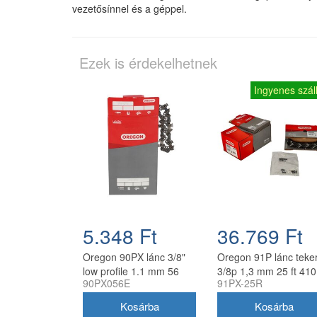
vezetősínnel és a géppel.
Ezek is érdekelhetnek
Ingyenes száll
5.348 Ft
36.769 Ft
Oregon 90PX lánc 3/8"
Oregon 91P lánc teke
low profile 1.1 mm 56
3/8p 1,3 mm 25 ft 410
90PX056E
91PX-25R
szem
szem