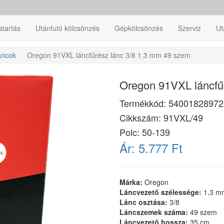
atartás
Utánfutó kölcsönzés
Gépkölcsönzés
Szerviz
Ut
áncok
Oregon 91VXL láncfűrész lánc 3/8 1.3 mm 49 szem
Oregon 91VXL láncfű
Termékkód:
54001828972
Cikkszám:
91VXL/49
Polc: 50-139
Ár:
5.777 Ft
Márka:
Oregon
Láncvezető szélessége:
1,3 m
Lánc osztása:
3/8
Láncszemek száma:
49 szem
Láncvezető hossza:
35 cm