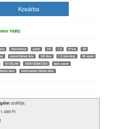
mint 10db)
ész
láncfűrész
szem
3/8
1.3
91vxl
49
ánc
motorfűrész lánc
3/8 lánc
1.3 mm lánc
49 szem
91VXL/49
5400182897255
lánc csere
űrész lánc
elektromos fűrész lánc
gálat
szállítja.
 1.499 Ft
t