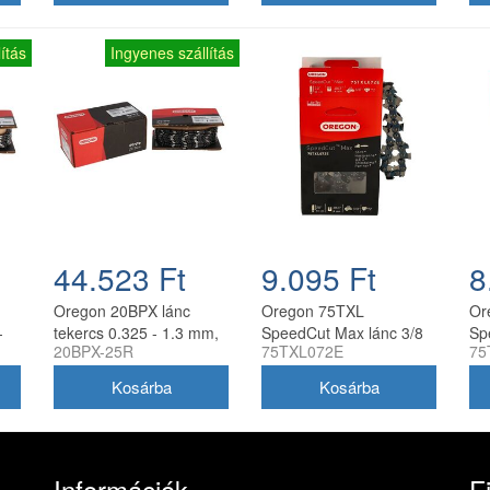
ítás
Ingyenes szállítás
44.523 Ft
9.095 Ft
8
Oregon 20BPX lánc
Oregon 75TXL
Or
-
tekercs 0.325 - 1.3 mm,
SpeedCut Max lánc 3/8
Sp
20BPX-25R
75TXL072E
75
s
25 ft
1,6 mm 72 szem
1.
Információk
F