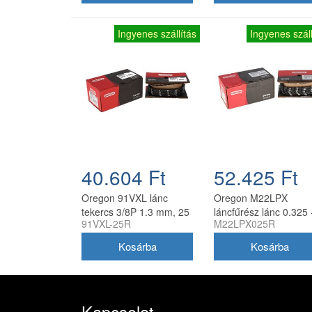
Ingyenes szállítás
Ingyenes száll
40.604 Ft
52.425 Ft
Oregon 91VXL lánc
Oregon M22LPX
tekercs 3/8P 1.3 mm, 25
láncfűrész lánc 0.325 
91VXL-25R
M22LPX025R
ft, 410 szem
1.6 mm, 7.6 m tekerc
Kapcsolat