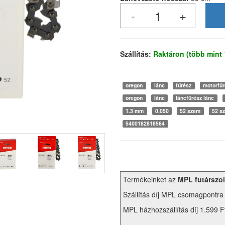
Szállítás:
Raktáron (több mint
oregon
lánc
fűrész
motorfűr
oregon
lánc
láncfűrész lánc
1.3 mm
0.050
52 szem
52 s
5400182818564
Termékeinket az
MPL futárszol
Szállítás díj MPL csomagpontra
MPL házhozszállítás díj 1.599 F