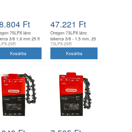
8.804 Ft
47.221 Ft
egon 75LPX lánc
Oregon 73LPX lánc
kercs 3/8 1.6 mm 25 ft
tekercs 3/8 - 1.5 mm, 25
LPX-25R
73LPX-25R
0 szem
ft, 410 szem