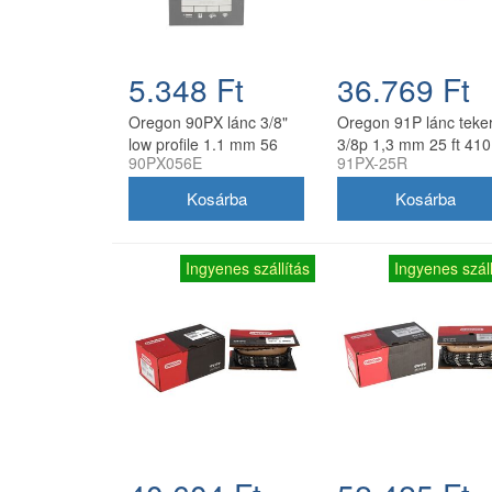
5.348 Ft
36.769 Ft
Oregon 90PX lánc 3/8"
Oregon 91P lánc teke
low profile 1.1 mm 56
3/8p 1,3 mm 25 ft 410
90PX056E
91PX-25R
szem
szem
Ingyenes szállítás
Ingyenes száll