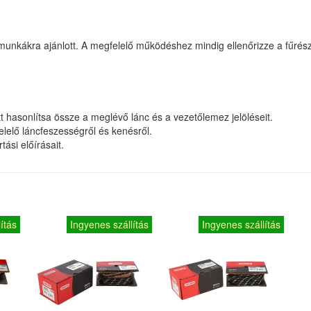
ti munkákra ajánlott. A megfelelő működéshez mindig ellenőrizze a fűré
őtt hasonlítsa össze a meglévő lánc és a vezetőlemez jelöléseit.
lelő láncfeszességről és kenésről.
tási előírásait.
ítás
Ingyenes szállítás
Ingyenes szállítás