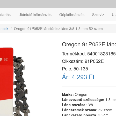
atartás
Utánfutó kölcsönzés
Gépkölcsönzés
Szerviz
Ut
áncok
Oregon 91P052E láncfűrész lánc 3/8 1.3 mm 52 szem
Oregon 91P052E lánc
Termékkód:
54001828185
Cikkszám:
91P052E
Polc: 50-135
Ár:
4.293 Ft
Márka:
Oregon
Láncvezető szélessége:
1,3 m
Lánc osztása:
3/8
Láncszemek száma:
52 szem
Láncvezető hossza:
35 cm