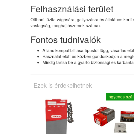
Felhasználási terület
Otthoni tűzifa vágására, gallyazásra és általános ker
vastagság, meghajtószemek száma).
Fontos tudnivalók
A lánc kompatibilitása típustól függ, vásárlás el
Használat előtt és közben gondoskodjon a megfe
Mindig tartsa be a gyártó biztonsági és karbantar
Ezek is érdekelhetnek
Ingyenes száll