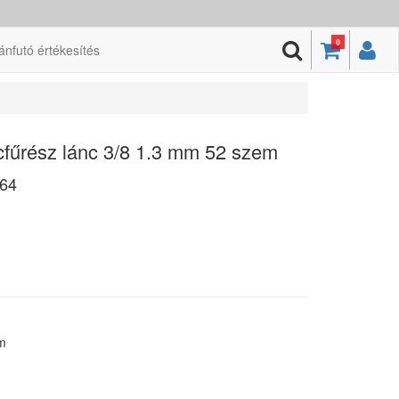
0
ánfutó értékesítés
fűrész lánc 3/8 1.3 mm 52 szem
64
m