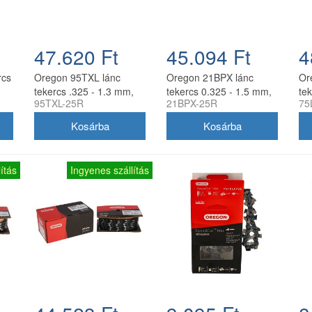
47.620 Ft
45.094 Ft
4
rcs
Oregon 95TXL lánc
Oregon 21BPX lánc
Or
tekercs .325 - 1.3 mm,
tekercs 0.325 - 1.5 mm,
te
95TXL-25R
21BPX-25R
75
25 ft, 460 szem
25 ft, 460 szem
41
ítás
Ingyenes szállítás