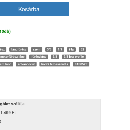
 10db)
ész
láncfűrész
szem
3/8
1.3
91p
52
motorfűrész lánc
fűrészlánc
3/8
3/8 low profile
zem lánc
advancecut
hobbi felhasználás
91P052E
gálat
szállítja.
 1.499 Ft
t