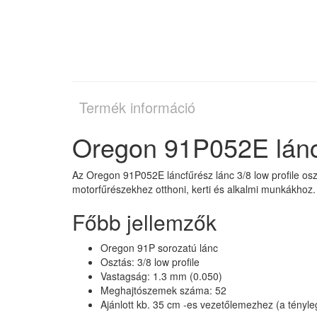
Termék információ
Oregon 91P052E lánc
Az Oregon 91P052E láncfűrész lánc 3/8 low profile osz
motorfűrészekhez otthoni, kerti és alkalmi munkákhoz.
Főbb jellemzők
Oregon 91P sorozatú lánc
Osztás: 3/8 low profile
Vastagság: 1.3 mm (0.050)
Meghajtószemek száma: 52
Ajánlott kb. 35 cm -es vezetőlemezhez (a tényleg